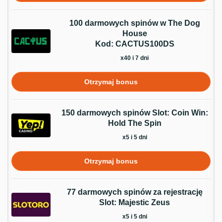
100 darmowych spinów w The Dog
House
Kod: CACTUS100DS
x40 i 7 dni
Otrzymaj bonus
150 darmowych spinów Slot: Coin Win:
Hold The Spin
x5 i 5 dni
Otrzymaj bonus
77 darmowych spinów za rejestrację
Slot: Majestic Zeus
x5 i 5 dni