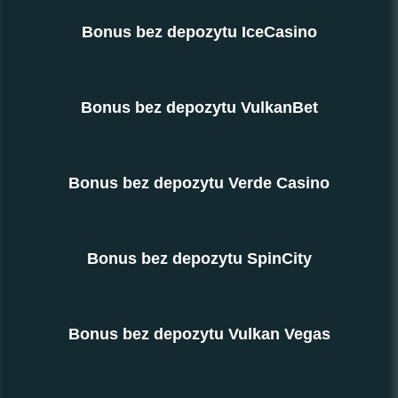
Bonus bez depozytu IceCasino
Bonus bez depozytu VulkanBet
Bonus bez depozytu Verde Casino
Bonus bez depozytu SpinCity
Bonus bez depozytu Vulkan Vegas