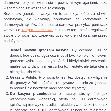
darmowe spiny nie wiążą się z pewnymi wymaganiami, poza
wspomnianą już wcześniej rejestracją.
Bez obaw jednak – wszystkie te aspekty, które za chwile
poruszymy, nie wpływają negatywnie na korzystanie z
darmowych spinów.
Jest to standardowa praktyka, ponieważ
wszystkie
kasyna internetowe
muszą w ten sposób regulować
swoje promocje, aby zapewnić uczciwą grę i chronić się przed
nadużyciami.
Jesteś nowym graczem kasyna
. By odebrać 100 no
deposit free spins, będziesz musiał być kompletnie nowym
graczem wybranego kasyna. Jeżeli kiedykolwiek wcześniej
miałeś już w danym miejscu konto, niestety, ale taka oferta
nie będzie dla ciebie.
Grasz z Polski
. Promocja ta jest też dostępna wyłącznie
dla graczy z Polski. Jeżeli przebywasz obecnie za granicą,
to również nie będziesz mógł odebrać tej oferty.
Do kasyna przechodzisz z naszej strony
. Tak jak
wspominaliśmy wcześniej, oferty na 100 darmowych
spinów są niezwykle rzadkie i ekskluzywne. Jeżeli chcesz
je odebrać bonus 100 darmowych spinów za rejestrację,