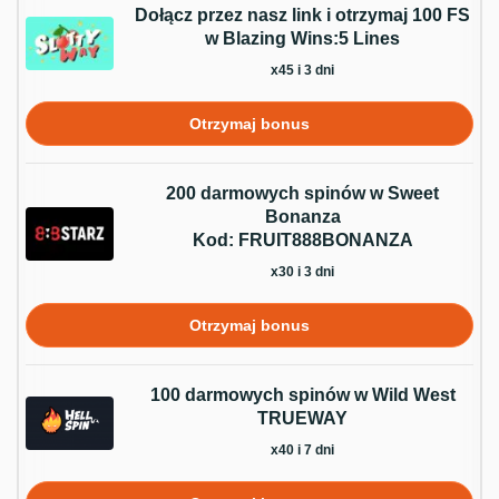
Dołącz przez nasz link i otrzymaj 100 FS
w Blazing Wins:5 Lines
x45 i 3 dni
Otrzymaj bonus
200 darmowych spinów w Sweet
Bonanza
Kod: FRUIT888BONANZA
x30 i 3 dni
Otrzymaj bonus
100 darmowych spinów w Wild West
TRUEWAY
x40 i 7 dni