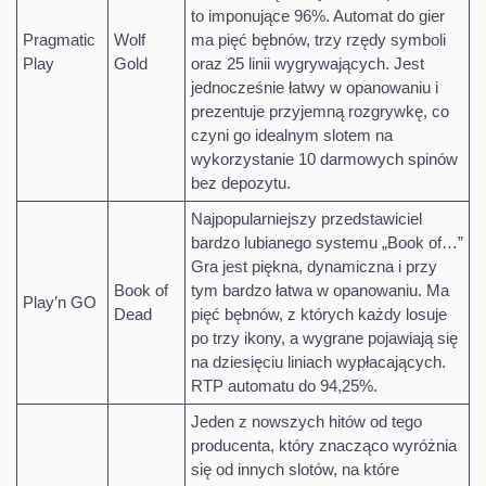
to imponujące 96%. Automat do gier
Pragmatic
Wolf
ma pięć bębnów, trzy rzędy symboli
Play
Gold
oraz 25 linii wygrywających. Jest
jednocześnie łatwy w opanowaniu i
prezentuje przyjemną rozgrywkę, co
czyni go idealnym slotem na
wykorzystanie 10 darmowych spinów
bez depozytu.
Najpopularniejszy przedstawiciel
bardzo lubianego systemu „Book of…”
Gra jest piękna, dynamiczna i przy
Book of
tym bardzo łatwa w opanowaniu. Ma
Play’n GO
Dead
pięć bębnów, z których każdy losuje
po trzy ikony, a wygrane pojawiają się
na dziesięciu liniach wypłacających.
RTP automatu do 94,25%.
Jeden z nowszych hitów od tego
producenta, który znacząco wyróżnia
się od innych slotów, na które