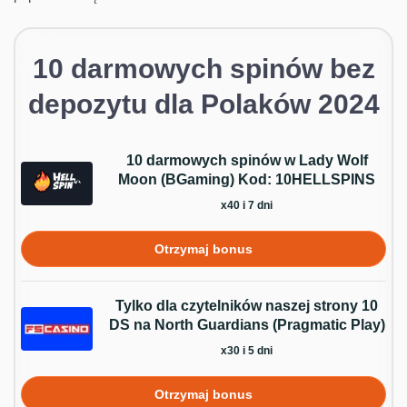
10 darmowych spinów bez
depozytu dla Polaków 2024
10 darmowych spinów w Lady Wolf
Moon (BGaming) Kod: 10HELLSPINS
x40 i 7 dni
Otrzymaj bonus
Tylko dla czytelników naszej strony 10
DS na North Guardians (Pragmatic Play)
x30 i 5 dni
Otrzymaj bonus