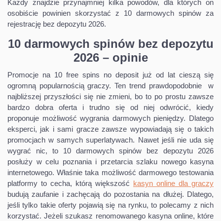
Każdy znajdzie przynajmniej kilka powodów, dla których on
osobiście powinien skorzystać z 10 darmowych spinów za
rejestrację bez depozytu 2026.
10 darmowych spinów bez depozytu
2026 – opinie
Promocje na 10 free spins no deposit już od lat cieszą się
ogromną popularnością graczy. Ten trend prawdopodobnie w
najbliższej przyszłości się nie zmieni, bo to po prostu zawsze
bardzo dobra oferta i trudno się od niej odwrócić, kiedy
proponuje możliwość wygrania darmowych pieniędzy. Dlatego
eksperci, jak i sami gracze zawsze wypowiadają się o takich
promocjach w samych superlatywach. Nawet jeśli nie uda się
wygrać nic, to 10 darmowych spinów bez depozytu 2026
posłuży w celu poznania i przetarcia szlaku nowego kasyna
internetowego.
Właśnie taka możliwość darmowego testowania
platformy to cecha, którą większość
kasyn online dla graczy
budują zaufanie i zachęcają do pozostania na dłużej.
Dlatego,
jeśli tylko takie oferty pojawią się na rynku, to polecamy z nich
korzystać. Jeżeli szukasz renomowanego kasyna online, które