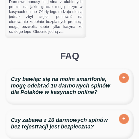
Darmowe bonusy to jedna z ulubionych
premii, na jakie gracze mogą liczyć w
kasynach online. Oferty tego rodzaju nie są
jednak zbyt częste, ponieważ na
oferowanie zupełnie bezpłatnych promocji
mogą pozwolić sobie tylko kasyna ze
ścisłego topu. Obecnie jedną z…
FAQ
Czy bawiąc się na moim smartfonie,
mogę odebrać 10 darmowych spinów
dla Polaków w kasynach online?
Oczywiście. Dzisiejsze kasyna nie stawiają żadnych
granic, jeśli chodzi o korzystanie z kasyna na telefonie.
Czy zabawa z 10 darmowych spinów
bez rejestracji jest bezpieczna?