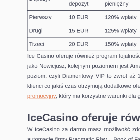
depozyt
pieniężny
Pierwszy
10 EUR
120% wpłaty
Drugi
15 EUR
125% wpłaty
Trzeci
20 EUR
150% wpłaty
Ice Casino oferuje również program lojalnoś
jako Nowicjusz, kolejnym poziomem jest Ama
poziom, czyli Diamentowy VIP to zwrot aż 1
klienci co jakiś czas otrzymują dodatkowe o
promocyjny
, który ma korzystne warunki dla 
IceCasino oferuje ró
W IceCasino za darmo masz możliwość zdob
automacie firmy Pragmatic Play – Book of F