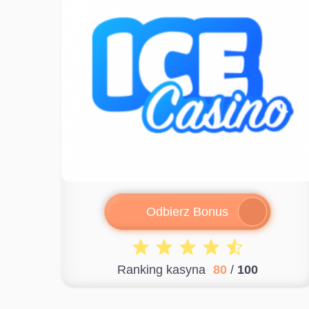
Odbierz Bonus
Ranking kasyna
80
/
100