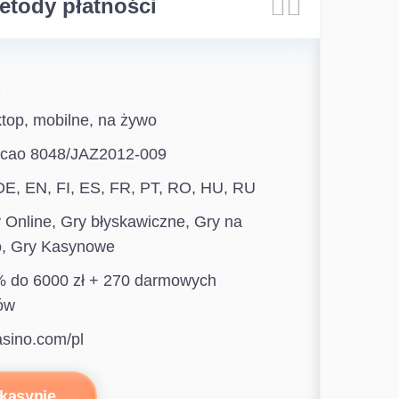


etody płatności
1
top, mobilne, na żywo
cao 8048/JAZ2012-009
DE, EN, FI, ES, FR, PT, RO, HU, RU
y Online, Gry błyskawiczne, Gry na
, Gry Kasynowe
 do 6000 zł + 270 darmowych
ów
asino.com/pl
 kasynie