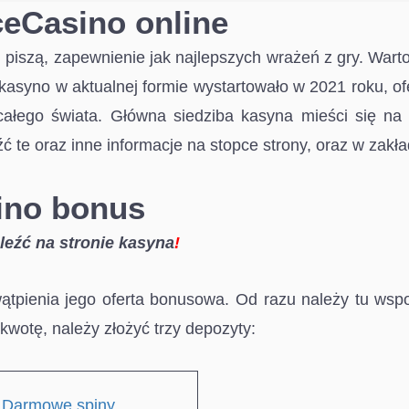
ceCasino online
 piszą, zapewnienie jak najlepszych wrażeń z gry. Warto
asyno w aktualnej formie wystartowało w 2021 roku, of
całego świata. Główna siedziba kasyna mieści się n
ć te oraz inne informacje na stopce strony, oraz w zakła
sino bonus
eźć na stronie kasyna
!
ątpienia jego oferta bonusowa. Od razu należy tu wsp
kwotę, należy złożyć trzy depozyty:
Darmowe spiny