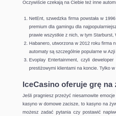
Oczywiście czekają na Ciebie też inne automa
NetEnt, szwedzka firma powstała w 1996 ro
premium dla gamingu dla najpopularniejs
prawie wszystkie z nich, w tym Starburst,
Habanero, utworzona w 2012 roku firma nie
automaty są szczególnie popularne w Azji 
Evoplay Entertainment, czyli dewelop
prestiżowymi klientami na koncie. Tylko 
IceCasino oferuje grę na
Jeśli pragniesz przeżyć niesamowite emocje b
kasyno w domowe zacisze, to kasyno na żywo 
możesz zadać pytania czy postawić napiwe