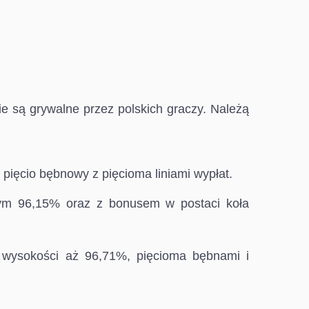
ie są grywalne przez polskich graczy. Należą
 pięcio bębnowy z pięcioma liniami wypłat.
cym 96,15% oraz z bonusem w postaci koła
 wysokości aż 96,71%, pięcioma bębnami i