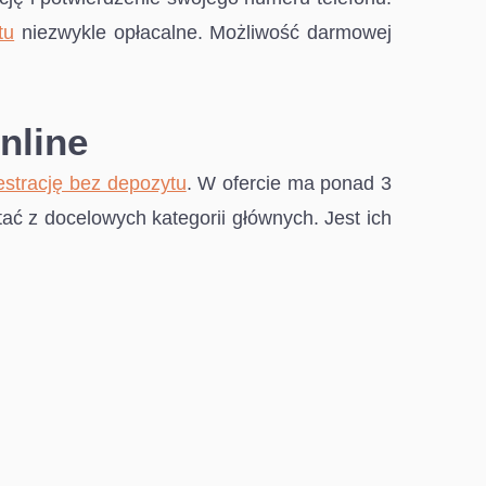
tu
niezwykle opłacalne. Możliwość darmowej
nline
estrację bez depozytu
. W ofercie ma ponad 3
ć z docelowych kategorii głównych. Jest ich