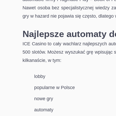
Nawet osoba bez specjalistycznej wiedzy z
gry w hazard nie pojawia się często, dlatego w
Najlepsze automaty d
ICE Casino to cały wachlarz najlepszych aut
500 slotów. Możesz wyszukać grę wpisując s
kilkanaście, w tym:
lobby
popularne w Polsce
nowe gry
automaty