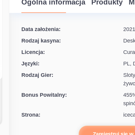
Ogólna informacja
Produkty
M
Data założenia:
202
Rodzaj kasyna:
Desk
Licencja:
Cura
Języki:
PL, 
Rodzaj Gier:
Slot
żywo
Bonus Powitalny:
455%
spin
Strona:
icec
Zarejestruj się w