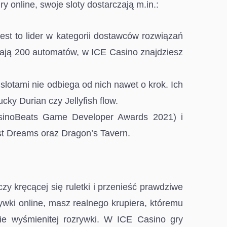
 online, swoje sloty dostarczają m.in.:
Jest to lider w kategorii dostawców rozwiązań
mają 200 automatów, w ICE Casino znajdziesz
 slotami nie odbiega od nich nawet o krok. Ich
ky Durian czy Jellyfish flow.
asinoBeats Game Developer Awards 2021) i
st Dreams oraz Dragon’s Tavern.
zy kręcącej się ruletki i przenieść prawdziwe
ywki online, masz realnego krupiera, któremu
ie wyśmienitej rozrywki. W ICE Casino gry