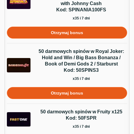
with Johnny Cash
Kod: SPINANIA100FS
x35 i 7 dni
Otrzymaj bonus
50 darmowych spinów w Royal Joker:
Hold and Win / Big Bass Bonanza /
Book of Demi Gods 2 / Starburst
Kod: 50SPINS3
x35 i 7 dni
Otrzymaj bonus
50 darmowych spinów w Fruity x125
Kod: 50FSPR
x35 i 7 dni