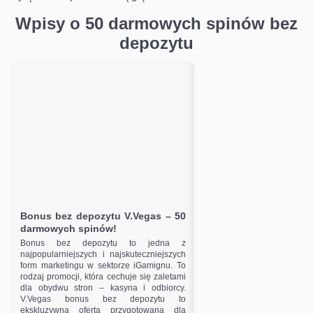
Wpisy o 50 darmowych spinów bez
depozytu
Bonus bez depozytu V.Vegas – 50
darmowych spinów!
Bonus bez depozytu to jedna z
najpopularniejszych i najskuteczniejszych
form marketingu w sektorze iGamignu. To
rodzaj promocji, która cechuje się zaletami
dla obydwu stron – kasyna i odbiorcy.
V.Vegas bonus bez depozytu to
ekskluzywna oferta przygotowana dla