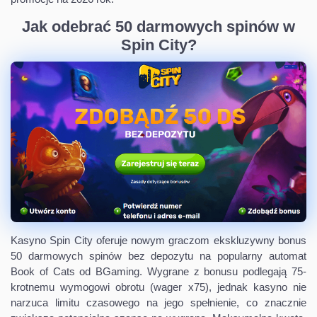
Jak odebrać 50 darmowych spinów w
Spin City?
Kasyno Spin City oferuje nowym graczom ekskluzywny bonus
50 darmowych spinów bez depozytu na popularny automat
Book of Cats od BGaming. Wygrane z bonusu podlegają 75-
krotnemu wymogowi obrotu (wager x75), jednak kasyno nie
narzuca limitu czasowego na jego spełnienie, co znacznie