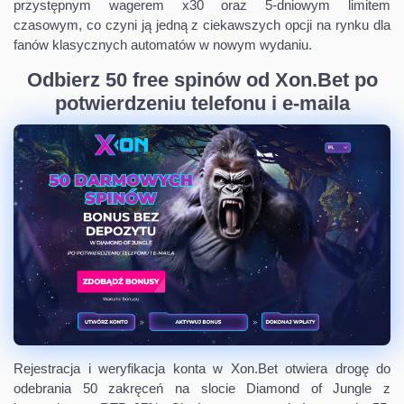
przystępnym wagerem x30 oraz 5-dniowym limitem
czasowym, co czyni ją jedną z ciekawszych opcji na rynku dla
fanów klasycznych automatów w nowym wydaniu.
Odbierz 50 free spinów od Xon.Bet po
potwierdzeniu telefonu i e-maila
Rejestracja i weryfikacja konta w Xon.Bet otwiera drogę do
odebrania 50 zakręceń na slocie Diamond of Jungle z