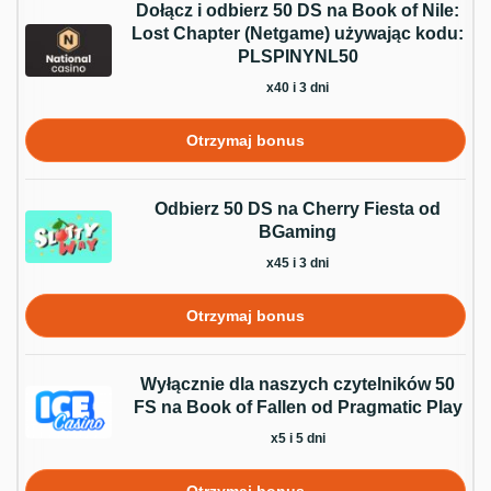
Dołącz i odbierz 50 DS na Book of Nile:
Lost Chapter (Netgame) używając kodu:
PLSPINYNL50
x40 i 3 dni
Otrzymaj bonus
Odbierz 50 DS na Cherry Fiesta od
BGaming
x45 i 3 dni
Otrzymaj bonus
Wyłącznie dla naszych czytelników 50
FS na Book of Fallen od Pragmatic Play
x5 i 5 dni