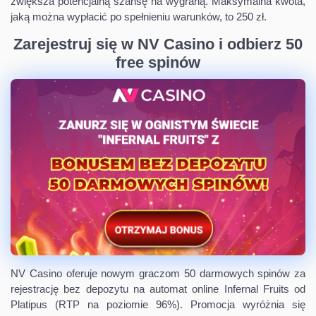
zwiększa potencjalną szansę na wygraną. Maksymalna kwota,
jaką można wypłacić po spełnieniu warunków, to 250 zł.
Zarejestruj się w NV Casino i odbierz 50
free spinów
NV Casino oferuje nowym graczom 50 darmowych spinów za
rejestrację bez depozytu na automat online Infernal Fruits od
Platipus (RTP na poziomie 96%). Promocja wyróżnia się