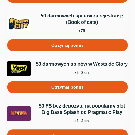
50 darmowych spinów za rejestrację
(Book of cats)
x75
Otrzymaj bonus
50 darmowych spinów w Westside Glory
x5 i 3 dni
Otrzymaj bonus
50 FS bez depozytu na popularny slot
Big Bass Splash od Pragmatic Play
x3 i 3 dni