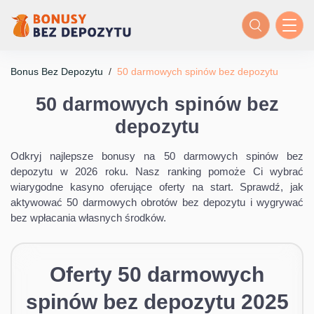
Bonus Bez Depozytu
/
50 darmowych spinów bez depozytu
50 darmowych spinów bez
depozytu
Odkryj najlepsze bonusy na 50 darmowych spinów bez
depozytu w 2026 roku. Nasz ranking pomoże Ci wybrać
wiarygodne kasyno oferujące oferty na start. Sprawdź, jak
aktywować 50 darmowych obrotów bez depozytu i wygrywać
bez wpłacania własnych środków.
Oferty 50 darmowych
spinów bez depozytu 2025