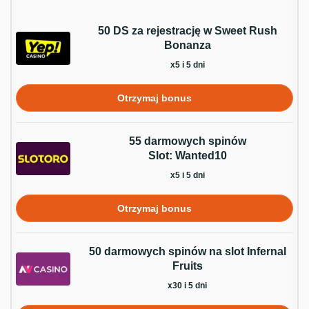
50 DS za rejestrację w Sweet Rush
Bonanza
x5 i 5 dni
Otrzymaj bonus
55 darmowych spinów
Slot: Wanted10
x5 i 5 dni
Otrzymaj bonus
50 darmowych spinów na slot Infernal
Fruits
x30 i 5 dni