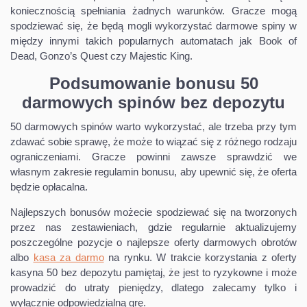
koniecznością spełniania żadnych warunków. Gracze mogą
spodziewać się, że będą mogli wykorzystać darmowe spiny w
między innymi takich popularnych automatach jak Book of
Dead, Gonzo’s Quest czy Majestic King.
Podsumowanie bonusu 50
darmowych spinów bez depozytu
50 darmowych spinów warto wykorzystać, ale trzeba przy tym
zdawać sobie sprawę, że może to wiązać się z różnego rodzaju
ograniczeniami. Gracze powinni zawsze sprawdzić we
własnym zakresie regulamin bonusu, aby upewnić się, że oferta
będzie opłacalna.
Najlepszych bonusów możecie spodziewać się na tworzonych
przez nas zestawieniach, gdzie regularnie aktualizujemy
poszczególne pozycje o najlepsze oferty darmowych obrotów
albo
kasa za darmo
na rynku. W trakcie korzystania z oferty
kasyna 50 bez depozytu pamiętaj, że jest to ryzykowne i może
prowadzić do utraty pieniędzy, dlatego zalecamy tylko i
wyłącznie odpowiedzialną grę.