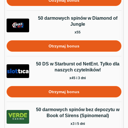
Otrzymaj bonus
50 darmowych spinów w Diamond of
Jungle
x55
Otrzymaj bonus
50 DS w Starburst od NetEnt. Tylko dla
naszych czytelników!
x45 i 3 dni
Otrzymaj bonus
50 darmowych spinów bez depozytu w
Book of Sirens (Spinomenal)
x3 i 5 dni