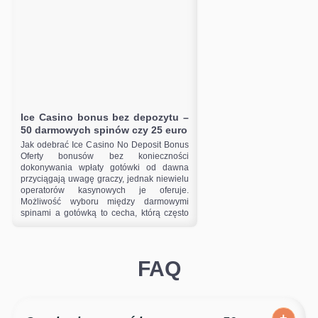
Ice Casino bonus bez depozytu –
50 darmowych spinów czy 25 euro
Jak odebrać Ice Casino No Deposit Bonus
Oferty bonusów bez konieczności
dokonywania wpłaty gotówki od dawna
przyciągają uwagę graczy, jednak niewielu
operatorów kasynowych je oferuje.
Możliwość wyboru między darmowymi
spinami a gotówką to cecha, którą często
wyróżnia się dobre polskie…
FAQ