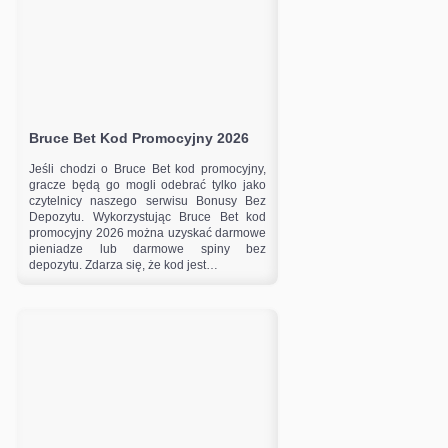
Bruce Bet Kod Promocyjny 2026
Jeśli chodzi o Bruce Bet kod promocyjny,
gracze będą go mogli odebrać tylko jako
czytelnicy naszego serwisu Bonusy Bez
Depozytu. Wykorzystując Bruce Bet kod
promocyjny 2026 można uzyskać darmowe
pieniadze lub darmowe spiny bez
depozytu. Zdarza się, że kod jest…