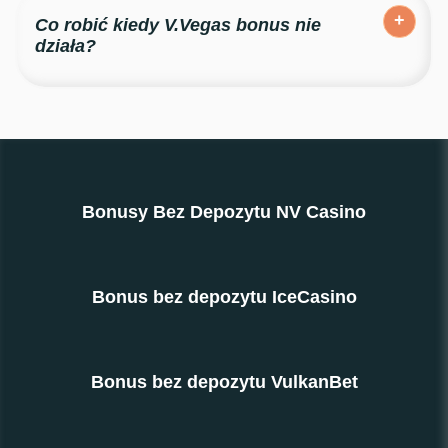
góry określony czas.
Co robić kiedy V.Vegas bonus nie
działa?
Jeśli kod nie działa skontaktuj się z obsługą klienta, lub
sprawdź poprawność wprowadzonego kodu.
Bonusy Bez Depozytu NV Casino
Bonus bez depozytu IceCasino
Bonus bez depozytu VulkanBet