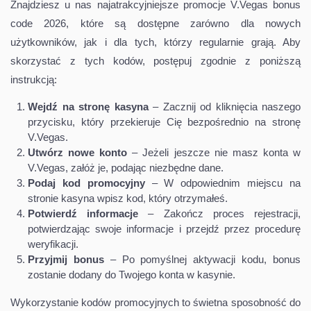
Znajdziesz u nas najatrakcyjniejsze promocje V.Vegas bonus
code 2026, które są dostępne zarówno dla nowych
użytkowników, jak i dla tych, którzy regularnie grają. Aby
skorzystać z tych kodów, postępuj zgodnie z poniższą
instrukcją:
Wejdź na stronę kasyna
– Zacznij od kliknięcia naszego
przycisku, który przekieruje Cię bezpośrednio na stronę
V.Vegas.
Utwórz nowe konto
– Jeżeli jeszcze nie masz konta w
V.Vegas, załóż je, podając niezbędne dane.
Podaj kod promocyjny
– W odpowiednim miejscu na
stronie kasyna wpisz kod, który otrzymałeś.
Potwierdź informacje
– Zakończ proces rejestracji,
potwierdzając swoje informacje i przejdź przez procedurę
weryfikacji.
Przyjmij bonus
– Po pomyślnej aktywacji kodu, bonus
zostanie dodany do Twojego konta w kasynie.
Wykorzystanie kodów promocyjnych to świetna sposobność do