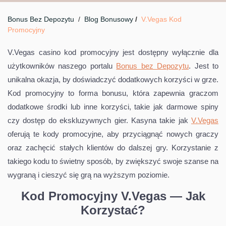
Bonus Bez Depozytu
/
Blog Bonusowy
/
V.Vegas Kod
Promocyjny
V.Vegas casino kod promocyjny jest dostępny wyłącznie dla
użytkowników naszego portalu
Bonus bez Depozytu
. Jest to
unikalna okazja, by doświadczyć dodatkowych korzyści w grze.
Kod promocyjny to forma bonusu, która zapewnia graczom
dodatkowe środki lub inne korzyści, takie jak darmowe spiny
czy dostęp do ekskluzywnych gier. Kasyna takie jak
V.Vegas
oferują te kody promocyjne, aby przyciągnąć nowych graczy
oraz zachęcić stałych klientów do dalszej gry. Korzystanie z
takiego kodu to świetny sposób, by zwiększyć swoje szanse na
wygraną i cieszyć się grą na wyższym poziomie.
Kod Promocyjny V.Vegas — Jak
Korzystać?