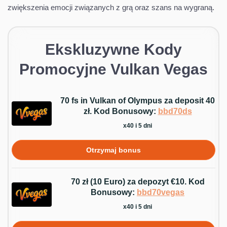
zwiększenia emocji związanych z grą oraz szans na wygraną.
Ekskluzywne Kody
Promocyjne Vulkan Vegas
70 fs in Vulkan of Olympus za deposit 40
zł. Kod Bonusowy:
bbd70ds
x40 i 5 dni
Otrzymaj bonus
70 zł (10 Euro) za depozyt €10. Kod
Bonusowy:
bbd70vegas
x40 i 5 dni