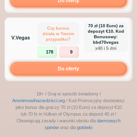
Do oferty
70 zł (10 Euro) za
Czy bonus
depozyt €10. Kod
działa w Twoim
Bonusowy:
V.Vegas
przypadku?
bbd70vegas
x40 i 5 dni
178
9
Do oferty
18+ / Graj w sposób świadomy /
Anonimowihazardzisci.org
/ Kod Promocyjny dostaniesz
jako bonus dla graczy 70 zł (10 Euro) za depozyt €10
lub 70 fs in Vulkan of Olympus za deposit 40 zł /
Obowiązują zasady i warunki obrotu dla
darmowych
spinów
oraz dla
gotówki