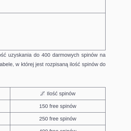
iwość uzyskania do 400 darmowych spinów na
abele, w której jest rozpisaną ilość spinów do
🌌 Ilość spinów
150 free spinów
250 free spinów