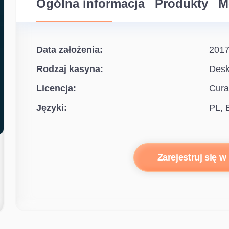
Ogólna informacja
Produkty
M
Data założenia:
201
Rodzaj kasyna:
Desk
Licencja:
Cura
Języki:
PL, 
Zarejestruj się w