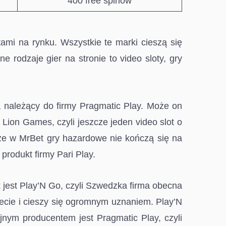
400 free spinów
ami na rynku. Wszystkie te marki cieszą się
 rodzaje gier na stronie to video sloty, gry
, należący do firmy Pragmatic Play. Może on
 Lion Games, czyli jeszcze jeden video slot o
że w MrBet gry hazardowe nie kończą się na
rodukt firmy Pari Play.
jest Play’N Go, czyli Szwedzka firma obecna
ecie i cieszy się ogromnym uznaniem. Play’N
ejnym producentem jest Pragmatic Play, czyli