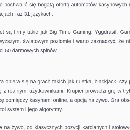
e pochwalić się bogatą ofertą automatów kasynowych i 
cjach i aż 31 językach.
t są firmy takie jak Big Time Gaming, Yggdrasil, Gamo
jwyższym, światowym poziomie i warto zaznaczyć, że ni
ci 50 darmowych spinów.
a opiera się na grach takich jak ruletka, blackjack, c
ę z realnymi użytkownikami. Krupier prowadzi grę w try
cę pomiędzy kasynami online, a opcją na żywo. Gra obs
toi system i jego algorytmy.
 na żywo, od klasycznych pozycji karcianych i stołowyc