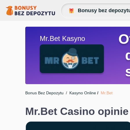
Bonusy bez depozyt
O
Mr.Bet Kasyno
Bonus Bez Depozytu
/
Kasyno Online
/
Mr.Bet
Mr.Bet Casino opinie