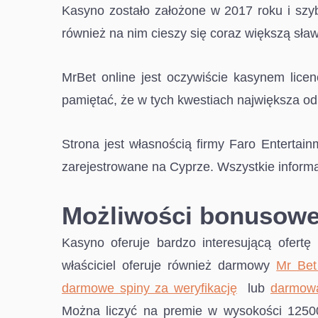
Kasyno zostało założone w 2017 roku i szy
również na nim cieszy się coraz większą sła
MrBet online jest oczywiście kasynem lic
pamiętać, że w tych kwestiach największa o
Strona jest własnością firmy Faro Entertai
zarejestrowane na Cyprze. Wszystkie informa
Możliwości bonusowe
Kasyno oferuje bardzo interesującą ofert
właściciel oferuje również darmowy
Mr Bet
darmowe spiny za weryfikację
lub
darmowa
Można liczyć na premie w wysokości 12500