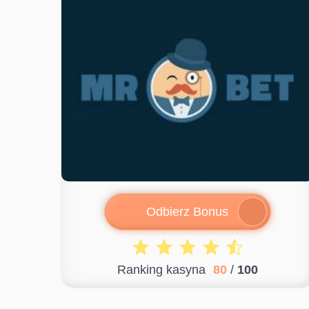
Odbierz Bonus
Ranking kasyna
80
/
100