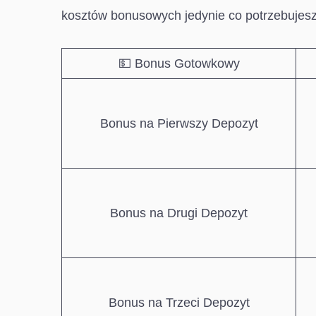
kosztów bonusowych jedynie co potrzebujesz 
💵 Bonus Gotowkowy
Bonus na Pierwszy Depozyt
Bonus na Drugi Depozyt
Bonus na Trzeci Depozyt