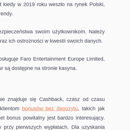
 kiedy w 2019 roku weszło na rynek Polski,
rendy.
bezpieczeństwa swoim użytkownikom. Należy
az ich ostrożności w kwestii swoich danych.
bsługuje Faro Entertainment Europe Limited,
r są dostępne na stronie kasyna.
mie znajduje się Cashback, czasz od czasu
 klientom
bonusów bez depozytu
, takich jak
et bonus powitalny jest bardzo interesujący.
 przy pierwszych wypłatach. Dla uzyskania