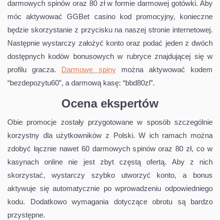
darmowych spinów oraz 80 zł w formie darmowej gotówki. Aby
móc aktywować GGBet casino kod promocyjny, konieczne
będzie skorzystanie z przycisku na naszej stronie internetowej.
Następnie wystarczy założyć konto oraz podać jeden z dwóch
dostępnych kodów bonusowych w rubryce znajdującej się w
profilu gracza.
Darmowe spiny
można aktywować kodem
“bezdepozytu60”, a darmową kasę: “bbd80zl”.
Ocena ekspertów
Obie promocje zostały przygotowane w sposób szczególnie
korzystny dla użytkowników z Polski. W ich ramach można
zdobyć łącznie nawet 60 darmowych spinów oraz 80 zł, co w
kasynach online nie jest zbyt częstą ofertą. Aby z nich
skorzystać, wystarczy szybko utworzyć konto, a bonus
aktywuje się automatycznie po wprowadzeniu odpowiedniego
kodu. Dodatkowo wymagania dotyczące obrotu są bardzo
przystępne.