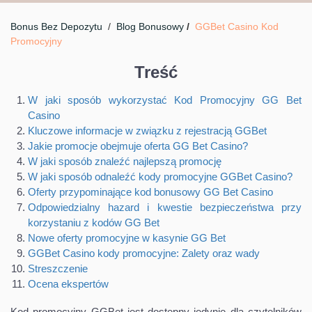
Bonus Bez Depozytu
/
Blog Bonusowy
/
GGBet Casino Kod
Promocyjny
Treść
W jaki sposób wykorzystać Kod Promocyjny GG Bet
Casino
Kluczowe informacje w związku z rejestracją GGBet
Jakie promocje obejmuje oferta GG Bet Casino?
W jaki sposób znaleźć najlepszą promocję
W jaki sposób odnaleźć kody promocyjne GGBet Casino?
Oferty przypominające kod bonusowy GG Bet Casino
Odpowiedzialny hazard i kwestie bezpieczeństwa przy
korzystaniu z kodów GG Bet
Nowe oferty promocyjne w kasynie GG Bet
GGBet Casino kody promocyjne: Zalety oraz wady
Streszczenie
Ocena ekspertów
Kod promocyjny GGBet jest dostępny jedynie dla czytelników