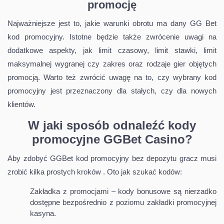
promocję
Najważniejsze jest to, jakie warunki obrotu ma dany GG Bet
kod promocyjny. Istotne będzie także zwrócenie uwagi na
dodatkowe aspekty, jak limit czasowy, limit stawki, limit
maksymalnej wygranej czy zakres oraz rodzaje gier objętych
promocją. Warto też zwrócić uwagę na to, czy wybrany kod
promocyjny jest przeznaczony dla stałych, czy dla nowych
klientów.
W jaki sposób odnaleźć kody
promocyjne GGBet Casino?
Aby zdobyć GGBet kod promocyjny bez depozytu gracz musi
zrobić kilka prostych kroków . Oto jak szukać kodów:
Zakładka z promocjami – kody bonusowe są nierzadko
dostępne bezpośrednio z poziomu zakładki promocyjnej
kasyna.