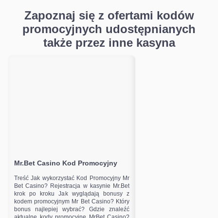
Zapoznaj się z ofertami kodów
promocyjnych udostępnianych
także przez inne kasyna
Mr.Bet Casino Kod Promocyjny
Treść Jak wykorzystać Kod Promocyjny Mr
Bet Casino? Rejestracja w kasynie Mr.Bet
krok po kroku Jak wyglądają bonusy z
kodem promocyjnym Mr Bet Casino? Który
bonus najlepiej wybrać? Gdzie znaleźć
aktualne kody promocyjne MrBet Casino?