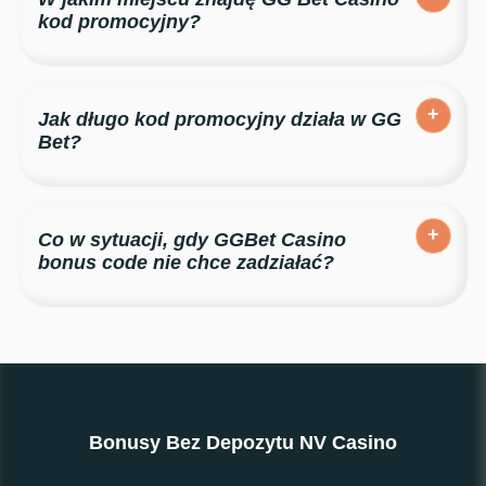
kod promocyjny?
Jest on dostępny na tej stronie, a jego aktywacja jest
możliwa od razu w serwisie kasyna internetowego.
Jak długo kod promocyjny działa w GG
Bet?
Po wpisaniu kodu darmowe spiny są aktywne przez 5 dni.
Taki sam limit czasowy posiada bonus z kodem na
Co w sytuacji, gdy GGBet Casino
darmową kasę.
bonus code nie chce zadziałać?
Wówczas zalecamy skontaktowanie się z obsługą klienta
kasyna poprzez czat na żywo, aby wyjaśnić problem.
Bonusy Bez Depozytu NV Casino