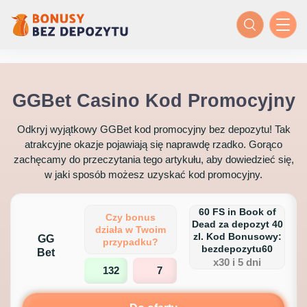
GGBet Casino Kod Promocyjny
Odkryj wyjątkowy GGBet kod promocyjny bez depozytu! Tak
atrakcyjne okazje pojawiają się naprawdę rzadko. Gorąco
zachęcamy do przeczytania tego artykułu, aby dowiedzieć się,
w jaki sposób możesz uzyskać kod promocyjny.
60 FS in Book of
Czy bonus
Dead za depozyt 40
działa w Twoim
zl. Kod Bonusowy:
GG
przypadku?
bezdepozytu60
Bet
x30 i 5 dni
132
7