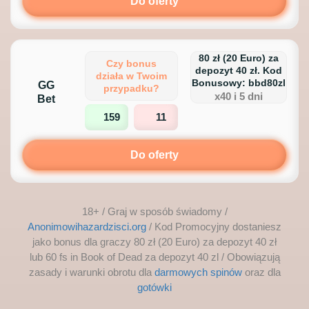
Do oferty
80 zł (20 Euro) za
Czy bonus
depozyt 40 zł. Kod
działa w Twoim
Bonusowy: bbd80zl
GG
przypadku?
x40 i 5 dni
Bet
159
11
Do oferty
18+ / Graj w sposób świadomy /
Anonimowihazardzisci.org
/ Kod Promocyjny dostaniesz
jako bonus dla graczy 80 zł (20 Euro) za depozyt 40 zł
lub 60 fs in Book of Dead za depozyt 40 zl / Obowiązują
zasady i warunki obrotu dla
darmowych spinów
oraz dla
gotówki