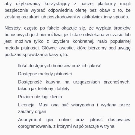
aby użytkownicy korzystający z naszej platformy mogli
bezpiecznie wybrać odpowiednią ofertę bez obaw o to, że
zostaną oszukani lub poszkodowani w jakikolwiek inny sposób.
Niestety, często po fakcie okazuje się, że wypłata środków
bonusowych jest niemożliwa, jest stale odwlekana w czasie lub
jest możliwa tylko z użyciem konkretnej, mało popularnej
metody płatności. Główne kwestie, które bierzemy pod uwagę
podczas sprawdzania kasyn, to:
Ilość dostępnych bonusów oraz ich jakość
Dostępne metody płatności
Dostępność kasyna na urządzeniach przenośnych,
takich jak telefony i tablety
Poziom obsługi klienta
Licencja. Musi ona być wiarygodna i wydana przez
zaufany organ
Asortyment gier online oraz jakość dostawców
oprogramowania, z którymi współpracuje witryna