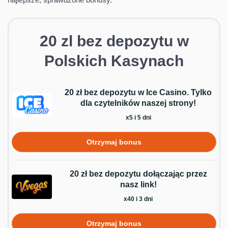
20 zl bez depozytu w
Polskich Kasynach
20 zł bez depozytu w Ice Casino. Tylko
dla czytelników naszej strony!
x5 i 5 dni
Otrzymaj bonus
20 zł bez depozytu dołączając przez
nasz link!
x40 i 3 dni
Otrzymaj bonus