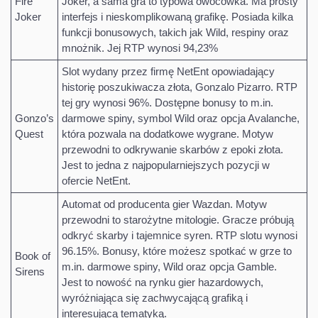
Fire
Joker, a sama gra to typowa owocówka. Ma prosty
Joker
interfejs i nieskomplikowaną grafikę. Posiada kilka
funkcji bonusowych, takich jak Wild, respiny oraz
mnożnik. Jej RTP wynosi 94,23%
Slot wydany przez firmę NetEnt opowiadający
historię poszukiwacza złota, Gonzalo Pizarro. RTP
tej gry wynosi 96%. Dostępne bonusy to m.in.
Gonzo’s
darmowe spiny, symbol Wild oraz opcja Avalanche,
Quest
która pozwala na dodatkowe wygrane. Motyw
przewodni to odkrywanie skarbów z epoki złota.
Jest to jedna z najpopularniejszych pozycji w
ofercie NetEnt.
Automat od producenta gier Wazdan. Motyw
przewodni to starożytne mitologie. Gracze próbują
odkryć skarby i tajemnice syren. RTP slotu wynosi
96.15%. Bonusy, które możesz spotkać w grze to
Book of
m.in. darmowe spiny, Wild oraz opcja Gamble.
Sirens
Jest to nowość na rynku gier hazardowych,
wyróżniająca się zachwycającą grafiką i
interesującą tematyką.