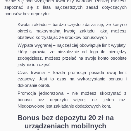
różnić się pod względem kwot czy wartości. Poniżej możesz
zapoznać się z listą najczęstszych zasad dotyczących
bonusów bez depozytu:
Kwota zakładu – bardzo często zdarza się, że kasyno
określa maksymalną kwotę zakładu, jaką możesz
obstawić korzystając ze środków bonusowych
Wypłata wygranej – najczęściej obowiązuje limit wypłaty,
który sprawia, że niezależnie od tego ile pieniędzy
zdobędziesz, możesz przelać na swoje konto osobiste
jedynie ich część
Czas trwania – każda promocja posiada swój limit
czasowy. Jest to czas na wykorzystanie bonusu i
dokonanie obrotu
Promocja jednorazowa – nie możesz skorzystać z
bonusu bez depozytu więcej, niż jeden raz.
Niedozwolone jest zakładanie dodatkowych kont.
Bonus bez depozytu 20 zł na
urządzeniach mobilnych