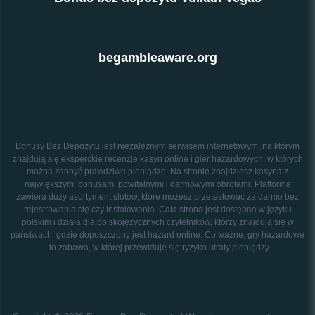
begambleaware.org
Bonusy Bez Depozytu jest niezależnym serwisem internetowym, na którym
znajdują się eksperckie recenzje kasyn online i gier hazardowych, w których
można zdobyć prawdziwe pieniądze. Na stronie znajdziesz kasyna z
największymi bonusami powitalnymi i darmowymi obrotami. Platforma
zawiera duży asortyment slotów, które możesz przetestować za darmo bez
rejestrowania się czy instalowania. Cała strona jest dostępna w języku
polskim i działa dla polskojęzycznych czytelników, którzy znajdują się w
państwach, gdzie dopuszczony jest hazard online. Co ważne, gry hazardowe
- to zabawa, w której przewiduje się ryzyko utraty pieniędzy.