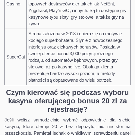
Casino
topowych dostawców gier takich jak NetEnt,
Yggdrasil, Play’n GO, i innych. Są tu dostępne gry
kasynowe typu sloty, gry stołowe, a także gry na
żywo.
Strona założona w 2018 i opiera się na motywie
kociego superbohatera. Słynie z nowoczesnego
interfejsu oraz ciekawych bonusów. Posiada w
swojej ofercie ponad 3,000 pozycji różnego
SuperCat
rodzaju, od automatów bębnowych, przez gry
stołowe, aż po kasyno live. Obsługa klienta
prezentuje bardzo wysoki poziom, a metody
płatności są dopasowane do wielu potrzeb.
Czym kierować się podczas wyboru
kasyna oferującego bonus 20 zl za
rejestrację?
Jeśli wolisz samodzielnie wybrać odpowiednie dla siebie
kasyno, które oferuje 20 zł bez depozytu, nic nie stoi na
przeszkodzie. Pamiętaj jednak o wnikliwym sprawdzeniu danej