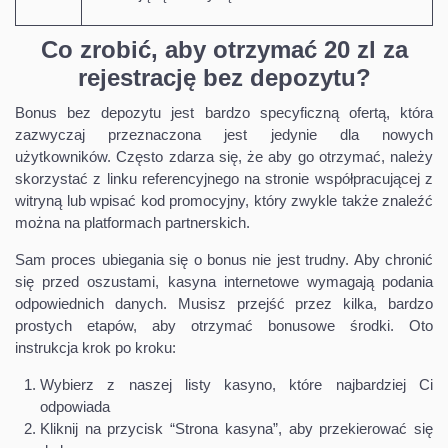
Co zrobić, aby otrzymać 20 zl za
rejestrację bez depozytu?
Bonus bez depozytu jest bardzo specyficzną ofertą, która
zazwyczaj przeznaczona jest jedynie dla nowych
użytkowników. Często zdarza się, że aby go otrzymać, należy
skorzystać z linku referencyjnego na stronie współpracującej z
witryną lub wpisać kod promocyjny, który zwykle także znaleźć
można na platformach partnerskich.
Sam proces ubiegania się o bonus nie jest trudny. Aby chronić
się przed oszustami, kasyna internetowe wymagają podania
odpowiednich danych. Musisz przejść przez kilka, bardzo
prostych etapów, aby otrzymać bonusowe środki. Oto
instrukcja krok po kroku:
Wybierz z naszej listy kasyno, które najbardziej Ci
odpowiada
Kliknij na przycisk “Strona kasyna”, aby przekierować się