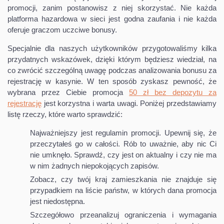
promocji, zanim postanowisz z niej skorzystać. Nie każda
platforma hazardowa w sieci jest godna zaufania i nie każda
oferuje graczom uczciwe bonusy.
Specjalnie dla naszych użytkowników przygotowaliśmy kilka
przydatnych wskazówek, dzięki którym będziesz wiedział, na
co zwrócić szczególną uwagę podczas analizowania bonusu za
rejestrację w kasynie. W ten sposób zyskasz pewność, że
wybrana przez Ciebie promocja
50 zł bez depozytu za
rejestrację
jest korzystna i warta uwagi. Poniżej przedstawiamy
listę rzeczy, które warto sprawdzić:
Najważniejszy jest regulamin promocji. Upewnij się, że
przeczytałeś go w całości. Rób to uważnie, aby nic Ci
nie umknęło. Sprawdź, czy jest on aktualny i czy nie ma
w nim żadnych niepokojących zapisów.
Zobacz, czy twój kraj zamieszkania nie znajduje się
przypadkiem na liście państw, w których dana promocja
jest niedostępna.
Szczegółowo przeanalizuj ograniczenia i wymagania