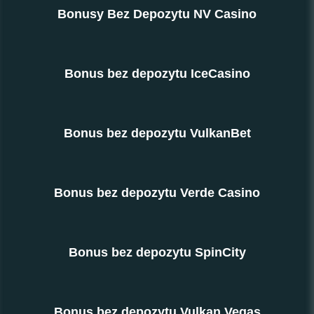
Bonusy Bez Depozytu NV Casino
Bonus bez depozytu IceCasino
Bonus bez depozytu VulkanBet
Bonus bez depozytu Verde Casino
Bonus bez depozytu SpinCity
Bonus bez depozytu Vulkan Vegas