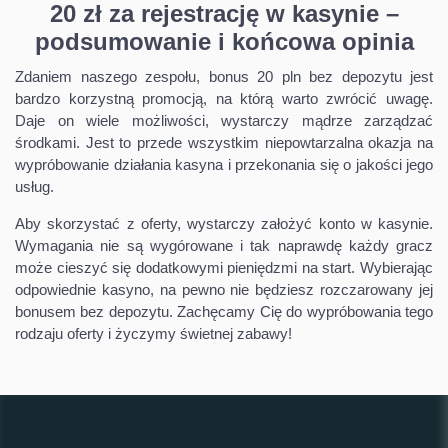
20 zł za rejestrację w kasynie –
podsumowanie i końcowa opinia
Zdaniem naszego zespołu, bonus 20 pln bez depozytu jest
bardzo korzystną promocją, na którą warto zwrócić uwagę.
Daje on wiele możliwości, wystarczy mądrze zarządzać
środkami. Jest to przede wszystkim niepowtarzalna okazja na
wypróbowanie działania kasyna i przekonania się o jakości jego
usług.
Aby skorzystać z oferty, wystarczy założyć konto w kasynie.
Wymagania nie są wygórowane i tak naprawdę każdy gracz
może cieszyć się dodatkowymi pieniędzmi na start. Wybierając
odpowiednie kasyno, na pewno nie będziesz rozczarowany jej
bonusem bez depozytu. Zachęcamy Cię do wypróbowania tego
rodzaju oferty i życzymy świetnej zabawy!