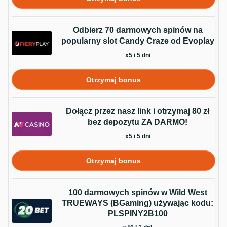
Odbierz 70 darmowych spinów na
popularny slot Candy Craze od Evoplay
x5 i 5 dni
Otrzymaj bonus
Dołącz przez nasz link i otrzymaj 80 zł
bez depozytu ZA DARMO!
x5 i 5 dni
Otrzymaj bonus
100 darmowych spinów w Wild West
TRUEWAYS (BGaming) używając kodu:
PLSPINY2B100