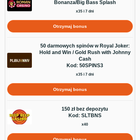
Bonanza/Big Bass Splash
x35 i 7 dni
Otrzymaj bonus
50 darmowych spinów w Royal Joker:
Hold and Win / Gold Rush with Johnny
Cash
Kod: 50SPINS3
x35 i 7 dni
Otrzymaj bonus
150 zł bez depozytu
Kod: SLTBNS
x40
Otrzymaj bonus