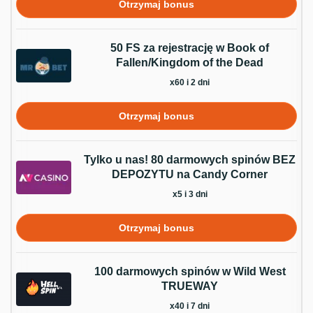
Otrzymaj bonus
50 FS za rejestrację w Book of
Fallen/Kingdom of the Dead
x60 i 2 dni
Otrzymaj bonus
Tylko u nas! 80 darmowych spinów BEZ
DEPOZYTU na Candy Corner
x5 i 3 dni
Otrzymaj bonus
100 darmowych spinów w Wild West
TRUEWAY
x40 i 7 dni