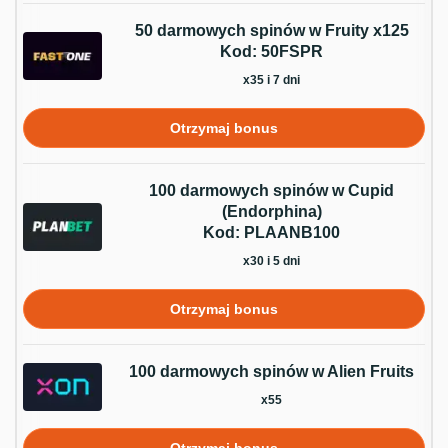
50 darmowych spinów w Fruity x125
Kod: 50FSPR
x35 i 7 dni
Otrzymaj bonus
100 darmowych spinów w Cupid
(Endorphina)
Kod: PLAANB100
x30 i 5 dni
Otrzymaj bonus
100 darmowych spinów w Alien Fruits
x55