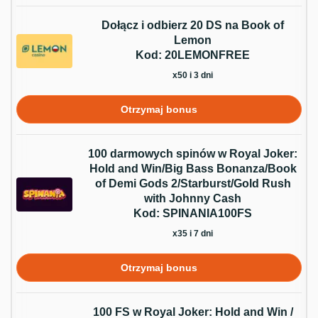
Dołącz i odbierz 20 DS na Book of
Lemon
Kod: 20LEMONFREE
x50 i 3 dni
Otrzymaj bonus
100 darmowych spinów w Royal Joker:
Hold and Win/Big Bass Bonanza/Book
of Demi Gods 2/Starburst/Gold Rush
with Johnny Cash
Kod: SPINANIA100FS
x35 i 7 dni
Otrzymaj bonus
100 FS w Royal Joker: Hold and Win /