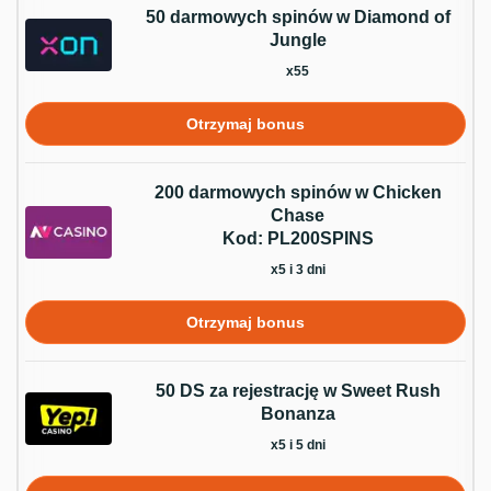
50 darmowych spinów w Diamond of
Jungle
x55
Otrzymaj bonus
200 darmowych spinów w Chicken
Chase
Kod: PL200SPINS
x5 i 3 dni
Otrzymaj bonus
50 DS za rejestrację w Sweet Rush
Bonanza
x5 i 5 dni