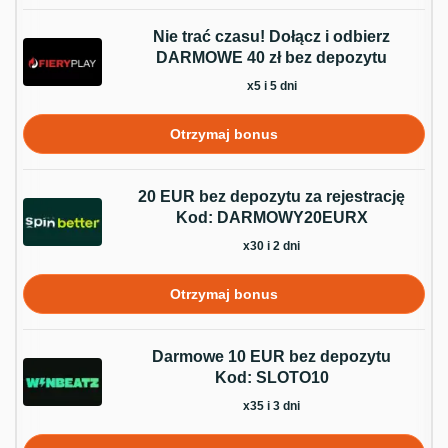
Nie trać czasu! Dołącz i odbierz
DARMOWE 40 zł bez depozytu
x5 i 5 dni
Otrzymaj bonus
20 EUR bez depozytu za rejestrację
Kod: DARMOWY20EURX
x30 i 2 dni
Otrzymaj bonus
Darmowe 10 EUR bez depozytu
Kod: SLOTO10
x35 i 3 dni