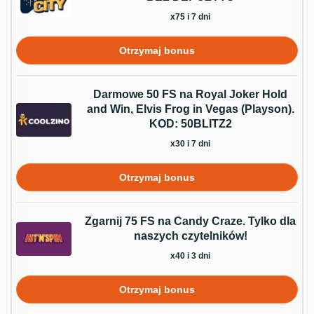
x75 i 7 dni
Otrzymaj bonus
Darmowe 50 FS na Royal Joker Hold
and Win, Elvis Frog in Vegas (Playson).
KOD: 50BLITZ2
x30 i 7 dni
Otrzymaj bonus
Zgarnij 75 FS na Candy Craze. Tylko dla
naszych czytelników!
x40 i 3 dni
Otrzymaj bonus