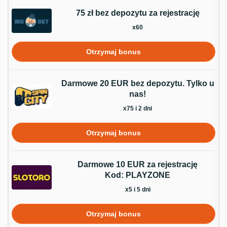
75 zł bez depozytu za rejestrację
x60
Otrzymaj bonus
Darmowe 20 EUR bez depozytu. Tylko u
nas!
x75 i 2 dni
Otrzymaj bonus
Darmowe 10 EUR za rejestrację
Kod: PLAYZONE
x5 i 5 dni
Otrzymaj bonus