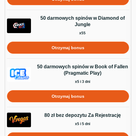
50 darmowych spinów w Diamond of
Jungle
x55
Otrzymaj bonus
50 darmowych spinów w Book of Fallen
(Pragmatic Play)
x5 i 3 dni
Otrzymaj bonus
80 zł bez depozytu Za Rejestrację
x5 i 5 dni