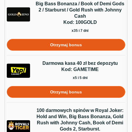
Big Bass Bonanza / Book of Demi Gods
2 / Starburst / Gold Rush with Johnny
Cash
Kod: 100GOLD
x35 i 7 dni
Otrzymaj bonus
Darmowa kasa 40 zł bez depozytu
Kod: GAMETIME
x5 i 5 dni
Otrzymaj bonus
100 darmowych spinów w Royal Joker:
Hold and Win, Big Bass Bonanza, Gold
Rush with Johnny Cash, Book of Demi
Gods 2, Starburst.