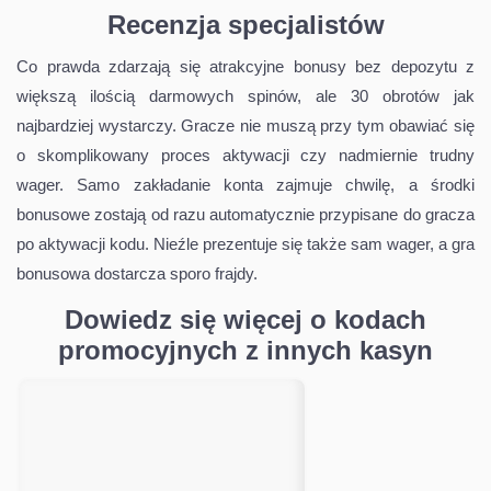
Recenzja specjalistów
Co prawda zdarzają się atrakcyjne bonusy bez depozytu z
większą ilością darmowych spinów, ale 30 obrotów jak
najbardziej wystarczy. Gracze nie muszą przy tym obawiać się
o skomplikowany proces aktywacji czy nadmiernie trudny
wager. Samo zakładanie konta zajmuje chwilę, a środki
bonusowe zostają od razu automatycznie przypisane do gracza
po aktywacji kodu. Nieźle prezentuje się także sam wager, a gra
bonusowa dostarcza sporo frajdy.
Dowiedz się więcej o kodach
promocyjnych z innych kasyn