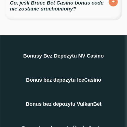
Co, jeśli Bruce Bet Casino bonus code
aspekt.
nie zostanie uruchomiony?
Najlepiej wówczas skontaktować się z czatem na żywo w
kasynie, który pomoże rozwiązać problem i poznać jego
przyczynę.
Bonusy Bez Depozytu NV Casino
Bonus bez depozytu IceCasino
Bonus bez depozytu VulkanBet