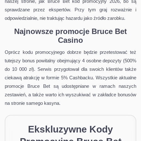
naszej stronie, jak Bruce Bet kod promocyjny 2026, bo są
sprawdzane przez ekspertów. Przy tym graj rozważnie i
odpowiedzialnie, nie traktując hazardu jako źródło zarobku.
Najnowsze promocje Bruce Bet
Casino
Oprócz kodu promocyjnego dobrze będzie przetestować też
tutejszy bonus powitalny obejmujący 4 osobne depozyty (500%
do 10 000 zł). Serwis przygotował dla swoich klientów także
ciekawą atrakcję w formie 5% Cashbacku. Wszystkie aktualne
promocje Bruce Bet są udostępniane w ramach naszych
zestawień, a także warto ich wyszukiwać w zakładce bonusów
na stronie samego kasyna.
Ekskluzywne Kody