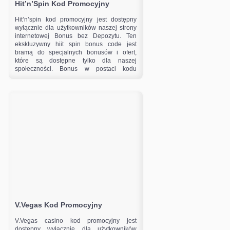
Hit’n’Spin Kod Promocyjny
Hit’n’spin kod promocyjny jest dostępny
wyłącznie dla użytkowników naszej strony
internetowej Bonus bez Depozytu. Ten
ekskluzywny hiit spin bonus code jest
bramą do specjalnych bonusów i ofert,
które są dostępne tylko dla naszej
społeczności. Bonus w postaci kodu
promocyjnego to…
V.Vegas Kod Promocyjny
V.Vegas casino kod promocyjny jest
dostępny wyłącznie dla użytkowników