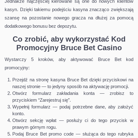
Jednakże najczęściej kierowane są one do nowych klientów
kasyn. Dzięki takiemu podejściu kasyna znacząco zwiększają
szansę na pozostanie nowego gracza na dłużej za pomocą
dodatkowego bonusu bez depozytu.
Co zrobić, aby wykorzystać Kod
Promocyjny Bruce Bet Casino
Wystarczy 5 kroków, aby aktywować Bruce Bet kod
promocyjny:
Przejdź na stronę kasyna Bruce Bet dzięki przyciskowi na
naszej stronie — to jedyny sposób na aktywację promocji.
Otwórz formularz zakładania konta — zrobisz to
przyciskiem “Zarejestruj się”.
Wypełnij formularz — podaj potrzebne dane, aby założyć
konto.
Otwórz sekcję wpłat — posłuży ci do tego przycisk w
prawym górnym rogu.
Podaj Bruce Bet promo code — służąca do tego rubryka