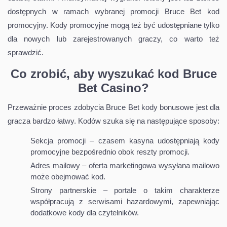
dostępnych w ramach wybranej promocji Bruce Bet kod
promocyjny. Kody promocyjne mogą też być udostępniane tylko
dla nowych lub zarejestrowanych graczy, co warto też
sprawdzić.
Co zrobić, aby wyszukać kod Bruce
Bet Casino?
Przeważnie proces zdobycia Bruce Bet kody bonusowe jest dla
gracza bardzo łatwy. Kodów szuka się na następujące sposoby:
Sekcja promocji – czasem kasyna udostępniają kody
promocyjne bezpośrednio obok reszty promocji.
Adres mailowy – oferta marketingowa wysyłana mailowo
może obejmować kod.
Strony partnerskie – portale o takim charakterze
współpracują z serwisami hazardowymi, zapewniając
dodatkowe kody dla czytelników.