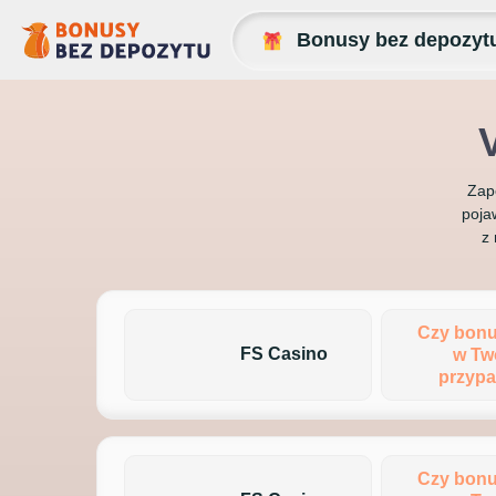
Bonusy bez depozyt
Zap
poja
z
Czy bonu
FS Casino
w Tw
przyp
Czy bonu