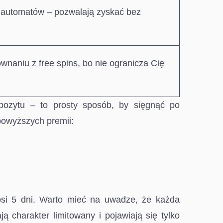
 automatów – pozwalają zyskać bez
naniu z free spins, bo nie ogranicza Cię
ozytu – to prosty sposób, by sięgnąć po
powyższych premii:
si 5 dni. Warto mieć na uwadze, że każda
 charakter limitowany i pojawiają się tylko