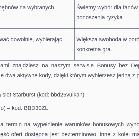
 bębnów na wybranych
Świetny wybór dla fanów
ponoszenia ryzyka.
ać dowolnie, wybierając
Większa swoboda w porów
konkretna gra.
ami znajdziesz na naszym serwisie Bonusy bez Dep
ie dwa aktywne kody, dzięki którym wybierzesz jedną z 
slot Starburst (kod: bbd25vulkan)
ro) – kod: BBD30ZL
, a termin na wypełnienie warunków bonusowych wyno
ść ofert dostępna jest bezterminowo, inne z kolei mają