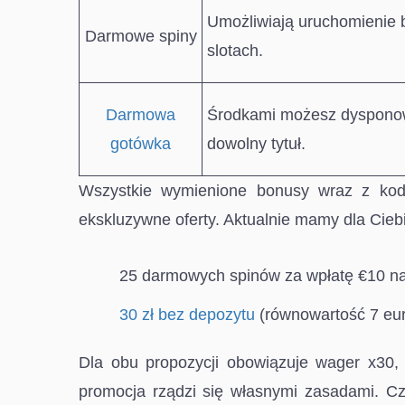
Umożliwiają uruchomienie
Darmowe spiny
slotach.
Darmowa
Środkami możesz dysponow
gotówka
dowolny tytuł.
Wszystkie wymienione bonusy wraz z kod
ekskluzywne oferty. Aktualnie mamy dla Cieb
25 darmowych spinów za wpłatę €10 na 
30 zł bez depozytu
(równowartość 7 eu
Dla obu propozycji obowiązuje wager x30
promocja rządzi się własnymi zasadami. Czę