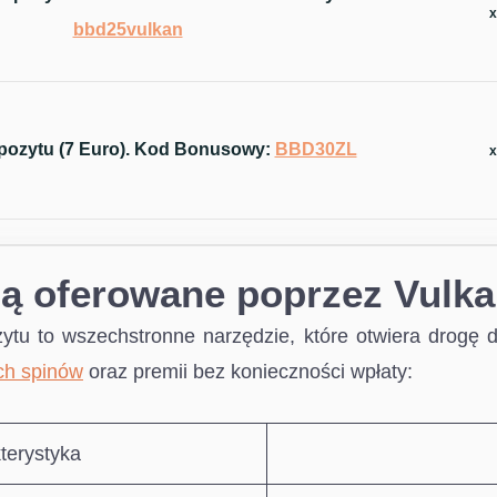
x
bbd25vulkan
epozytu (7 Euro). Kod Bonusowy:
BBD30ZL
x
 są oferowane poprzez Vulk
tu to wszechstronne narzędzie, które otwiera drogę 
h spinów
oraz premii bez konieczności wpłaty:
terystyka