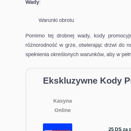
Wady
:
Warunki obrotu
Pomimo tej drobnej wady, kody promocyjn
różnorodność w grze, otwierając drzwi do 
spełnienia określonych warunków, aby w peł
Ekskluzywne Kody P
Kasyna
Online
25 DS za 