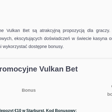
e Vulkan Bet są atrakcyjną propozycją dla graczy.
nowych, ekscytujących doświadczeń w świecie kasyna on
ni wykorzystać dostępne bonusy.
romocyjne Vulkan Bet
Bonus
b
depozyt €10 w Starburst. Kod Bonusowy: