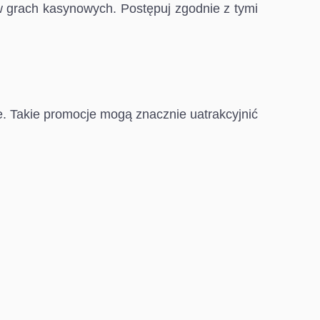
w grach kasynowych. Postępuj zgodnie z tymi
. Takie promocje mogą znacznie uatrakcyjnić