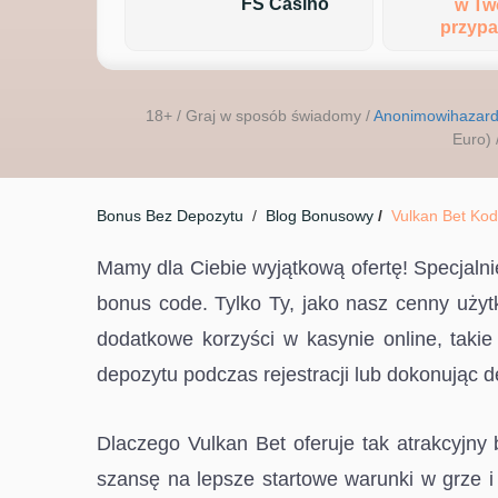
FS Casino
w Tw
przyp
18+ / Graj w sposób świadomy /
Anonimowihazardz
Euro) 
Bonus Bez Depozytu
/
Blog Bonusowy
/
Vulkan Bet Ko
Mamy dla Ciebie wyjątkową ofertę! Specjaln
bonus code. Tylko Ty, jako nasz cenny uży
dodatkowe korzyści w kasynie online, tak
depozytu podczas rejestracji lub dokonując d
Dlaczego Vulkan Bet oferuje tak atrakcyjny
szansę na lepsze startowe warunki w grze i