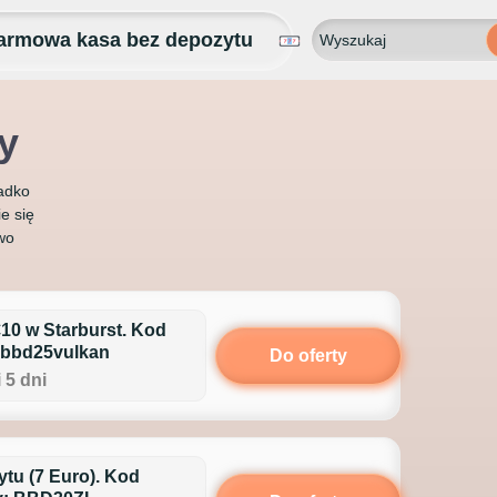
armowa kasa bez depozytu
Kody Promocyjne
y
adko
e się
wo
10 w Starburst. Kod
bbd25vulkan
Do oferty
i 5 dni
ytu (7 Euro). Kod