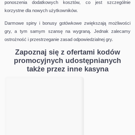
ponoszenia dodatkowych kosztów, co jest szczególnie
korzystne dla nowych użytkowników.
Darmowe spiny i bonusy gotówkowe zwiększają możliwości
gry, a tym samym szansę na wygraną. Jednak zalecamy
ostrożność i przestrzeganie zasad odpowiedzialnej gry.
Zapoznaj się z ofertami kodów
promocyjnych udostępnianych
także przez inne kasyna