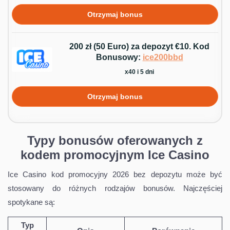
Otrzymaj bonus
200 zł (50 Euro) za depozyt €10. Kod
Bonusowy:
ice200bbd
x40 i 5 dni
Otrzymaj bonus
Typy bonusów oferowanych z
kodem promocyjnym Ice Casino
Ice Casino kod promocyjny 2026 bez depozytu może być
stosowany do różnych rodzajów bonusów. Najczęściej
spotykane są:
Typ