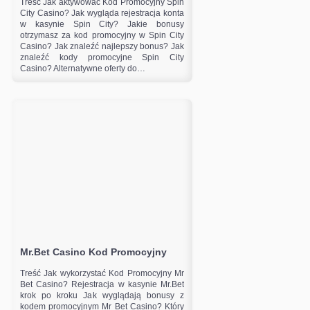
Treść Jak aktywować Kod Promocyjny Spin
City Casino? Jak wygląda rejestracja konta
w kasynie Spin City? Jakie bonusy
otrzymasz za kod promocyjny w Spin City
Casino? Jak znaleźć najlepszy bonus? Jak
znaleźć kody promocyjne Spin City
Casino? Alternatywne oferty do…
Mr.Bet Casino Kod Promocyjny
Treść Jak wykorzystać Kod Promocyjny Mr
Bet Casino? Rejestracja w kasynie Mr.Bet
krok po kroku Jak wyglądają bonusy z
kodem promocyjnym Mr Bet Casino? Który