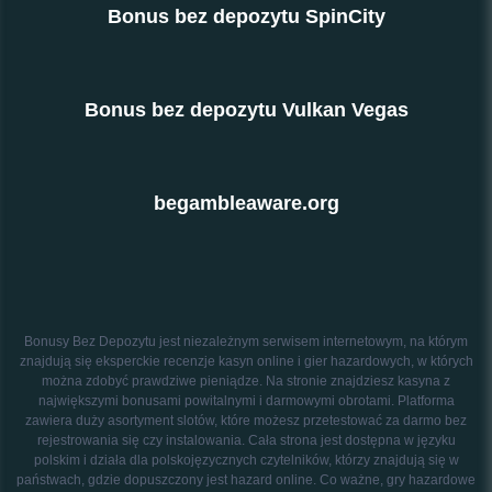
Bonus bez depozytu SpinCity
Bonus bez depozytu Vulkan Vegas
begambleaware.org
Bonusy Bez Depozytu jest niezależnym serwisem internetowym, na którym
znajdują się eksperckie recenzje kasyn online i gier hazardowych, w których
można zdobyć prawdziwe pieniądze. Na stronie znajdziesz kasyna z
największymi bonusami powitalnymi i darmowymi obrotami. Platforma
zawiera duży asortyment slotów, które możesz przetestować za darmo bez
rejestrowania się czy instalowania. Cała strona jest dostępna w języku
polskim i działa dla polskojęzycznych czytelników, którzy znajdują się w
państwach, gdzie dopuszczony jest hazard online. Co ważne, gry hazardowe