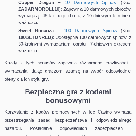
Copper Dragon
–
10 Darmowych Spinów
(Kod:
ZADARMOROLL10
): Zapewnia 10 darmowych obrotów,
wymagając 45-krotnego obrotu, z 10-dniowym terminem
ważności.
Sweet Bonanza
–
100 Darmowych Spinów
(Kod:
100BETONRED
): Udostępnia 100 darmowych spinów, z
30-krotnymi wymaganiami obrotu i 7-dniowym okresem
ważności.
Każdy z tych bonusów zapewnia różnorodne możliwości i
wymagania, dając graczom szansę na wybór odpowiedniej
oferty dla ich stylu gry.
Bezpieczna gra z kodami
bonusowymi
Korzystanie z kodów promocyjnych w Ice Casino wymaga
przestrzegania zasad bezpieczeństwa i odpowiedzialnego
hazardu.
Posiadanie odpowiednich zabezpieczeń i