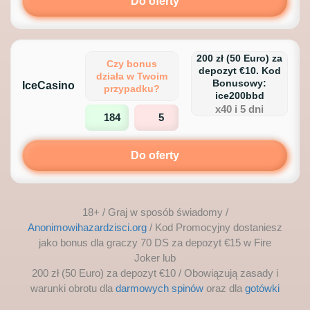
Do oferty
200 zł (50 Euro) za
Czy bonus
depozyt €10. Kod
działa w Twoim
Bonusowy:
IceCasino
przypadku?
ice200bbd
x40 i 5 dni
184
5
Do oferty
18+ / Graj w sposób świadomy /
Anonimowihazardzisci.org
/ Kod Promocyjny dostaniesz
jako bonus dla graczy 70 DS za depozyt €15 w Fire
Joker lub
200 zł (50 Euro) za depozyt €10 / Obowiązują zasady i
warunki obrotu dla
darmowych spinów
oraz dla
gotówki