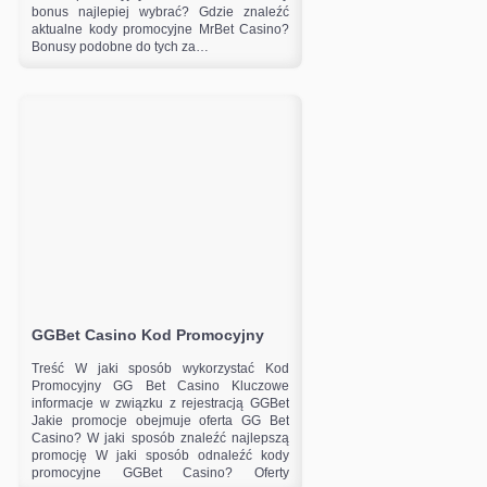
bonus najlepiej wybrać? Gdzie znaleźć
aktualne kody promocyjne MrBet Casino?
Bonusy podobne do tych za…
GGBet Casino Kod Promocyjny
Treść W jaki sposób wykorzystać Kod
Promocyjny GG Bet Casino Kluczowe
informacje w związku z rejestracją GGBet
Jakie promocje obejmuje oferta GG Bet
Casino? W jaki sposób znaleźć najlepszą
promocję W jaki sposób odnaleźć kody
promocyjne GGBet Casino? Oferty