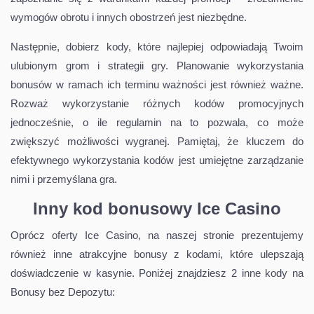
wymogów obrotu i innych obostrzeń jest niezbędne.
Następnie, dobierz kody, które najlepiej odpowiadają Twoim
ulubionym grom i strategii gry. Planowanie wykorzystania
bonusów w ramach ich terminu ważności jest również ważne.
Rozważ wykorzystanie różnych kodów promocyjnych
jednocześnie, o ile regulamin na to pozwala, co może
zwiększyć możliwości wygranej. Pamiętaj, że kluczem do
efektywnego wykorzystania kodów jest umiejętne zarządzanie
nimi i przemyślana gra.
Inny kod bonusowy Ice Casino
Oprócz oferty Ice Casino, na naszej stronie prezentujemy
również inne atrakcyjne bonusy z kodami, które ulepszają
doświadczenie w kasynie. Poniżej znajdziesz 2 inne kody na
Bonusy bez Depozytu: