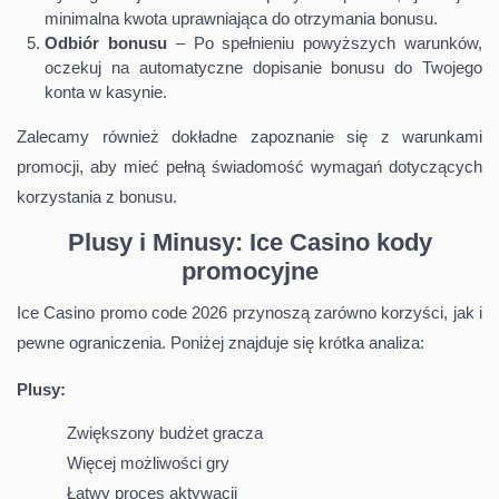
minimalna kwota uprawniająca do otrzymania bonusu.
Odbiór bonusu
– Po spełnieniu powyższych warunków,
oczekuj na automatyczne dopisanie bonusu do Twojego
konta w kasynie.
Zalecamy również dokładne zapoznanie się z warunkami
promocji, aby mieć pełną świadomość wymagań dotyczących
korzystania z bonusu.
Plusy i Minusy: Ice Casino kody
promocyjne
Ice Casino promo code 2026 przynoszą zarówno korzyści, jak i
pewne ograniczenia. Poniżej znajduje się krótka analiza:
Plusy:
Zwiększony budżet gracza
Więcej możliwości gry
Łatwy proces aktywacji