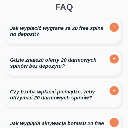
FAQ
Jak wypłacić wygrane za 20 free spins
no deposit?
Musisz spełnić opisane w regulaminie promocji warunki
obrotu. Następnie możesz skorzystać z dostępnych w
Gdzie znaleźć oferty 20 darmowych
kasynie metod wypłaty.
spinów bez depozytu?
Najlepsze bonusy 20 free spins znajdziesz na naszej
stronie internetowej. Rekomendujemy tylko najlepsze
Czy trzeba wpłacić pieniądze, żeby
oferty, pochodzące z zaufanych kasyn online.
otrzymać 20 darmowych spinów?
Nie. Jest to bonus bez depozytu, który otrzymasz za
rejestrację w kasynie.
Jak wygląda aktywacja bonusu 20 free