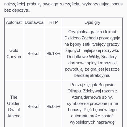
najczęściej próbują swojego szczęścia, wykorzystując bonus
bez depozytu.
Automat
Dostawca
RTP
Opis gry
Oryginalna grafika i klimat
Dzikiego Zachodu przyciągają
na bębny setki tysięcy graczy,
Gold
żądnych najlepszej rozrywki.
Betsoft
96.13%
Canyon
Dodatkowe Wildy, Scattery,
darmowe spiny i mnożniki
powodują, że gra jest jeszcze
bardziej atrakcyjna.
Poczuj się, jak Bogowie
Olimpu. Zdobywaj razem z
The
Ateną darmowe spiny,
Golden
symbole rozproszone i inne
Betsoft
95.06%
Owl of
bonusy. Pięć bębnów tego
Athena
automatu może zostać
wypełnionych naprawdę