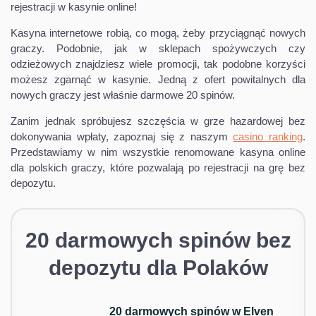
rejestracji w kasynie online!
Kasyna internetowe robią, co mogą, żeby przyciągnąć nowych
graczy. Podobnie, jak w sklepach spożywczych czy
odzieżowych znajdziesz wiele promocji, tak podobne korzyści
możesz zgarnąć w kasynie. Jedną z ofert powitalnych dla
nowych graczy jest właśnie darmowe 20 spinów.
Zanim jednak spróbujesz szczęścia w grze hazardowej bez
dokonywania wpłaty, zapoznaj się z naszym
casino ranking
.
Przedstawiamy w nim wszystkie renomowane kasyna online
dla polskich graczy, które pozwalają po rejestracji na grę bez
depozytu.
20 darmowych spinów bez
depozytu dla Polaków
20 darmowych spinów w Elven