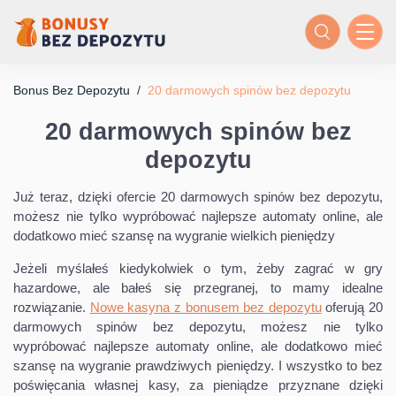
Bonus Bez Depozytu
/
20 darmowych spinów bez depozytu
20 darmowych spinów bez
depozytu
Już teraz, dzięki ofercie 20 darmowych spinów bez depozytu,
możesz nie tylko wypróbować najlepsze automaty online, ale
dodatkowo mieć szansę na wygranie wielkich pieniędzy
Jeżeli myślałeś kiedykolwiek o tym, żeby zagrać w gry
hazardowe, ale bałeś się przegranej, to mamy idealne
rozwiązanie.
Nowe kasyna z bonusem bez depozytu
oferują 20
darmowych spinów bez depozytu, możesz nie tylko
wypróbować najlepsze automaty online, ale dodatkowo mieć
szansę na wygranie prawdziwych pieniędzy. I wszystko to bez
poświęcania własnej kasy, za pieniądze przyznane dzięki