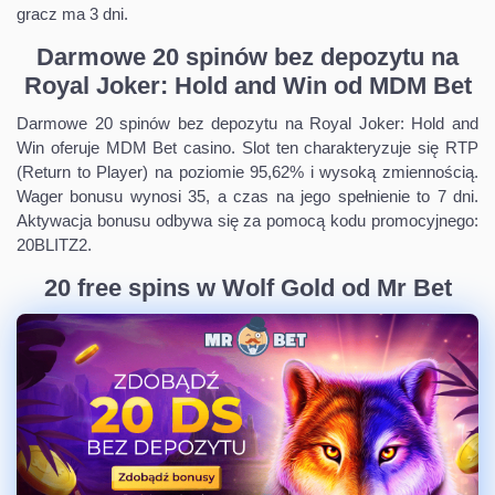
gracz ma 3 dni.
Darmowe 20 spinów bez depozytu na
Royal Joker: Hold and Win od MDM Bet
Darmowe 20 spinów bez depozytu na Royal Joker: Hold and
Win oferuje MDM Bet casino. Slot ten charakteryzuje się RTP
(Return to Player) na poziomie 95,62% i wysoką zmiennością.
Wager bonusu wynosi 35, a czas na jego spełnienie to 7 dni.
Aktywacja bonusu odbywa się za pomocą kodu promocyjnego:
20BLITZ2.
20 free spins w Wolf Gold od Mr Bet