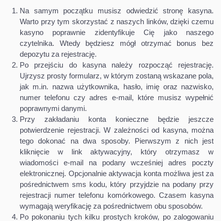
Na samym początku musisz odwiedzić stronę kasyna.
Warto przy tym skorzystać z naszych linków, dzięki czemu
kasyno poprawnie zidentyfikuje Cię jako naszego
czytelnika. Wtedy będziesz mógł otrzymać bonus bez
depozytu za rejestrację.
Po przejściu do kasyna należy rozpocząć rejestrację.
Ujrzysz prosty formularz, w którym zostaną wskazane pola,
jak m.in. nazwa użytkownika, hasło, imię oraz nazwisko,
numer telefonu czy adres e-mail, które musisz wypełnić
poprawnymi danymi.
Przy zakładaniu konta konieczne będzie jeszcze
potwierdzenie rejestracji. W zależności od kasyna, można
tego dokonać na dwa sposoby. Pierwszym z nich jest
kliknięcie w link aktywacyjny, który otrzymasz w
wiadomości e-mail na podany wcześniej adres poczty
elektronicznej. Opcjonalnie aktywacja konta możliwa jest za
pośrednictwem sms kodu, który przyjdzie na podany przy
rejestracji numer telefonu komórkowego. Czasem kasyna
wymagają weryfikację za pośrednictwem obu sposobów.
Po pokonaniu tych kilku prostych kroków, po zalogowaniu