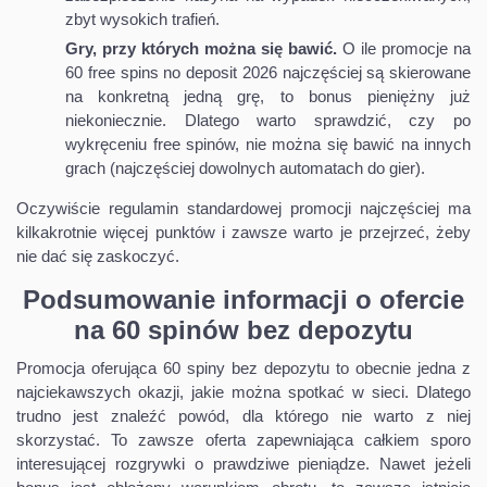
zbyt wysokich trafień.
Gry, przy których można się bawić.
O ile promocje na
60 free spins no deposit 2026 najczęściej są skierowane
na konkretną jedną grę, to bonus pieniężny już
niekoniecznie. Dlatego warto sprawdzić, czy po
wykręceniu free spinów, nie można się bawić na innych
grach (najczęściej dowolnych automatach do gier).
Oczywiście regulamin standardowej promocji najczęściej ma
kilkakrotnie więcej punktów i zawsze warto je przejrzeć, żeby
nie dać się zaskoczyć.
Podsumowanie informacji o ofercie
na 60 spinów bez depozytu
Promocja oferująca 60 spiny bez depozytu to obecnie jedna z
najciekawszych okazji, jakie można spotkać w sieci. Dlatego
trudno jest znaleźć powód, dla którego nie warto z niej
skorzystać. To zawsze oferta zapewniająca całkiem sporo
interesującej rozgrywki o prawdziwe pieniądze. Nawet jeżeli