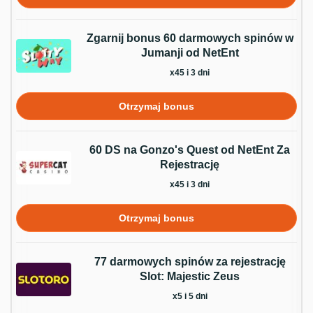
Zgarnij bonus 60 darmowych spinów w
Jumanji od NetEnt
x45 i 3 dni
Otrzymaj bonus
60 DS na Gonzo's Quest od NetEnt Za
Rejestrację
x45 i 3 dni
Otrzymaj bonus
77 darmowych spinów za rejestrację
Slot: Majestic Zeus
x5 i 5 dni