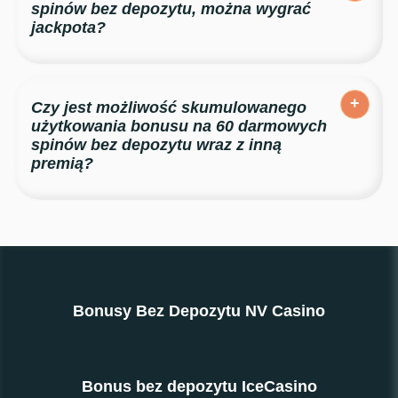
spinów bez depozytu, można wygrać
jackpota?
Gry z Jackpotem z reguły nie trafiają na takie promocje, a
gdyby nawet tak się stało, to z pewnością w regulaminie
Czy jest możliwość skumulowanego
pojawiłby się stosowny zapis dotyczący maksymalnej
użytkowania bonusu na 60 darmowych
wygranej.
spinów bez depozytu wraz z inną
premią?
Kasyna mocno zakazują i najczęściej także
uniemożliwiają wykorzystywania dwóch promocji
jednocześnie. Gdyby jednak coś takiego było dostępne,
to warto skontaktować się z obsługą klienta, żeby uniknąć
niepotrzebnej blokady konta.
Bonusy Bez Depozytu NV Casino
Bonus bez depozytu IceCasino