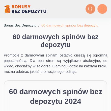
Bonus Bez Depozytu
/
60 darmowych spinów bez depozytu
60 darmowych spinów bez
depozytu
Promocje z darmowymi spinami ostatnio cieszą się ogromną
popularnością. Dla obu stron są wyjątkowo atrakcyjne, co
widać, chociażby w sektorze iGamingu, gdzie na każdym kroku
można odebrać jakieś promocje tego rodzaju.
60 darmowych spinów bez
depozytu 2024