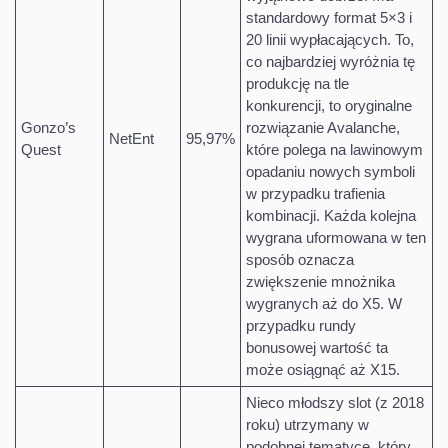
standardowy format 5×3 i
20 linii wypłacających. To,
co najbardziej wyróżnia tę
produkcję na tle
konkurencji, to oryginalne
Gonzo’s
rozwiązanie Avalanche,
NetEnt
95,97%
Quest
które polega na lawinowym
opadaniu nowych symboli
w przypadku trafienia
kombinacji. Każda kolejna
wygrana uformowana w ten
sposób oznacza
zwiększenie mnożnika
wygranych aż do X5. W
przypadku rundy
bonusowej wartość ta
może osiągnąć aż X15.
Nieco młodszy slot (z 2018
roku) utrzymany w
podobnej tematyce, który