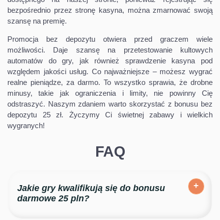
bezpośrednio przez stronę kasyna, można zmarnować swoją
szansę na premię.
Promocja bez depozytu otwiera przed graczem wiele
możliwości. Daje szansę na przetestowanie kultowych
automatów do gry, jak również sprawdzenie kasyna pod
względem jakości usług. Co najważniejsze – możesz wygrać
realne pieniądze, za darmo. To wszystko sprawia, że drobne
minusy, takie jak ograniczenia i limity, nie powinny Cię
odstraszyć. Naszym zdaniem warto skorzystać z bonusu bez
depozytu 25 zł. Życzymy Ci świetnej zabawy i wielkich
wygranych!
FAQ
Jakie gry kwalifikują się do bonusu
darmowe 25 pln?