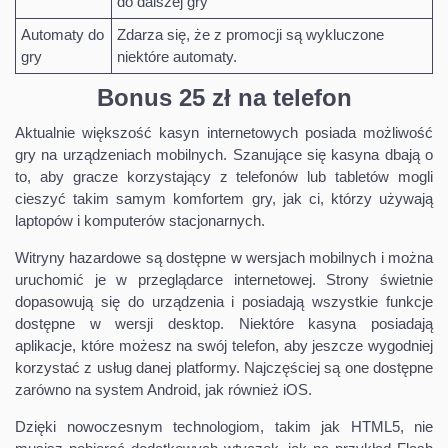
do dalszej gry
Automaty do
Zdarza się, że z promocji są wykluczone
gry
niektóre automaty.
Bonus 25 zł na telefon
Aktualnie większość kasyn internetowych posiada możliwość
gry na urządzeniach mobilnych. Szanujące się kasyna dbają o
to, aby gracze korzystający z telefonów lub tabletów mogli
cieszyć takim samym komfortem gry, jak ci, którzy używają
laptopów i komputerów stacjonarnych.
Witryny hazardowe są dostępne w wersjach mobilnych i można
uruchomić je w przeglądarce internetowej. Strony świetnie
dopasowują się do urządzenia i posiadają wszystkie funkcje
dostępne w wersji desktop. Niektóre kasyna posiadają
aplikacje, które możesz na swój telefon, aby jeszcze wygodniej
korzystać z usług danej platformy. Najczęściej są one dostępne
zarówno na system Android, jak również iOS.
Dzięki nowoczesnym technologiom, takim jak HTML5, nie