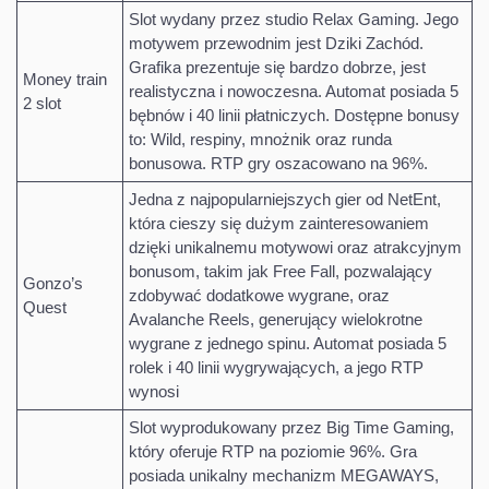
Slot wydany przez studio Relax Gaming. Jego
motywem przewodnim jest Dziki Zachód.
Grafika prezentuje się bardzo dobrze, jest
Money train
realistyczna i nowoczesna. Automat posiada 5
2 slot
bębnów i 40 linii płatniczych. Dostępne bonusy
to: Wild, respiny, mnożnik oraz runda
bonusowa. RTP gry oszacowano na 96%.
Jedna z najpopularniejszych gier od NetEnt,
która cieszy się dużym zainteresowaniem
dzięki unikalnemu motywowi oraz atrakcyjnym
bonusom, takim jak Free Fall, pozwalający
Gonzo’s
zdobywać dodatkowe wygrane, oraz
Quest
Avalanche Reels, generujący wielokrotne
wygrane z jednego spinu. Automat posiada 5
rolek i 40 linii wygrywających, a jego RTP
wynosi
Slot wyprodukowany przez Big Time Gaming,
który oferuje RTP na poziomie 96%. Gra
posiada unikalny mechanizm MEGAWAYS,