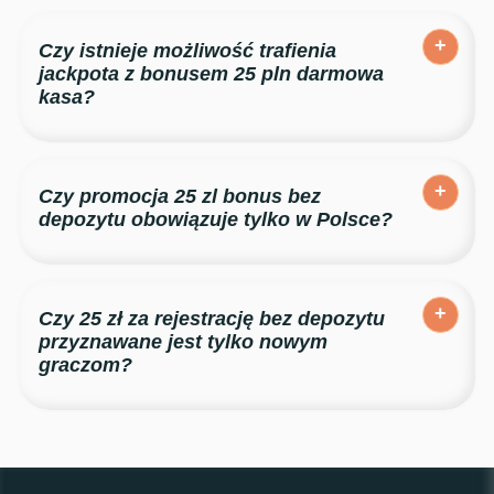
Bonus ten nie jest ograniczony do jednego slotu. Możesz
dowolnie wybierać spośród automatów dostępnych w
Czy istnieje możliwość trafienia
danym kasynie i wybrać grę, która najbardziej Ci się
jackpota z bonusem 25 pln darmowa
podoba.
kasa?
Zazwyczaj kasyno robi wszystko, aby takiej możliwości
nie było. Jest to dla witryny zbyt ryzykowne. Czasami gry
Czy promocja 25 zl bonus bez
z jackpotem są wykluczone z promocji.
depozytu obowiązuje tylko w Polsce?
W regulaminie bonusu znajduje się lista krajów, w których
jest on dostępny, jak również spis państw, gdzie bonus
Czy 25 zł za rejestrację bez depozytu
jest nieaktywny. Nie tylko w Polsce można się o niego
przyznawane jest tylko nowym
ubiegać.
graczom?
Tak, bonus przeznaczony jest dla nowych użytkowników.
Nie możesz posiadać konta w kasynie i powinieneś się
upewnić, że nie posiadałeś go także w przeszłości. Nowe
kasyna surowo karają osoby zakładające multikonta.