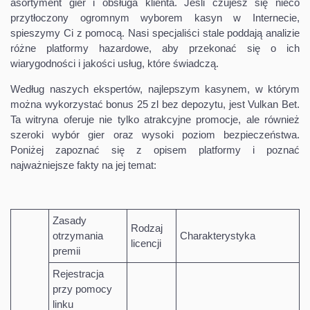
asortyment gier i obsługa klienta. Jeśli czujesz się nieco
przytłoczony ogromnym wyborem kasyn w Internecie,
spieszymy Ci z pomocą. Nasi specjaliści stale poddają analizie
różne platformy hazardowe, aby przekonać się o ich
wiarygodności i jakości usług, które świadczą.
Według naszych ekspertów, najlepszym kasynem, w którym
można wykorzystać bonus 25 zl bez depozytu, jest Vulkan Bet.
Ta witryna oferuje nie tylko atrakcyjne promocje, ale również
szeroki wybór gier oraz wysoki poziom bezpieczeństwa.
Poniżej zapoznać się z opisem platformy i poznać
najważniejsze fakty na jej temat:
Zasady
Rodzaj
otrzymania
Charakterystyka
licencji
premii
Rejestracja
przy pomocy
linku