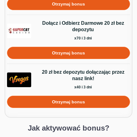
Otrzymaj bonus
Dołącz i Odbierz Darmowe 20 zł bez
depozytu
x70 i 3 dni
Otrzymaj bonus
20 zł bez depozytu dołączając przez
nasz link!
x40 i 3 dni
Otrzymaj bonus
Jak aktywować bonus?