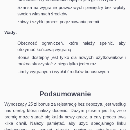
Szansa na wygranie prawdziwych pieniędzy bez wpłaty
swoich własnych środków
Łatwy i szybki proces przyznawania premii
Wady:
Obecność ograniczeń, które należy spełnić, aby
otrzymać końcową wygraną
Bonus dostępny jest tylko dla nowych użytkowników i
można skorzystać z niego tylko jeden raz
Limity wygranych i wypłat środków bonusowych
Podsumowanie
Wynoszący 25 zl bonus za rejestrację bez depozytu jest według
nas ofertą, którą należy docenić. Dużym plusem jest to, że o
premię może starać się każdy nowy gracz, a cały proces trwa
kilka chwil. Należy pamiętać, aby użyć specjalnego linku
dostępnego na naszej stronie, ponieważ rejestrując się