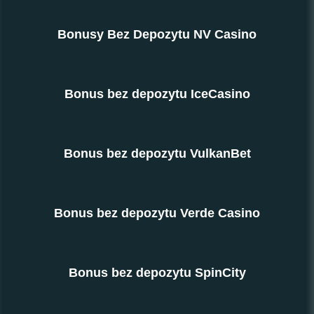
Bonusy Bez Depozytu NV Casino
Bonus bez depozytu IceCasino
Bonus bez depozytu VulkanBet
Bonus bez depozytu Verde Casino
Bonus bez depozytu SpinCity