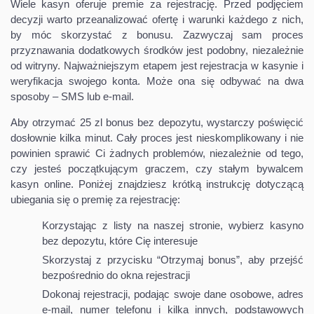
Wiele kasyn oferuje premie za rejestrację. Przed podjęciem
decyzji warto przeanalizować ofertę i warunki każdego z nich,
by móc skorzystać z bonusu. Zazwyczaj sam proces
przyznawania dodatkowych środków jest podobny, niezależnie
od witryny. Najważniejszym etapem jest rejestracja w kasynie i
weryfikacja swojego konta. Może ona się odbywać na dwa
sposoby – SMS lub e-mail.
Aby otrzymać 25 zl bonus bez depozytu, wystarczy poświęcić
dosłownie kilka minut. Cały proces jest nieskomplikowany i nie
powinien sprawić Ci żadnych problemów, niezależnie od tego,
czy jesteś początkującym graczem, czy stałym bywalcem
kasyn online. Poniżej znajdziesz krótką instrukcję dotyczącą
ubiegania się o premię za rejestrację:
Korzystając z listy na naszej stronie, wybierz kasyno
bez depozytu, które Cię interesuje
Skorzystaj z przycisku “Otrzymaj bonus”, aby przejść
bezpośrednio do okna rejestracji
Dokonaj rejestracji, podając swoje dane osobowe, adres
e-mail, numer telefonu i kilka innych, podstawowych