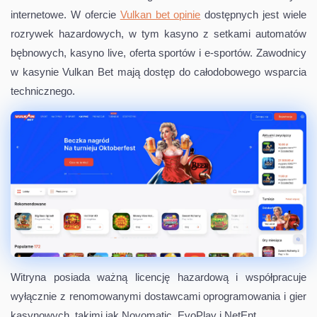
internetowe. W ofercie
Vulkan bet opinie
dostępnych jest wiele
rozrywek hazardowych, w tym kasyno z setkami automatów
bębnowych, kasyno live, oferta sportów i e-sportów. Zawodnicy
w kasynie Vulkan Bet mają dostęp do całodobowego wsparcia
technicznego.
Witryna posiada ważną licencję hazardową i współpracuje
wyłącznie z renomowanymi dostawcami oprogramowania i gier
kasynowych, takimi jak Novomatic, EvoPlay i NetEnt.