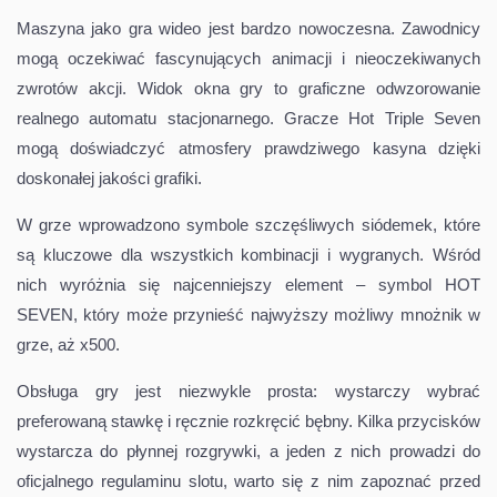
Maszyna jako gra wideo jest bardzo nowoczesna. Zawodnicy
mogą oczekiwać fascynujących animacji i nieoczekiwanych
zwrotów akcji. Widok okna gry to graficzne odwzorowanie
realnego automatu stacjonarnego. Gracze Hot Triple Seven
mogą doświadczyć atmosfery prawdziwego kasyna dzięki
doskonałej jakości grafiki.
W grze wprowadzono symbole szczęśliwych siódemek, które
są kluczowe dla wszystkich kombinacji i wygranych. Wśród
nich wyróżnia się najcenniejszy element – symbol HOT
SEVEN, który może przynieść najwyższy możliwy mnożnik w
grze, aż x500.
Obsługa gry jest niezwykle prosta: wystarczy wybrać
preferowaną stawkę i ręcznie rozkręcić bębny. Kilka przycisków
wystarcza do płynnej rozgrywki, a jeden z nich prowadzi do
oficjalnego regulaminu slotu, warto się z nim zapoznać przed