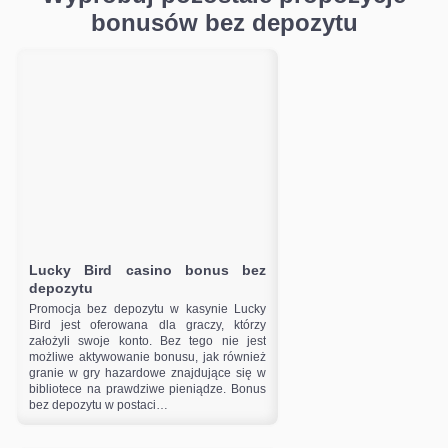
Dzięki zrozumieniu regulaminu promocji, gracze nie będą
bonusów bez depozytu
zaskoczeni żadnymi nieoczekiwanymi warunkami. Jak
każdy bonus, oferta 50 darmowych spinów bez depozytu
w Vulkan Bet jest ograniczona czasowo i podlega
warunkom obrotu.
Lucky Bird casino bonus bez
depozytu
Promocja bez depozytu w kasynie Lucky
Bird jest oferowana dla graczy, którzy
założyli swoje konto. Bez tego nie jest
możliwe aktywowanie bonusu, jak również
granie w gry hazardowe znajdujące się w
bibliotece na prawdziwe pieniądze. Bonus
bez depozytu w postaci…