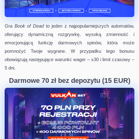
Gra
Book of Dead
to jeden z najpopularniejszych automatów,
oferujący dynamiczną rozgrywkę, wysoką zmienność i
emocjonującą funkcję darmowych spinów, która może
pomnożyć Twoje wygrane. W przypadku tego bonusu
obowiązują następujące warunki: wager – x30 i limit czasowy –
5 dni.
Darmowe 70 zł bez depozytu (15 EUR)