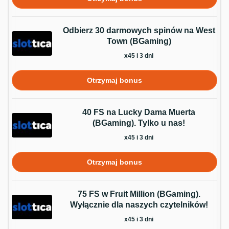
Odbierz 30 darmowych spinów na West
Town (BGaming)
x45 i 3 dni
Otrzymaj bonus
40 FS na Lucky Dama Muerta
(BGaming). Tylko u nas!
x45 i 3 dni
Otrzymaj bonus
75 FS w Fruit Million (BGaming).
Wyłącznie dla naszych czytelników!
x45 i 3 dni