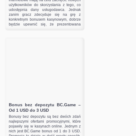
użytkowników do skorzystania z tego, co
udostępnia dany usługodawca. Jednak
zanim gracz zdecyduje się na grę z
konkretnym bonusem kasynowym, dobrze
będzie upewnić się, że prezentowana
oferta będzie dla…
Bonus bez depozytu BC.Game –
Od 1 USD do 3 USD
Bonusy bez depozytu są bez dwóch zdań
najlepszymi ofertami promocyjnymi, które
pojawiły się w kasynach online. Jednym z
nich jest BC.Game bonus od 1 do 3 USD.
Promocja ta działa w dość prosty sposób.