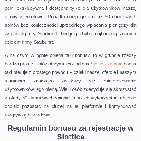
pełni ekskluzywna i dostępna tylko dla użytkowników naszej
strony internetowej. Ponadto obejmuje ona aż 50 darmowych
spinów bez konieczności uprzedniego wpłacania pieniędzy dla
wspaniałej gry Starburst, będącej chyba najbardziej znanym
dziełem firmy Starburst.
A na czym w ogóle polega taki bonus? To w gruncie rzeczy
bardzo proste – otóż otrzymujesz od nas
Slottica kasyno
bonus
taki oferuje z prostego powodu – dzięki naszej ofercie i naszym
staraniom znacząco zwiększy się zainteresowanie
użytkowników jego ofertą. Wielu osób zdecyduje się skorzystać
z oferty 50 darmowych spinów, a po ich wykorzystaniu będzie
chciało pozostać na dłużej na tej platformie i kontynuować
rozgrywkę hazardową!
Regulamin bonusu za rejestrację w
Slottica