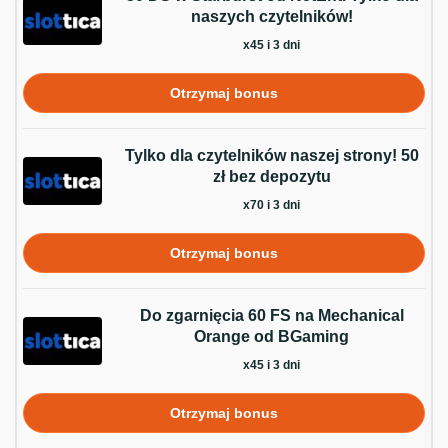
naszych czytelników!
x45 i 3 dni
Otrzymaj bonus
Tylko dla czytelników naszej strony! 50
zł bez depozytu
x70 i 3 dni
Otrzymaj bonus
Do zgarnięcia 60 FS na Mechanical
Orange od BGaming
x45 i 3 dni
Otrzymaj bonus