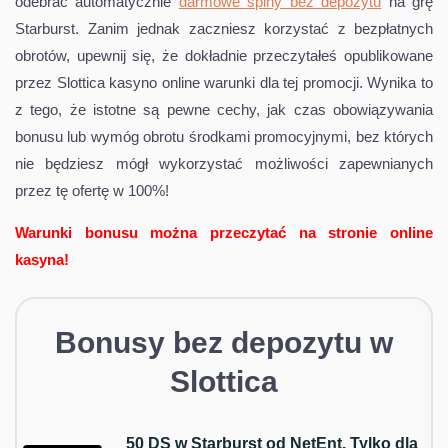
odebrać automatycznie
darmowe spiny bez depozytu
na grę
Starburst. Zanim jednak zaczniesz korzystać z bezpłatnych
obrotów, upewnij się, że dokładnie przeczytałeś opublikowane
przez Slottica kasyno online warunki dla tej promocji. Wynika to
z tego, że istotne są pewne cechy, jak czas obowiązywania
bonusu lub wymóg obrotu środkami promocyjnymi, bez których
nie będziesz mógł wykorzystać możliwości zapewnianych
przez tę ofertę w 100%!
Warunki bonusu można przeczytać na stronie online
kasyna!
Bonusy bez depozytu w
Slottica
50 DS w Starburst od NetEnt. Tylko dla