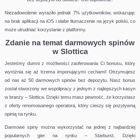
Niezadowolenie wyraziło jednak 7% użytkowników, wskazując
na brak aplikacji na iOS i słabe tłumaczenie na język polski, co
może utrudniać korzystanie z platformy.
Zdanie na temat darmowych spinów
w Slottica
Jesteśmy dumni z możliwości zaoferowania Ci bonusu, który
wyróżnia się aż trzema imponującymi cechami! Otrzymujesz
od nas aż 50 darmowych spinów bez depozytu. Nasz bonus
został stworzony we współpracy z jednym z najlepszych kasyn
w branży – Slottica. Dzięki temu masz pewność, że korzystasz
z oferty renomowanego operatora, który cieszy się pozytywną
opinią na rynku.
Darmowe spiny można wykorzystać na jednej z najbardziej
popularnych gier na rynku – Starburst. Dzięki