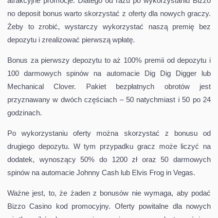
atrakcyjne promocje. Dlatego od razu po wykorzystaniu Bizzo
no deposit bonus warto skorzystać z oferty dla nowych graczy.
Żeby to zrobić, wystarczy wykorzystać naszą premię bez
depozytu i zrealizować pierwszą wpłatę.
Bonus za pierwszy depozytu to aż 100% premii od depozytu i
100 darmowych spinów na automacie Dig Dig Digger lub
Mechanical Clover. Pakiet bezpłatnych obrotów jest
przyznawany w dwóch częściach – 50 natychmiast i 50 po 24
godzinach.
Po wykorzystaniu oferty można skorzystać z bonusu od
drugiego depozytu. W tym przypadku gracz może liczyć na
dodatek, wynoszący 50% do 1200 zł oraz 50 darmowych
spinów na automacie Johnny Cash lub Elvis Frog in Vegas.
Ważne jest, to, że żaden z bonusów nie wymaga, aby podać
Bizzo Casino kod promocyjny. Oferty powitalne dla nowych