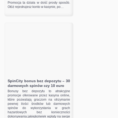
Promocja ta działa w dość prosty sposób.
Otóż rejestrujesz konto w kasynie, po…
SpinCity bonus bez depozytu – 30
darmowych spinów czy 10 euro
Bonusy bez depozytu to atrakcyjne
promocje oferowane przez kasyna online,
które pozwalają graczom na otrzymanie
pewnej ilości środków lub darmowych
spinów do wykorzystania w grach
hazardowych bez konieczności
dokonywania jakiejkolwiek wpłaty na swoje