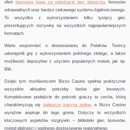
ofert
darmowa kasa za rejestrację bez depozytu
, bonusów
odnawialnych oraz bardzo ciekawego systemu lojalnościowego.
To wszystko z wykorzystaniem kilku tysięcy gier,
prezentujących rozrywkę na wszystkich najpopularniejszych
formatach.
Warto wspomnieć o dostosowaniu do Polaków. Twórcy
udostępnili grę z wykorzystaniem polskiego złotego, a także
możliwość depozytów z użyciem popularnych metod, jak np.
Blik.
Dzięki tym możliwościom Bizzo Casino spełnia praktycznie
wszystkie aktualne potrzeby fanów gier losowych.
Kompleksowe podejście do potrzeb graczy to cecha, którą
charakteryzują się
najlepsze kasyna online
, a Bizzo Casino
wyraźnie aspiruje do tego grona.
Dotyczy to wszystkich
kluczowych aspektów rozgrywki – biblioteki gier, bonusów,
metod płatności i ogólnego dostosowania regionalnego.