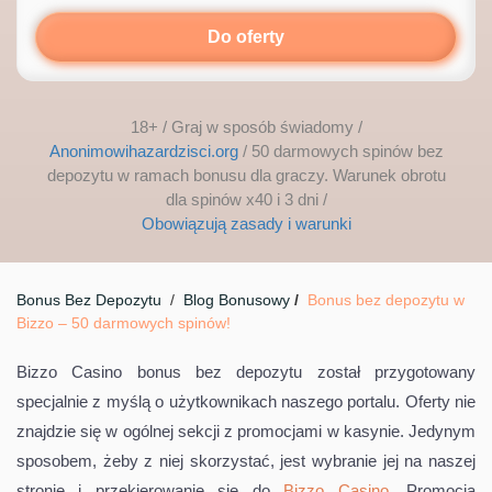
Do oferty
18+ / Graj w sposób świadomy /
Anonimowihazardzisci.org
/ 50 darmowych spinów bez
depozytu w ramach bonusu dla graczy. Warunek obrotu
dla spinów x40 i 3 dni /
Obowiązują zasady i warunki
Bonus Bez Depozytu
/
Blog Bonusowy
/
Bonus bez depozytu w
Bizzo – 50 darmowych spinów!
Bizzo Casino bonus bez depozytu został przygotowany
specjalnie z myślą o użytkownikach naszego portalu. Oferty nie
znajdzie się w ogólnej sekcji z promocjami w kasynie. Jedynym
sposobem, żeby z niej skorzystać, jest wybranie jej na naszej
stronie i przekierowanie się do
Bizzo Casino
. Promocja