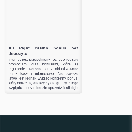
All Right casino bonus bez
depozytu
Internet jest przepełniony różnego rodzaju
promocjami oraz bonusami, które są
regularnie tworzone oraz aktualizowane
przez kasyna internetowe. Nie zawsze
łatwo jest jednak wybrać konkretny bonus,
który okaże się atrakcyjny dla graczy. Z tego
względu dobrze będzie sprawdzić all right
bonus,…