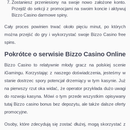
Zostaniesz przeniesiony na swoje nowo założone konto.
Przejdź do sekcji z promocjami na swoim koncie i aktywuj
Bizzo Casino darmowe spiny.
Cały proces powinien trwać około pięciu minut, po których
można przejść do gry i wykorzystać swoje Bizzo Casino free
spins.
Pokrótce o serwisie Bizzo Casino Online
Bizzo Casino to relatywnie młody gracz na polskiej scenie
iGamingu. Korzystając z naszego doświadczenia, jesteśmy w
stanie dostrzec spory potencjał drzemiący w tym kasynie. Już
na pierwszy rzut oka widać, że operator przykłada dużo uwagi
do rozwoju kasyna. Mówi o tym przede wszystkim opisywany
tutaj Bizzo casino bonus bez depozytu, ale także dalsze oferty
promocyjne.
Osoby, które zdecydują się zostać dłużej, mogą skorzystać z