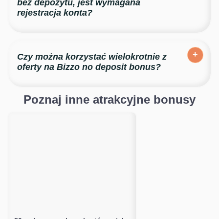
bez depozytu, jest wymagana
rejestracja konta?
Tak to jeden z podstawowych i głównych warunków
aktywacji bonusu. Nie bez powodu na oferty tego rodzaju
Czy można korzystać wielokrotnie z
mówi się „za rejestrację”.
oferty na Bizzo no deposit bonus?
Nie. Promocja jest przyznawana raz na
Poznaj inne atrakcyjne bonusy
konto/osobę/adres/adres IP. To jednorazowa oferta i
ominięcie tej zasady może spowodować anulowanie
premii, a nawet zawieszenie konta.