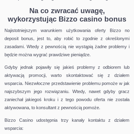
Na co zwracać uwagę,
wykorzystując Bizzo casino bonus
Najistotniejszym warunkiem użytkowania oferty Bizzo no
deposit bonus, jest to, aby robić to zgodnie z określonymi
zasadami. Wtedy z pewnością nie wystąpią żadne problemy i
będzie można wygrać prawdziwe pieniądze.
Gdyby jednak pojawiły się jakieś problemy z odbiorem lub
aktywacją promocji, warto skontaktować się z działem
wsparcia. Niezwłoczne przedstawienie problemu pomoże w jak
najszybszym jego rozwiązaniu. Wtedy, nawet gdyby gracz
zaniechał jakiegoś kroku i z tego powodu oferta nie została
aktywowana, to konsultant z pewnością pomoże.
Bizzo Casino udostępnia trzy kanały kontaktu z działem
wsparcia: