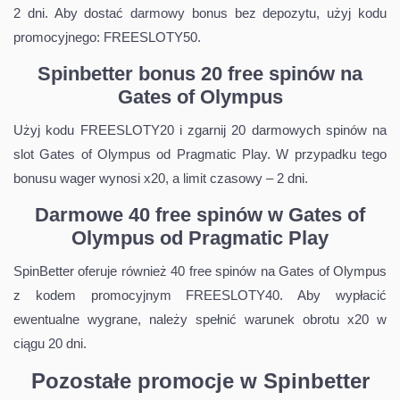
2 dni. Aby dostać darmowy bonus bez depozytu, użyj kodu
promocyjnego: FREESLOTY50.
Spinbetter bonus 20 free spinów na
Gates of Olympus
Użyj kodu FREESLOTY20 i zgarnij 20 darmowych spinów na
slot Gates of Olympus od Pragmatic Play. W przypadku tego
bonusu wager wynosi x20, a limit czasowy – 2 dni.
Darmowe 40 free spinów w Gates of
Olympus od Pragmatic Play
SpinBetter oferuje również 40 free spinów na Gates of Olympus
z kodem promocyjnym FREESLOTY40. Aby wypłacić
ewentualne wygrane, należy spełnić warunek obrotu x20 w
ciągu 20 dni.
Pozostałe promocje w Spinbetter