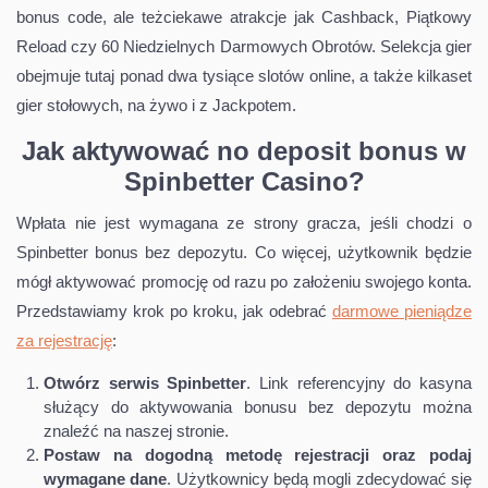
bonus code, ale teżciekawe atrakcje jak Cashback, Piątkowy
Reload czy 60 Niedzielnych Darmowych Obrotów. Selekcja gier
obejmuje tutaj ponad dwa tysiące slotów online, a także kilkaset
gier stołowych, na żywo i z Jackpotem.
Jak aktywować no deposit bonus w
Spinbetter Casino?
Wpłata nie jest wymagana ze strony gracza, jeśli chodzi o
Spinbetter bonus bez depozytu. Co więcej, użytkownik będzie
mógł aktywować promocję od razu po założeniu swojego konta.
Przedstawiamy krok po kroku, jak odebrać
darmowe pieniądze
za rejestrację
:
Otwórz serwis Spinbetter
. Link referencyjny do kasyna
służący do aktywowania bonusu bez depozytu można
znaleźć na naszej stronie.
Postaw na dogodną metodę rejestracji oraz podaj
wymagane dane
. Użytkownicy będą mogli zdecydować się