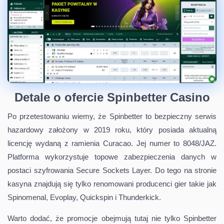
Detale o ofercie Spinbetter Casino
Po przetestowaniu wiemy, że Spinbetter to bezpieczny serwis
hazardowy założony w 2019 roku, który posiada aktualną
licencję wydaną z ramienia Curacao. Jej numer to 8048/JAZ.
Platforma wykorzystuje topowe zabezpieczenia danych w
postaci szyfrowania Secure Sockets Layer. Do tego na stronie
kasyna znajdują się tylko renomowani producenci gier takie jak
Spinomenal, Evoplay, Quickspin i Thunderkick.
Warto dodać, że promocje obejmują tutaj nie tylko Spinbetter