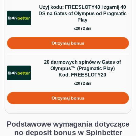
Użyj kodu: FREESLOTY40 i zgarnij 40
DS na Gates of Olympus od Pragmatic
Play
x20 i 2 dni
Otrzymaj bonus
20 darmowych spinów w Gates of
Olympus™ (Pragmatic Play)
Kod: FREESLOTY20
x20 i 2 dni
Otrzymaj bonus
Podstawowe wymagania dotyczące
no deposit bonus w Spinbetter