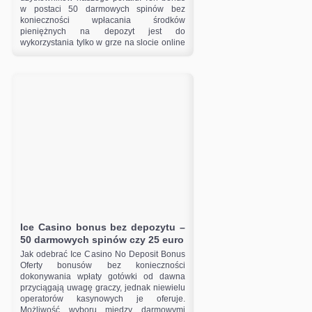
w postaci 50 darmowych spinów bez
konieczności wpłacania środków
pieniężnych na depozyt jest do
wykorzystania tylko w grze na slocie online
o nazwie…
Ice Casino bonus bez depozytu –
50 darmowych spinów czy 25 euro
Jak odebrać Ice Casino No Deposit Bonus
Oferty bonusów bez konieczności
dokonywania wpłaty gotówki od dawna
przyciągają uwagę graczy, jednak niewielu
operatorów kasynowych je oferuje.
Możliwość wyboru między darmowymi