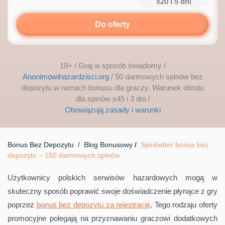
x20 i 5 dni
Do oferty
18+ / Graj w sposób świadomy /
Anonimowihazardzisci.org
/ 50 darmowych spinów bez
depozytu w ramach bonusu dla graczy. Warunek obrotu
dla spinów x45 i 3 dni /
Obowiązują zasady i warunki
Bonus Bez Depozytu
/
Blog Bonusowy
/
Spinbetter bonus bez
depozytu – 150 darmowych spinów
Użytkownicy polskich serwisów hazardowych mogą w
skuteczny sposób poprawić swoje doświadczenie płynące z gry
poprzez
bonus bez depozytu za rejestracje
. Tego rodzaju oferty
promocyjne polegają na przyznawaniu graczowi dodatkowych