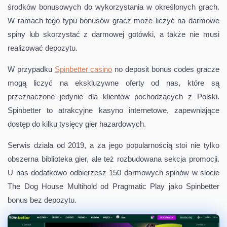
środków bonusowych do wykorzystania w określonych grach.
W ramach tego typu bonusów gracz może liczyć na darmowe
spiny lub skorzystać z darmowej gotówki, a także nie musi
realizować depozytu.
W przypadku
Spinbetter casino
no deposit bonus codes gracze
mogą liczyć na ekskluzywne oferty od nas, które są
przeznaczone jedynie dla klientów pochodzących z Polski.
Spinbetter to atrakcyjne kasyno internetowe, zapewniające
dostęp do kilku tysięcy gier hazardowych.
Serwis działa od 2019, a za jego popularnością stoi nie tylko
obszerna biblioteka gier, ale też rozbudowana sekcja promocji.
U nas dodatkowo odbierzesz 150 darmowych spinów w slocie
The Dog House Multihold od Pragmatic Play jako Spinbetter
bonus bez depozytu.