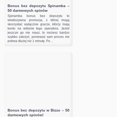
Bonus bez depozytu Spinamba –
50 darmowych spinów
Spinamba bonus bez depozytu to
ekskluzywna promocja, z której mogą
skorzystać wyłącznie gracze, którzy mają
konto na witrynie tego operatora. Jeżeli
jeszcze go nie masz, to możesz bardzo
szybko założyć, ponieważ sam proces nie
potrwa dłużej niż 1 minutę. Po…
Bonus bez depozytu w Bizzo – 50
darmowych spinów!