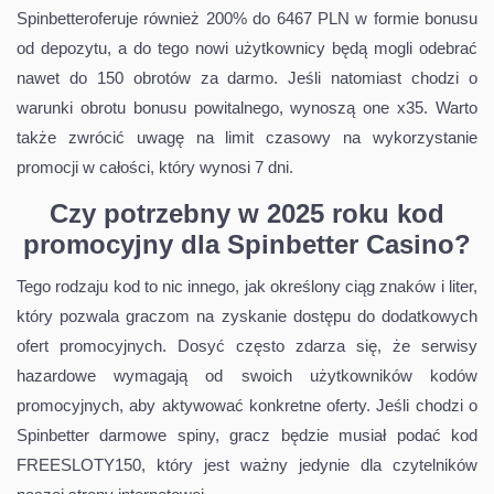
Spinbetteroferuje również 200% do 6467 PLN w formie bonusu
od depozytu, a do tego nowi użytkownicy będą mogli odebrać
nawet do 150 obrotów za darmo. Jeśli natomiast chodzi o
warunki obrotu bonusu powitalnego, wynoszą one x35. Warto
także zwrócić uwagę na limit czasowy na wykorzystanie
promocji w całości, który wynosi 7 dni.
Czy potrzebny w 2025 roku kod
promocyjny dla Spinbetter Casino?
Tego rodzaju kod to nic innego, jak określony ciąg znaków i liter,
który pozwala graczom na zyskanie dostępu do dodatkowych
ofert promocyjnych. Dosyć często zdarza się, że serwisy
hazardowe wymagają od swoich użytkowników kodów
promocyjnych, aby aktywować konkretne oferty. Jeśli chodzi o
Spinbetter darmowe spiny, gracz będzie musiał podać kod
FREESLOTY150, który jest ważny jedynie dla czytelników