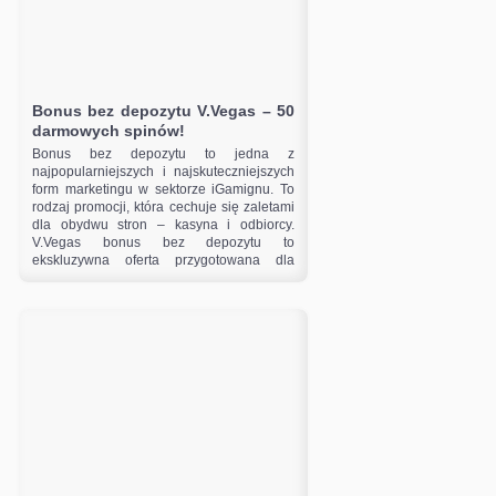
Bonus bez depozytu V.Vegas – 50
darmowych spinów!
Bonus bez depozytu to jedna z
najpopularniejszych i najskuteczniejszych
form marketingu w sektorze iGamignu. To
rodzaj promocji, która cechuje się zaletami
dla obydwu stron – kasyna i odbiorcy.
V.Vegas bonus bez depozytu to
ekskluzywna oferta przygotowana dla
użytkowników naszej strony…