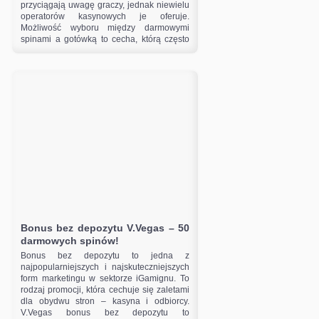
przyciągają uwagę graczy, jednak niewielu
operatorów kasynowych je oferuje.
Możliwość wyboru między darmowymi
spinami a gotówką to cecha, którą często
wyróżnia się dobre polskie…
Bonus bez depozytu V.Vegas – 50
darmowych spinów!
Bonus bez depozytu to jedna z
najpopularniejszych i najskuteczniejszych
form marketingu w sektorze iGamignu. To
rodzaj promocji, która cechuje się zaletami
dla obydwu stron – kasyna i odbiorcy.
V.Vegas bonus bez depozytu to