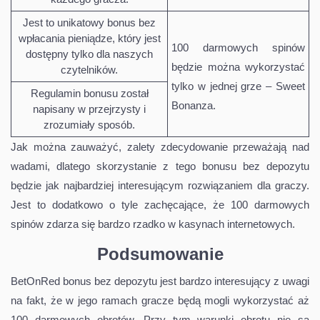
Jest to unikatowy bonus bez
wpłacania pieniądze, który jest
100 darmowych spinów
dostępny tylko dla naszych
będzie można wykorzystać
czytelników.
tylko w jednej grze – Sweet
Regulamin bonusu został
Bonanza.
napisany w przejrzysty i
zrozumiały sposób.
Jak można zauważyć, zalety zdecydowanie przeważają nad
wadami, dlatego skorzystanie z tego bonusu bez depozytu
będzie jak najbardziej interesującym rozwiązaniem dla graczy.
Jest to dodatkowo o tyle zachęcające, że 100 darmowych
spinów zdarza się bardzo rzadko w kasynach internetowych.
Podsumowanie‌
BetOnRed bonus bez depozytu jest bardzo interesujący z uwagi
na fakt, że w jego ramach gracze będą mogli wykorzystać aż
100 darmowych obrotów. Przy tym warunki obrotu nie są