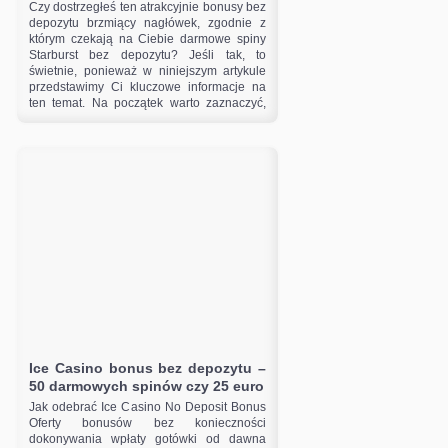
Czy dostrzegłeś ten atrakcyjnie bonusy bez
depozytu brzmiący nagłówek, zgodnie z
którym czekają na Ciebie darmowe spiny
Starburst bez depozytu? Jeśli tak, to
świetnie, ponieważ w niniejszym artykule
przedstawimy Ci kluczowe informacje na
ten temat. Na początek warto zaznaczyć,
że…
Ice Casino bonus bez depozytu –
50 darmowych spinów czy 25 euro
Jak odebrać Ice Casino No Deposit Bonus
Oferty bonusów bez konieczności
dokonywania wpłaty gotówki od dawna