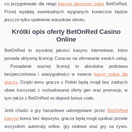
co przygotowało dla niego
kasyno darmowe spiny
BetOnRed.
Przed wypłatą ewentualnych wygranych konieczne będzie
jeszcze tylko spełnienie warunków obrotu.
Krótki opis oferty BetOnRed Casino
Online
BetOnRed to wysokiej jakości kasyno internetowe, które
posiada aktywną licencję Curacao na oferowanie swoich usług.
Posiadanie ważnej licencji to absolutna podstawa
bezpieczeństwa i wiarygodności w świecie
kasyn online dla
graczy.
Dzięki temu gracze z Polski będą mogli bez żadnych
obaw korzystać z rozbudowanej oferty gier oraz promocje, w
tym także z BetOnRed no deposit bonus code.
Jeśli chodzi o gry hazardowe udostępniane przez
BetOnRed
kasyno
bonus bez depozytu, gracze będą mogli spotkać przede
wszystkim automaty online, gry stołowe oraz gry na żywo.