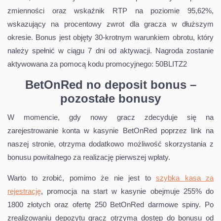
zmienności oraz wskaźnik RTP na poziomie 95,62%,
wskazujący na procentowy zwrot dla gracza w dłuższym
okresie. Bonus jest objęty 30-krotnym warunkiem obrotu, który
należy spełnić w ciągu 7 dni od aktywacji. Nagroda zostanie
aktywowana za pomocą kodu promocyjnego: 50BLITZ2
BetOnRed no deposit bonus –
pozostałe bonusy
W momencie, gdy nowy gracz zdecyduje się na
zarejestrowanie konta w kasynie BetOnRed poprzez link na
naszej stronie, otrzyma dodatkowo możliwość skorzystania z
bonusu powitalnego za realizację pierwszej wpłaty.
Warto to zrobić, pomimo że nie jest to
szybka kasa za
rejestrację
, promocja na start w kasynie obejmuje 255% do
1800 złotych oraz ofertę 250 BetOnRed darmowe spiny. Po
zrealizowaniu depozytu gracz otrzyma dostęp do bonusu od