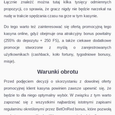
Łącznie znaleźć można tutaj kilka tysięcy odmiennych
propozycji, co sprawia, że gracz nigdy nie będzie narzekał na
nudę w trakcie spędzania czasu na grze w tym kasynie.
Do tego warto też zainteresować się ofertą promocyjną tego
kasyna online, gdyż obejmuje ona atrakcyjny bonus powitalny
(255% do depozytu + 250 FS), a także ciekawe dodatkowe
promocje stworzone z myślą o zarejestrowanych
użytkownikach (cashback, koło fortuny, tygodniowe bonusy,
misje).
Warunki obrotu
Przed podjęciem decyzji o skorzystaniu z dowolnej oferty
promocyjnej klient kasyna powinien zawsze upewnić się, że
będzie to dla niego optymalny wybór. W związku z tym warto
zapoznać się z wszystkimi najbardziej istotnymi zapisami
regulaminu określonymi przez BetOnRed bonus, które pozwolą