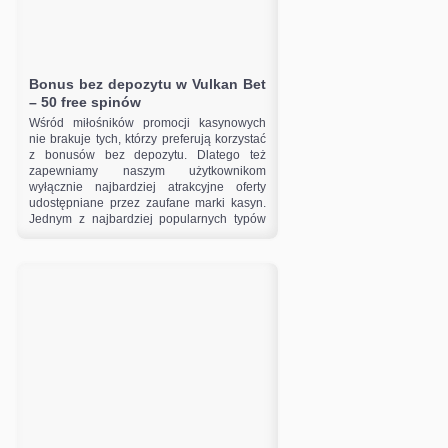
Bonus bez depozytu w Vulkan Bet
– 50 free spinów
Wśród miłośników promocji kasynowych
nie brakuje tych, którzy preferują korzystać
z bonusów bez depozytu. Dlatego też
zapewniamy naszym użytkownikom
wyłącznie najbardziej atrakcyjne oferty
udostępniane przez zaufane marki kasyn.
Jednym z najbardziej popularnych typów
promocji, dedykowanych polskim graczom,
są bonusy bez…