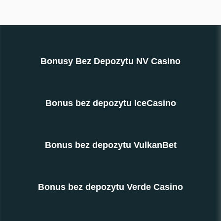
Bonusy Bez Depozytu NV Casino
Bonus bez depozytu IceCasino
Bonus bez depozytu VulkanBet
Bonus bez depozytu Verde Casino