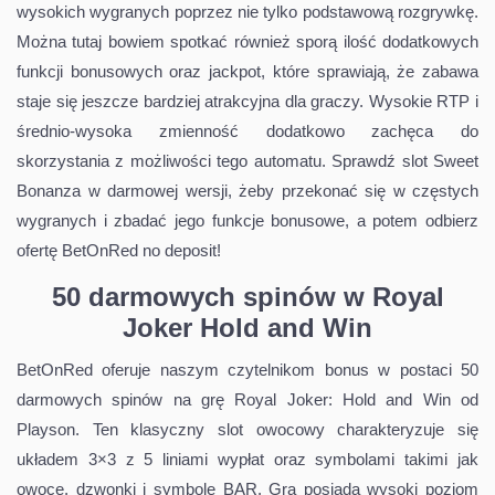
wysokich wygranych poprzez nie tylko podstawową rozgrywkę.
Można tutaj bowiem spotkać również sporą ilość dodatkowych
funkcji bonusowych oraz jackpot, które sprawiają, że zabawa
staje się jeszcze bardziej atrakcyjna dla graczy. Wysokie RTP i
średnio-wysoka zmienność dodatkowo zachęca do
skorzystania z możliwości tego automatu. Sprawdź slot Sweet
Bonanza w darmowej wersji, żeby przekonać się w częstych
wygranych i zbadać jego funkcje bonusowe, a potem odbierz
ofertę BetOnRed no deposit!
50 darmowych spinów w Royal
Joker Hold and Win
BetOnRed oferuje naszym czytelnikom bonus w postaci 50
darmowych spinów na grę Royal Joker: Hold and Win od
Playson. Ten klasyczny slot owocowy charakteryzuje się
układem 3×3 z 5 liniami wypłat oraz symbolami takimi jak
owoce, dzwonki i symbole BAR. Gra posiada wysoki poziom