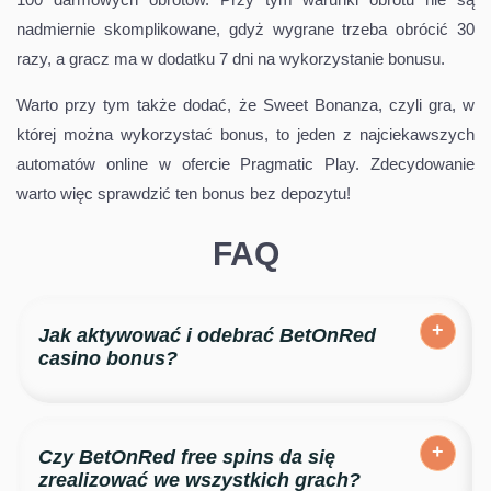
nadmiernie skomplikowane, gdyż wygrane trzeba obrócić 30
razy, a gracz ma w dodatku 7 dni na wykorzystanie bonusu.
Warto przy tym także dodać, że Sweet Bonanza, czyli gra, w
której można wykorzystać bonus, to jeden z najciekawszych
automatów online w ofercie Pragmatic Play. Zdecydowanie
warto więc sprawdzić ten bonus bez depozytu!
FAQ
Jak aktywować i odebrać BetOnRed
casino bonus?
W tym celu trzeba skorzystać z linku aktywacyjnego na
naszej stronie, aby przejść do serwisu BetOnRed.
Czy BetOnRed free spins da się
Następnie będzie trzeba założyć konto oraz podać
zrealizować we wszystkich grach?