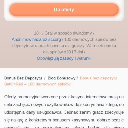
Do oferty
18+ / Graj w sposób świadomy /
Anonimowihazardzisci.org
/ 100 darmowych spinów bez
depozytu w ramach bonusu dla graczy. Warunek obrotu
dla spinów x30 i 7 dni /
Obowiązują zasady i warunki
Bonus Bez Depozytu
/
Blog Bonusowy
/
Bonus bez depozytu
BetOnRed – 100 darmowych spinów!
Oferty promocyjne tworzone przez kasyna internetowe mają na
celu zachęcić nowych użytkowników do skorzystania z tego, co
udostępnia dany usługodawca. Jednak zanim gracz zdecyduje
się na grę z konkretnym bonusem kasynowym, dobrze będzie
upewnić się, że prezentowana oferta będzie dla niego