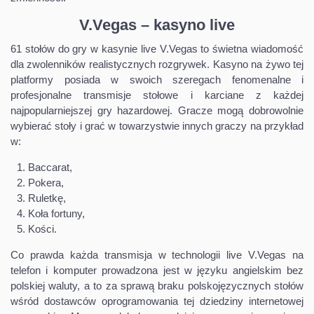
V.Vegas – kasyno live
61 stołów do gry w kasynie live V.Vegas to świetna wiadomość
dla zwolenników realistycznych rozgrywek. Kasyno na żywo tej
platformy posiada w swoich szeregach fenomenalne i
profesjonalne transmisje stołowe i karciane z każdej
najpopularniejszej gry hazardowej. Gracze mogą dobrowolnie
wybierać stoły i grać w towarzystwie innych graczy na przykład
w:
Baccarat,
Pokera,
Ruletkę,
Koła fortuny,
Kości.
Co prawda każda transmisja w technologii live V.Vegas na
telefon i komputer prowadzona jest w języku angielskim bez
polskiej waluty, a to za sprawą braku polskojęzycznych stołów
wśród dostawców oprogramowania tej dziedziny internetowej