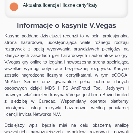
Aktualna licencja i liczne certyfikaty
Informacje o kasynie V.Vegas
Kasyno poddane dzisiejszej recenzji to w pełni profesjonalna
strona hazardowa, udostępniająca wiele różnego rodzaju
rozgrywek z opcją wygrywania prawdziwych pieniędzy na
klasycznych zasadach gier hazardowych i automatów do gry.
V.Vegas gry online to legalna i nowoczesna strona spełniająca
wszelkie wymogi dotyczące bezpiecznej rozgrywki. Kasyno
zostało nagrodzone licznymi certyfikatami, w tym eCOGA,
McAfee Secure oraz gwarantuje pełną ochronę danych
osobowych dzięki MD5 i FS AntiFroud Tool. Jedynym i
prawnym właścicielem kasyna V.Vegas jest firma Brivio Limited
z siedzibą w Curacao. Wspomniany operator platformy
udostępnia usługi rozrywki hazardowej według popularnej
licencji Invicta Networks N.V.
Dzisiejszy wpis będzie miał na celu obszerną analizę
wszystkich najważniejszych aspektów rozgrywki, pozwoli