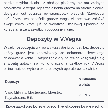
bardzo szybko działa i z obsługą platformy nie ma żadnych
problemów. V.Vegas rejestracja konta gracza na stronie głównej
dostępna jest poprzez pomarańczowy przycisk “Zarejestruj
się”. Przez ten odnośnik gracze mogą ekspresowo założyć
swoje konto, które już po weryfikacji mailowej uprawnia do
korzystania ze wszystkich udogodnień i gier.
Depozyty w V.Vegas
W celu rozpoczęcia gry po wykorzystaniu bonusu bez depozytu
każdy gracz jest zobowiązany do dokonania pierwszego
doładowania konta . Rozpoczęcie gry na realną kasę wiąże się
z wpłatą gotówki na konto gracza, a użytkownicy V.Vegas
online mają do wyboru ekspresowych operatorów takich jak:
Minimalna
Depozyt
wpłata
Visa, MiFinity, Mastercard, Maestro,
20 PLN
Paysafecard, Blik
Pozwolenie na grę i zabezpieczenia