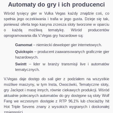
Automaty do gry i ich producenci
Wśród tysięcy gier w Vulka Vegas każdy znajdzie coś, co
spełnia jego oczekiwania i trafia w jego gusta. Dzieje się tak,
ponieważ oferta tego kasyna zrzesza sloty tworzone w oparciu
o każdą możliwą tematykę. Wśród producentów
oprogramowania dla V.Vegas gry hazardowe są:
Gamomat
– niemiecki deweloper gier internetowych.
Quickspin
– producent zaawansowanych graficznie gier
hazardowych.
Swintt
– lider w branży transmisji live i automatów
tematycznych.
V.Vegas daje dostęp do sali gier z podziałem na wszystkie
możliwe maszyny, w tym Insta, Owocówki, Tematyczne sloty,
gry Jackpot i masę innych, równie ciekawych produkcji. Wśród
aktualnie polecanych automatów do gry dostępne są sloty Wolf
Fang we wczesnym dostępie z RTP 96,1% lub chociażby hit
Hot Triple Sevens znany z wysokich wygranych i doskonałej
zmienności.