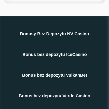
Bonusy Bez Depozytu NV Casino
Bonus bez depozytu IceCasino
Bonus bez depozytu VulkanBet
Bonus bez depozytu Verde Casino