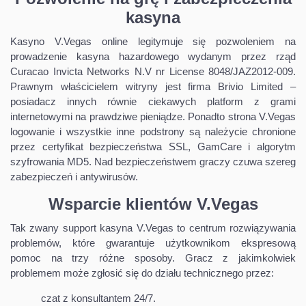
kasyna
Kasyno V.Vegas online legitymuje się pozwoleniem na
prowadzenie kasyna hazardowego wydanym przez rząd
Curacao Invicta Networks N.V nr License 8048/JAZ2012-009.
Prawnym właścicielem witryny jest firma Brivio Limited –
posiadacz innych równie ciekawych platform z grami
internetowymi na prawdziwe pieniądze. Ponadto strona V.Vegas
logowanie i wszystkie inne podstrony są należycie chronione
przez certyfikat bezpieczeństwa SSL, GamCare i algorytm
szyfrowania MD5. Nad bezpieczeństwem graczy czuwa szereg
zabezpieczeń i antywirusów.
Wsparcie klientów V.Vegas
Tak zwany support kasyna V.Vegas to centrum rozwiązywania
problemów, które gwarantuje użytkownikom ekspresową
pomoc na trzy różne sposoby. Gracz z jakimkolwiek
problemem może zgłosić się do działu technicznego przez:
czat z konsultantem 24/7.