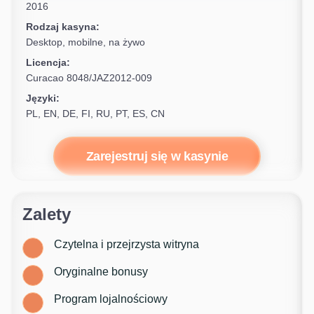
2016
Rodzaj kasyna:
Desktop, mobilne, na żywo
Licencja:
Curacao 8048/JAZ2012-009
Języki:
PL, EN, DE, FI, RU, PT, ES, CN
Zarejestruj się w kasynie
Zalety
Czytelna i przejrzysta witryna
Oryginalne bonusy
Program lojalnościowy