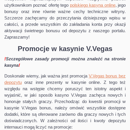
użytkownikom poznać ofertę tego
polskiego kasyna online
, jego
bonusy oraz inne równie ważne cechy techniczne witryny.
Szczerze zachęcamy do przeczytania dzisiejszego wpisu w
całości, a przede wszystkim do zakładania konta przy okazji
aktywacji świetnego bonusu od depozytu z naszego portalu.
Zapraszamy!
Promocje w kasynie V.Vegas
!
Szczegółowe zasady promocji można znaleźć na stronie
kasyna
!
Doskonale wiemy, jak ważna jest promocja
V.Vegas bonus bez
depozytu
oraz inne prezenty w kasynie online. Z tego też
względu na wstępie chcemy poruszyć ten istotny aspekt i
wyjaśnić, w jaki sposób kasyno V.Vegas zachęca nowych i
honoruje stałych graczy. Przechodząc do kwestii promocji w
kasynie V.Vegas bonus, należy omówić wszystkie dostępne
dodatki, które są oferowane zarówno dla graczy nowych i tych
doświadczonych. W zależności od ilości i kwoty depozytu
internauci mogą liczyć na promocje: