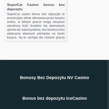
SuperCat Casino bonus bez
depozytu
SuperCat casino bonus bez depozytu to
promocyjna oferta oferowana przez kasyno
online, w którym gracze mogą otrzymać
określoną ilość środków lub darmowych
spinów do wykorzystania, bez konieczności
wpłacania własnych pieniędzy na konto
kasyna. Są to zachęty dla nowych graczy
lub…
Bonusy Bez Depozytu NV Casino
Bonus bez depozytu IceCasino