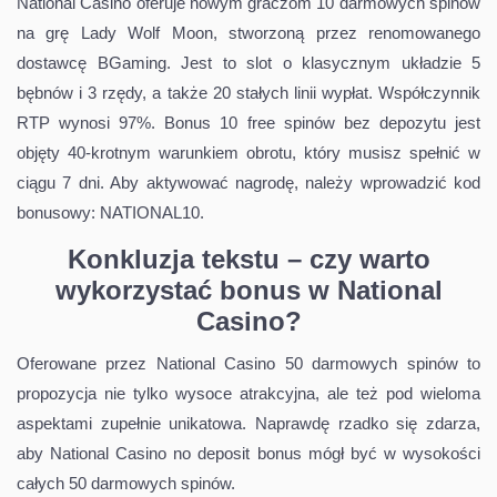
National Casino oferuje nowym graczom 10 darmowych spinów
na grę Lady Wolf Moon, stworzoną przez renomowanego
dostawcę BGaming. Jest to slot o klasycznym układzie 5
bębnów i 3 rzędy, a także 20 stałych linii wypłat. Współczynnik
RTP wynosi 97%. Bonus 10 free spinów bez depozytu jest
objęty 40-krotnym warunkiem obrotu, który musisz spełnić w
ciągu 7 dni. Aby aktywować nagrodę, należy wprowadzić kod
bonusowy: NATIONAL10.
Konkluzja tekstu – czy warto
wykorzystać bonus w National
Casino?
Oferowane przez National Casino 50 darmowych spinów to
propozycja nie tylko wysoce atrakcyjna, ale też pod wieloma
aspektami zupełnie unikatowa. Naprawdę rzadko się zdarza,
aby National Casino no deposit bonus mógł być w wysokości
całych 50 darmowych spinów.