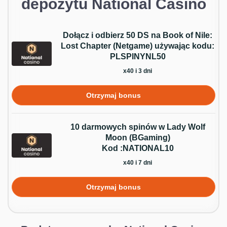
depozytu National Casino
Dołącz i odbierz 50 DS na Book of Nile:
Lost Chapter (Netgame) używając kodu:
PLSPINYNL50
x40 i 3 dni
Otrzymaj bonus
10 darmowych spinów w Lady Wolf
Moon (BGaming)
Kod :NATIONAL10
x40 i 7 dni
Otrzymaj bonus