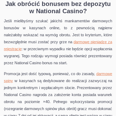
Jak obrócić bonusem bez depozytu
w National Casino?
Jeśli mielibyśmy szukać jakichś mankamentów darmowych
bonusów w kasynach online, to z pewnością najpierw
należałoby wskazać na wymóg obrotu. Jest to kryterium, które
bezwzględnie musi zostać przy grze na
darmowe pieniadze za
rejestracje
: w przeciwnym wypadku nie będzie opcji wypłacenia
wygranej. Tego rodzaju wymogi posiada również prezentowany
przez National Casino bonus na start.
Promocja jest dość typową, ponieważ, co do zasady,
darmowe
spiny
w kasynach są dedykowane do realizacji zazwyczaj na
jednym konkretnym i wypłacalnym slocie. Prezentowany przez
National Casino nagroda za założenie konta posiada warunek
obrotu na poziomie ×40. Pełnego wykorzystania promocji
(rozegranie darmowych spinów plus obrót) gracz musi dokonać
w ciągu 7 dni od jej aktywacji, a sama oferta jest ważna w ciągu