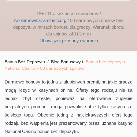
18+ / Graj w sposób świadomy /
Anonimowihazardzisci.org
/ 50 darmowych spinów bez
depozytu w ramach bonusu dla graczy. Warunek obrotu
dla spinów x40 i 3 dni /
Obowiązują zasady i warunki
Bonus Bez Depozytu
/
Blog Bonusowy
/
Bonus bez depozytu
National Casino – 50 darmowych spinów!
Darmowe bonusy to jedna z ulubionych premii, na jakie gracze
mogą liczyć w kasynach online. Oferty tego rodzaju nie są
jednak zbyt częste, ponieważ na oferowanie zupełnie
bezpłatnych promocji mogą pozwolić sobie tylko kasyna ze
ścisłego topu. Obecnie jedną z najciekawszych ofert tego
rodzaju bez wątpienia jest prezentowany przez uznane kasyno
National Casino bonus bez depozytu.