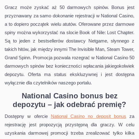
Gracz może zyskać aż 50 darmowych spinów. Bonus jest
przyznawany za samo dokonanie rejestracji w National Casino,
a to dopiero początek wielu atutów. Oferowane przez darmowe
spiny można wykorzystać na slocie Book of Nile: Lost Chapter.
Są to jeden z bestsellerów dostawcy Netgame, słynnego z
takich hitów, jak między innymi The Invisible Man, Steam Tower,
Grand Spinn. Promocja pozwala rozegrać w National Casino 50
darmowych spinów bez konieczności wpłacania jakiegokolwiek
depozytu. Oferta ma status ekskluzywnej i jest dostępna
wyłącznie dla czytelników naszego portalu.
National Casino bonus bez
depozytu – jak odebrać premię?
Dostępny w ofercie
National Casino no deposit bonus
za
rejestrację jest propozycją przystępną dla graczy. W celu
uzyskania darmowej promocji trzeba zrealizować tylko kilka