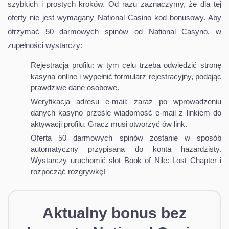
szybkich i prostych kroków. Od razu zaznaczymy, że dla tej
oferty nie jest wymagany National Casino kod bonusowy. Aby
otrzymać 50 darmowych spinów od National Casyno, w
zupełności wystarczy:
Rejestracja profilu: w tym celu trzeba odwiedzić stronę
kasyna online i wypełnić formularz rejestracyjny, podając
prawdziwe dane osobowe.
Weryfikacja adresu e-mail: zaraz po wprowadzeniu
danych kasyno prześle wiadomość e-mail z linkiem do
aktywacji profilu. Gracz musi otworzyć ów link.
Oferta 50 darmowych spinów zostanie w sposób
automatyczny przypisana do konta hazardzisty.
Wystarczy uruchomić slot Book of Nile: Lost Chapter i
rozpocząć rozgrywkę!
Aktualny bonus bez