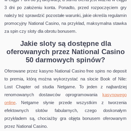
3 dni po założeniu konta. Ponadto, przed rozpoczęciem gry
należy też sprawdzić pozostałe warunki, jakie określa regulamin
promocyjny National Casino, na przykład, maksymalna stawka
za spin czy sloty dla obrotu bonusem.
Jakie sloty są dostępne dla
oferowanych przez National Casino
50 darmowych spinów?
Oferowane przez kasyno National Casino free spins no deposit
to premia, którą można wykorzystać na slocie Book of Nile:
Lost Chapter od studia Netgame. To jeden z najbardziej
renomowanych dostawców oprogramowania
kasynowego
online
. Netgame słynie przede wszystkim z tworzenia
efektownych slotów fabularnych, czego doskonałym
przykładem są, chociażby gra objęta bonusem oferowanym
przez National Casino.