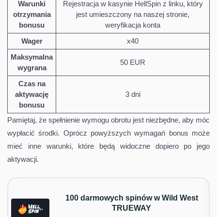
Warunki
Rejestracja w kasynie HellSpin z linku, który
otrzymania
jest umieszczony na naszej stronie,
bonusu
weryfikacja konta
Wager
x40
Maksymalna
50 EUR
wygrana
Czas na
aktywację
3 dni
bonusu
Pamiętaj, że spełnienie wymogu obrotu jest niezbędne, aby móc
wypłacić środki. Oprócz powyższych wymagań bonus może
mieć inne warunki, które będą widoczne dopiero po jego
aktywacji.
100 darmowych spinów w Wild West
TRUEWAY