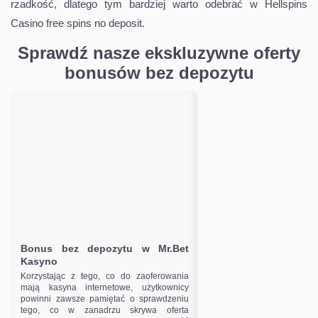
rzadkość, dlatego tym bardziej warto odebrać w Hellspins
Casino free spins no deposit.
Sprawdź nasze ekskluzywne oferty
bonusów bez depozytu
Bonus bez depozytu w Mr.Bet
Kasyno
Korzystając z tego, co do zaoferowania
mają kasyna internetowe, użytkownicy
powinni zawsze pamiętać o sprawdzeniu
tego, co w zanadrzu skrywa oferta