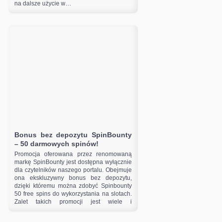
na dalsze użycie w…
Bonus bez depozytu SpinBounty
– 50 darmowych spinów!
Promocja oferowana przez renomowaną
markę SpinBounty jest dostępna wyłącznie
dla czytelników naszego portalu. Obejmuje
ona ekskluzywny bonus bez depozytu,
dzięki któremu można zdobyć Spinbounty
50 free spins do wykorzystania na slotach.
Zalet takich promocji jest wiele i
porozmawiamy o nich…