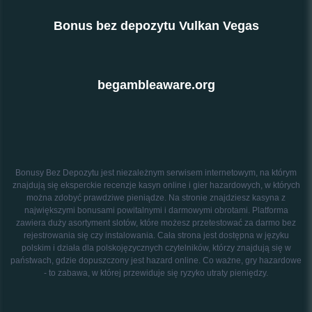
Bonus bez depozytu Vulkan Vegas
begambleaware.org
Bonusy Bez Depozytu jest niezależnym serwisem internetowym, na którym
znajdują się eksperckie recenzje kasyn online i gier hazardowych, w których
można zdobyć prawdziwe pieniądze. Na stronie znajdziesz kasyna z
największymi bonusami powitalnymi i darmowymi obrotami. Platforma
zawiera duży asortyment slotów, które możesz przetestować za darmo bez
rejestrowania się czy instalowania. Cała strona jest dostępna w języku
polskim i działa dla polskojęzycznych czytelników, którzy znajdują się w
państwach, gdzie dopuszczony jest hazard online. Co ważne, gry hazardowe
- to zabawa, w której przewiduje się ryzyko utraty pieniędzy.