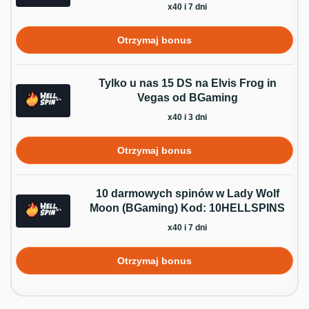
x40 i 7 dni
Otrzymaj bonus
Tylko u nas 15 DS na Elvis Frog in
Vegas od BGaming
x40 i 3 dni
Otrzymaj bonus
10 darmowych spinów w Lady Wolf
Moon (BGaming) Kod: 10HELLSPINS
x40 i 7 dni
Otrzymaj bonus