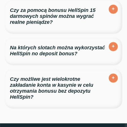
wygranej.
Czy za pomocą bonusu HellSpin 15
darmowych spinów można wygrać
realne pieniądze?
Tak, z tego bonusu można wygrać prawdziwe środki,
które po spełnieniu wymagań mogą być wypłacone.
Na których slotach można wykorzystać
HellSpin no deposit bonus?
Bonus można wykorzystać wyłącznie na automacie Elvis
Frog in Vegas.
Czy możliwe jest wielokrotne
zakładanie konta w kasynie w celu
otrzymania bonusu bez depozytu
HellSpin?
Nie, kasyno dopuszcza utworzenie tylko jednego konta
na osobę, aby skorzystać z oferty bonusu bez depozytu.