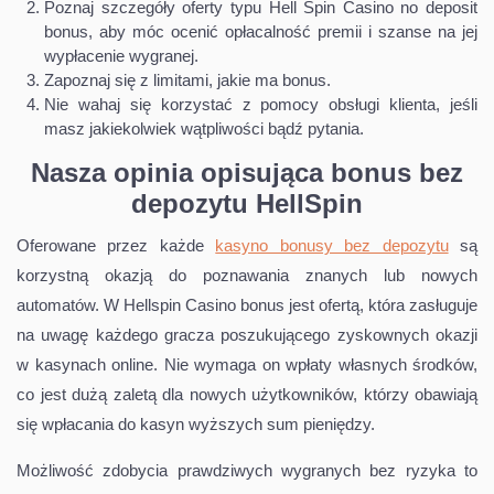
Poznaj szczegóły oferty typu Hell Spin Casino no deposit
bonus, aby móc ocenić opłacalność premii i szanse na jej
wypłacenie wygranej.
Zapoznaj się z limitami, jakie ma bonus.
Nie wahaj się korzystać z pomocy obsługi klienta, jeśli
masz jakiekolwiek wątpliwości bądź pytania.
Nasza opinia opisująca bonus bez
depozytu HellSpin
Oferowane przez każde
kasyno bonusy bez depozytu
są
korzystną okazją do poznawania znanych lub nowych
automatów. W Hellspin Casino bonus jest ofertą, która zasługuje
na uwagę każdego gracza poszukującego zyskownych okazji
w kasynach online. Nie wymaga on wpłaty własnych środków,
co jest dużą zaletą dla nowych użytkowników, którzy obawiają
się wpłacania do kasyn wyższych sum pieniędzy.
Możliwość zdobycia prawdziwych wygranych bez ryzyka to