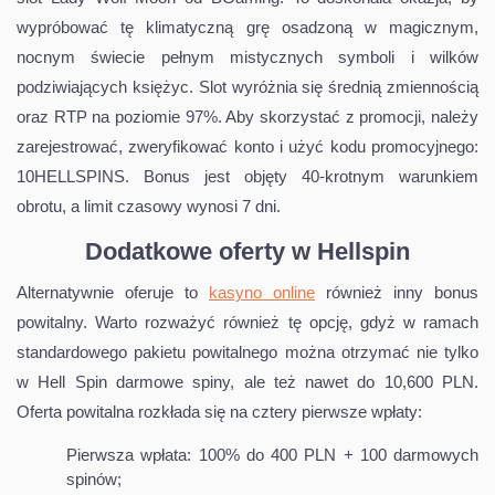
wypróbować tę klimatyczną grę osadzoną w magicznym,
nocnym świecie pełnym mistycznych symboli i wilków
podziwiających księżyc. Slot wyróżnia się średnią zmiennością
oraz RTP na poziomie 97%. Aby skorzystać z promocji, należy
zarejestrować, zweryfikować konto i użyć kodu promocyjnego:
10HELLSPINS. Bonus jest objęty 40-krotnym warunkiem
obrotu, a limit czasowy wynosi 7 dni.
Dodatkowe oferty w Hellspin
Alternatywnie oferuje to
kasyno online
również inny bonus
powitalny. Warto rozważyć również tę opcję, gdyż w ramach
standardowego pakietu powitalnego można otrzymać nie tylko
w Hell Spin darmowe spiny, ale też nawet do 10,600 PLN.
Oferta powitalna rozkłada się na cztery pierwsze wpłaty:
Pierwsza wpłata: 100% do 400 PLN + 100 darmowych
spinów;