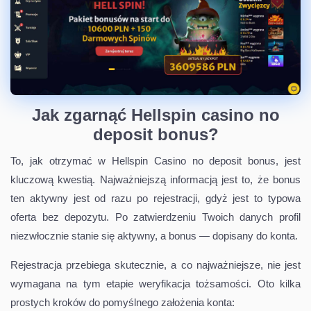
Jak zgarnąć Hellspin casino no
deposit bonus?
To, jak otrzymać w Hellspin Casino no deposit bonus, jest
kluczową kwestią. Najważniejszą informacją jest to, że bonus
ten aktywny jest od razu po rejestracji, gdyż jest to typowa
oferta bez depozytu. Po zatwierdzeniu Twoich danych profil
niezwłocznie stanie się aktywny, a bonus — dopisany do konta.
Rejestracja przebiega skutecznie, a co najważniejsze, nie jest
wymagana na tym etapie weryfikacja tożsamości. Oto kilka
prostych kroków do pomyślnego założenia konta: