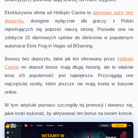
Ekskluzywna oferta od Hellspin Casino to
darmowe spiny bez
depozytu
, dostępne wyłącznie dla graczy z Polski
rejestrujących się poprzez naszą stronę. Pozwala ona na
zdobycie 15 darmowych spinów do obrócenia w popularnym
automacie Elvis Frog in Vegas od BGaming.
Bonusy bez depozytu, takie jak ten oferowany przez
Hellspin
Casino
no deposit bonus mają długą historię, ale to właśnie
teraz ich popularność jest największa. Przyciągają one
najczęściej osoby, które jeszcze nie mają konta w kasynie
online.
W tym artykule poznasz szczegóły tej promocji i dowiesz się,
jakie kroki wykonać, by aktywować ten bonus na swoim koncie.