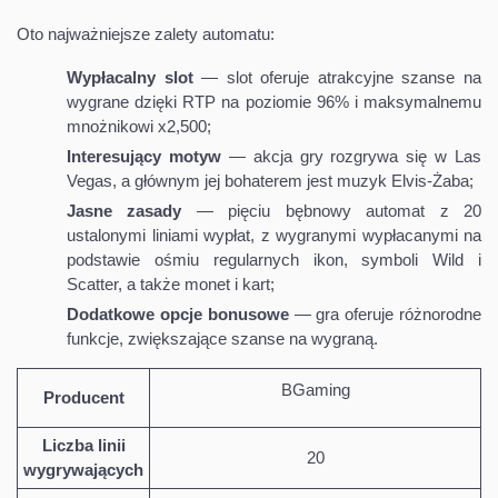
Oto najważniejsze zalety automatu:
Wypłacalny slot
— slot oferuje atrakcyjne szanse na
wygrane dzięki RTP na poziomie 96% i maksymalnemu
mnożnikowi x2,500;
Interesujący motyw
— akcja gry rozgrywa się w Las
Vegas, a głównym jej bohaterem jest muzyk Elvis-Żaba;
Jasne zasady
— pięciu bębnowy automat z 20
ustalonymi liniami wypłat, z wygranymi wypłacanymi na
podstawie ośmiu regularnych ikon, symboli Wild i
Scatter, a także monet i kart;
Dodatkowe opcje bonusowe
— gra oferuje różnorodne
funkcje, zwiększające szanse na wygraną.
BGaming
Producent
Liczba linii
20
wygrywających