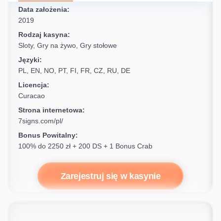
Data założenia:
2019
Rodzaj kasyna:
Sloty, Gry na żywo, Gry stołowe
Języki:
PL, EN, NO, PT, FI, FR, CZ, RU, DE
Licencja:
Curacao
Strona internetowa:
7signs.com/pl/
Bonus Powitalny:
100% do 2250 zł + 200 DS + 1 Bonus Crab
Zarejestruj się w kasynie