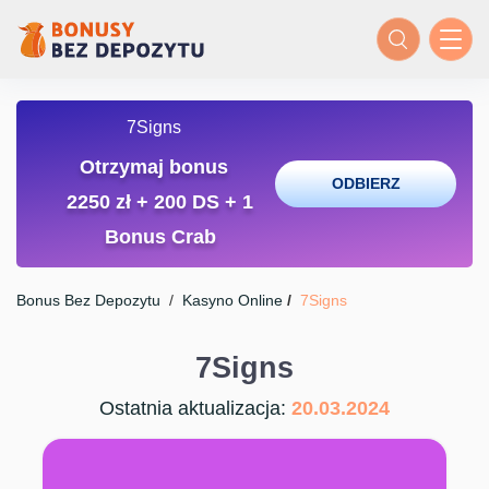
7Signs
Otrzymaj bonus
ODBIERZ
2250 zł + 200 DS + 1
Bonus Crab
Bonus Bez Depozytu
/
Kasyno Online
/
7Signs
7Signs
Ostatnia aktualizacja:
20.03.2024