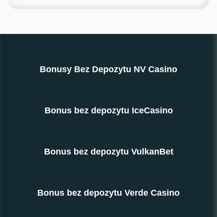
Bonusy Bez Depozytu NV Casino
Bonus bez depozytu IceCasino
Bonus bez depozytu VulkanBet
Bonus bez depozytu Verde Casino