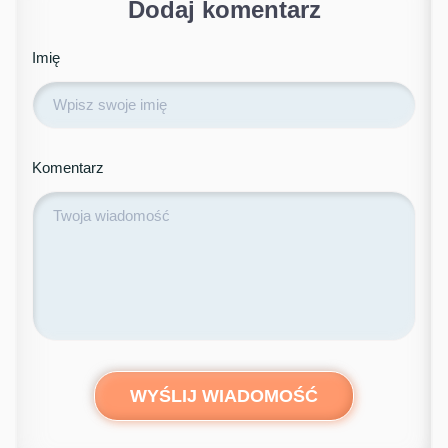
Dodaj komentarz
Imię
Komentarz
WYŚLIJ WIADOMOŚĆ