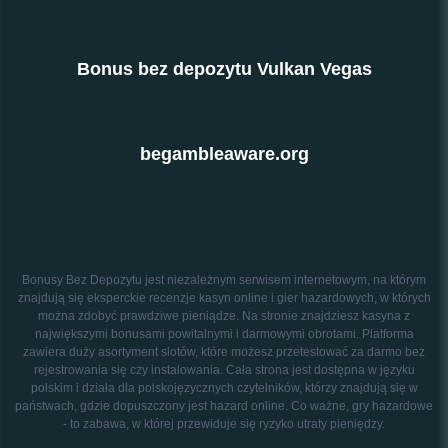
Bonus bez depozytu Vulkan Vegas
begambleaware.org
Bonusy Bez Depozytu jest niezależnym serwisem internetowym, na którym
znajdują się eksperckie recenzje kasyn online i gier hazardowych, w których
można zdobyć prawdziwe pieniądze. Na stronie znajdziesz kasyna z
największymi bonusami powitalnymi i darmowymi obrotami. Platforma
zawiera duży asortyment slotów, które możesz przetestować za darmo bez
rejestrowania się czy instalowania. Cała strona jest dostępna w języku
polskim i działa dla polskojęzycznych czytelników, którzy znajdują się w
państwach, gdzie dopuszczony jest hazard online. Co ważne, gry hazardowe
- to zabawa, w której przewiduje się ryzyko utraty pieniędzy.