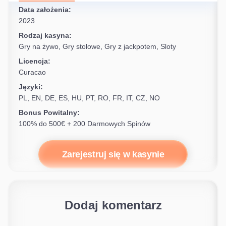
Data założenia:
2023
Rodzaj kasyna:
Gry na żywo, Gry stołowe, Gry z jackpotem, Sloty
Licencja:
Curacao
Języki:
PL, EN, DE, ES, HU, PT, RO, FR, IT, CZ, NO
Bonus Powitalny:
100% do 500€ + 200 Darmowych Spinów
Zarejestruj się w kasynie
Dodaj komentarz