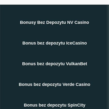
Bonusy Bez Depozytu NV Casino
Bonus bez depozytu IceCasino
Bonus bez depozytu VulkanBet
Bonus bez depozytu Verde Casino
Bonus bez depozytu SpinCity