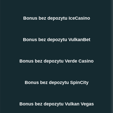
Bonus bez depozytu IceCasino
Bonus bez depozytu VulkanBet
Bonus bez depozytu Verde Casino
Bonus bez depozytu SpinCity
Bonus bez depozytu Vulkan Vegas