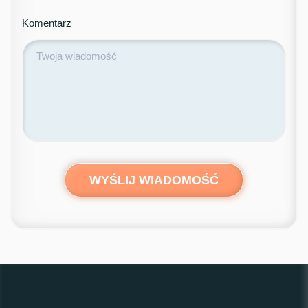
Komentarz
WYŚLIJ WIADOMOŚĆ