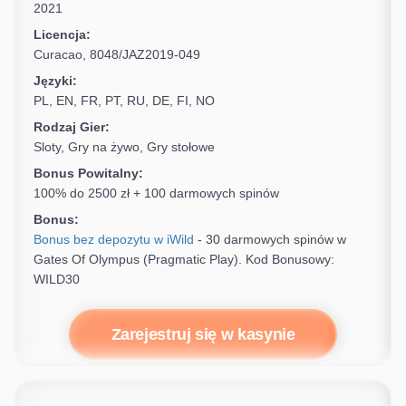
2021
Licencja:
Curacao, 8048/JAZ2019-049
Języki:
PL, EN, FR, PT, RU, DE, FI, NO
Rodzaj Gier:
Sloty, Gry na żywo, Gry stołowe
Bonus Powitalny:
100% do 2500 zł + 100 darmowych spinów
Bonus:
Bonus bez depozytu w iWild
- 30 darmowych spinów w
Gates Of Olympus (Pragmatic Play). Kod Bonusowy:
WILD30
Zarejestruj się w kasynie