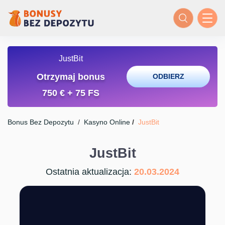
JustBit
Otrzymaj bonus
ODBIERZ
750 € + 75 FS
Bonus Bez Depozytu
/
Kasyno Online
/
JustBit
JustBit
Ostatnia aktualizacja:
20.03.2024