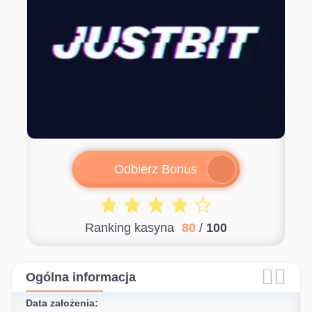
Odbierz Bonus
Ranking kasyna
80
/
100


Ogólna informacja
Data założenia: