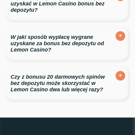
klikniesz przycisk “Odbierz bonus” na naszej stronie i
uzyskać w Lemon Casino bonus bez
zostaniesz zweryfikowany jako nasz czytelnik.
depozytu?
Tak, jest to bonus przyznawany za rejestrację konta na
określonych warunkach. Musisz zarejestrować się z
W jaki sposób wypłacę wygrane
naszego linku, a dodatkowo dokonać weryfikacji
uzyskane za bonus bez depozytu od
tożsamości. Wówczas na twoim koncie pojawi się bonus.
Lemon Casino?
Musisz spełnić żądania obrotu. Konieczne będzie
obrócenie 50-krotnością wygranej sumy. Po wszystkim
Czy z bonusu 20 darmowych spinów
możesz wybrać jedną z dostępnych metod. Środki trafią
bez depozytu może skorzystać w
do Ciebie w ciągu max. 24 godzin.
Lemon Casino dwa lub więcej razy?
Niestety możesz skorzystać z niego tylko jeden raz.
Lemon Casino oferuje jednak sporo promocji dla
zarejestrowanych użytkowników.