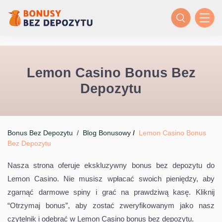
Lemon Casino Bonus Bez
Depozytu
Bonus Bez Depozytu
/
Blog Bonusowy
/
Lemon Casino Bonus
Bez Depozytu
Nasza strona oferuje ekskluzywny bonus bez depozytu do
Lemon Casino. Nie musisz wpłacać swoich pieniędzy, aby
zgarnąć darmowe spiny i grać na prawdziwą kasę. Kliknij
“Otrzymaj bonus”, aby zostać zweryfikowanym jako nasz
czytelnik i odebrać w Lemon Casino bonus bez depozytu.