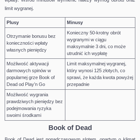
limit wygranej.
Plusy
Minusy
Konieczny 50-krotny obrót
Otrzymanie bonusu bez
wygranymi w ciągu
konieczności wpłaty
maksymalnie 3 dni, co może
własnych pieniędzy
utrudnić ich wypłatę
Możliwość aktywacji
Limit maksymalnej wygranej,
darmowych spinów w
który wynosi 125 złotych, co
popularnej grze Book of
sprawi, że każda kwota powyżej
Dead od Play’n Go
przepadnie
Możliwość wygrania
prawdziwych pieniędzy bez
podejmowania ryzyka
swoimi środkami
Book of Dead
Book of Dead jest ponadczasowym slotem, opartym o klimat