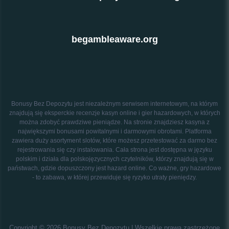
begambleaware.org
Bonusy Bez Depozytu jest niezależnym serwisem internetowym, na którym
znajdują się eksperckie recenzje kasyn online i gier hazardowych, w których
można zdobyć prawdziwe pieniądze. Na stronie znajdziesz kasyna z
największymi bonusami powitalnymi i darmowymi obrotami. Platforma
zawiera duży asortyment slotów, które możesz przetestować za darmo bez
rejestrowania się czy instalowania. Cała strona jest dostępna w języku
polskim i działa dla polskojęzycznych czytelników, którzy znajdują się w
państwach, gdzie dopuszczony jest hazard online. Co ważne, gry hazardowe
- to zabawa, w której przewiduje się ryzyko utraty pieniędzy.
Copyright © 2026 Bonusy Bez Depozytu | Wszelkie prawa zastrzeżone