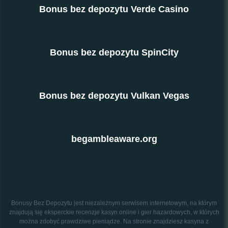
Bonus bez depozytu Verde Casino
Bonus bez depozytu SpinCity
Bonus bez depozytu Vulkan Vegas
begambleaware.org
Bonusy Bez Depozytu jest niezależnym serwisem internetowym, na którym
znajdują się eksperckie recenzje kasyn online i gier hazardowych, w których
można zdobyć prawdziwe pieniądze. Na stronie znajdziesz kasyna z