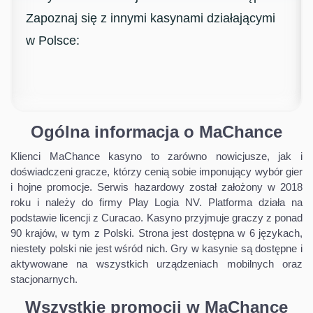
Zapoznaj się z innymi kasynami działającymi
w Polsce:
Ogólna informacja o MaChance
Klienci MaChance kasyno to zarówno nowicjusze, jak i
doświadczeni gracze, którzy cenią sobie imponujący wybór gier
i hojne promocje. Serwis hazardowy został założony w 2018
roku i należy do firmy Play Logia NV. Platforma działa na
podstawie licencji z Curacao. Kasyno przyjmuje graczy z ponad
90 krajów, w tym z Polski. Strona jest dostępna w 6 językach,
niestety polski nie jest wśród nich. Gry w kasynie są dostępne i
aktywowane na wszystkich urządzeniach mobilnych oraz
stacjonarnych.
Wszystkie promocji w MaChance