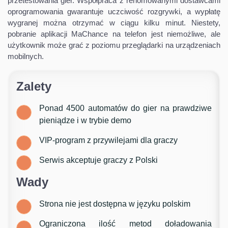
przetestowania gier. Współpraca z renomowanymi dostawcami
oprogramowania gwarantuje uczciwość rozgrywki, a wypłatę
wygranej można otrzymać w ciągu kilku minut. Niestety,
pobranie aplikacji MaChance na telefon jest niemożliwe, ale
użytkownik może grać z poziomu przeglądarki na urządzeniach
mobilnych.
Zalety
Ponad 4500 automatów do gier na prawdziwe
pieniądze i w trybie demo
VIP-program z przywilejami dla graczy
Serwis akceptuje graczy z Polski
Wady
Strona nie jest dostępna w języku polskim
Ograniczona ilość metod doładowania