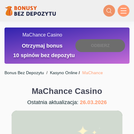
MaChance Casino
Otrzymaj bonus
ODBIERZ
10 spinów bez depozytu
Bonus Bez Depozytu
/
Kasyno Online
/
MaChance
MaChance Casino
Ostatnia aktualizacja:
26.03.2026