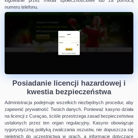
logowanie przez media społecznościowe lub za pomocą
numeru telefonu.
Posiadanie licencji hazardowej i
kwestia bezpieczeństwa
Administracja podejmuje wszelkich niezbędnych procedur, aby
zapewnić prywatność Twoich danych. Ponieważ kasyno działa
na licencji z Curaçao, ściśle przestrzega zasad bezpieczeństwa
ustalonych przez ten organ regulacyjny. Kasyno obowiązuje
rygorystyczną polityką zwalczania oszustw, nie dopuszcza się
nieletnich do uczestnictwa w grach, a informacje dotyczące