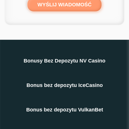
WYŚLIJ WIADOMOŚĆ
Bonusy Bez Depozytu NV Casino
Bonus bez depozytu IceCasino
Bonus bez depozytu VulkanBet