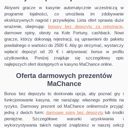
Aktywni gracze w kasynie automatycznie uczestniczą w
programie lojalności, co umożliwia im zdobywanie
ekskluzywnych nagród i przywilejów. Lista ofert sprawia duże
wrażenie, obejmując
bonusy bez depozytu za rejestrację
,
darmowe spiny, obroty na Kole Fortuny, cashback. Nowi
gracze, którzy dokonają rejestracji, są uprawnieni do pakietu
powitalnego o wartości do 2500 €. Aby go otrzymać, wystarczy
wpłacić depozyt od 20 € i aktywować bonus w profilu
użytkownika. Poniżej znajduje się szczegółowy opis
najlepszych ofert dostępnych w kasyno MaChance online.
Oferta darmowych prezentów
MaChance
Bonus bez depozytu to doskonała opcja, aby poznać gry i
funkcjonowanie kasyna, nie narażając własnego portfela na
ryzyko. Darmowy prezent od MaChance onlinemoże przyjąć
jedną z dwóch form:
darmowe spiny bez depozytu
lub środki
pieniężne. Szczegółowe warunki uzyskiwania i
wykorzystywania takich nagród znajdziesz w naszej sekcji