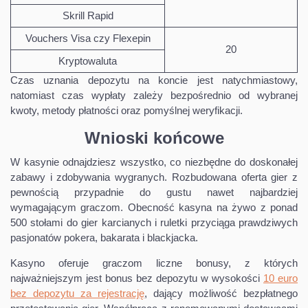
Skrill Rapid
Vouchers Visa czy Flexepin
20
Kryptowaluta
Czas uznania depozytu na koncie jest natychmiastowy,
natomiast czas wypłaty zależy bezpośrednio od wybranej
kwoty, metody płatności oraz pomyślnej weryfikacji.
Wnioski końcowe
W kasynie odnajdziesz wszystko, co niezbędne do doskonałej
zabawy i zdobywania wygranych. Rozbudowana oferta gier z
pewnością przypadnie do gustu nawet najbardziej
wymagającym graczom. Obecność kasyna na żywo z ponad
500 stołami do gier karcianych i ruletki przyciąga prawdziwych
pasjonatów pokera, bakarata i blackjacka.
Kasyno oferuje graczom liczne bonusy, z których
najważniejszym jest bonus bez depozytu w wysokości
10 euro
bez depozytu za rejestrację
, dający możliwość bezpłatnego