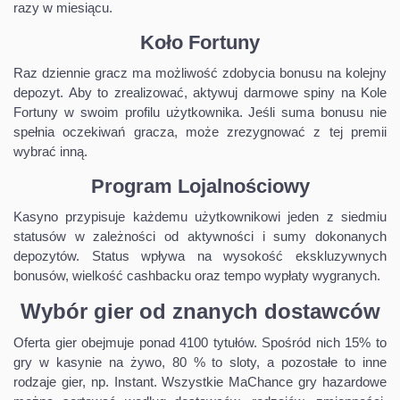
razy w miesiącu.
Koło Fortuny
Raz dziennie gracz ma możliwość zdobycia bonusu na kolejny
depozyt. Aby to zrealizować, aktywuj darmowe spiny na Kole
Fortuny w swoim profilu użytkownika. Jeśli suma bonusu nie
spełnia oczekiwań gracza, może zrezygnować z tej premii
wybrać inną.
Program Lojalnościowy
Kasyno przypisuje każdemu użytkownikowi jeden z siedmiu
statusów w zależności od aktywności i sumy dokonanych
depozytów. Status wpływa na wysokość ekskluzywnych
bonusów, wielkość cashbacku oraz tempo wypłaty wygranych.
Wybór gier od znanych dostawców
Oferta gier obejmuje ponad 4100 tytułów. Spośród nich 15% to
gry w kasynie na żywo, 80 % to sloty, a pozostałe to inne
rodzaje gier, np. Instant. Wszystkie MaChance gry hazardowe