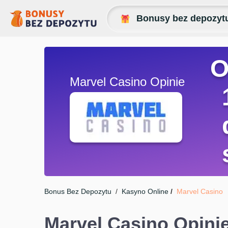
Bonusy bez depozyt
O
Marvel Casino Opinie
Bonus Bez Depozytu
/
Kasyno Online
/
Marvel Casino
Marvel Casino Opini