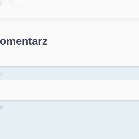
komentarz