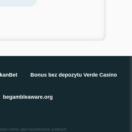
lkanBet
Bonus bez depozytu Verde Casino
begambleaware.org
syn online i gier hazardowych, w których