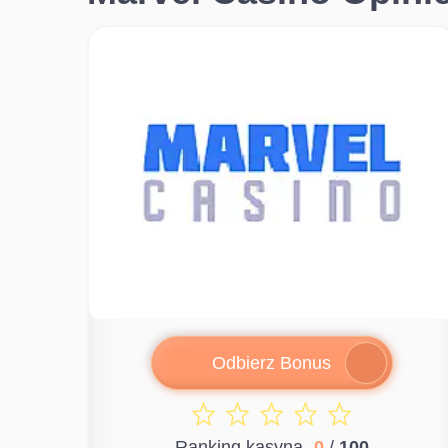
Odbierz Bonus
Ranking kasyna
0
/
100