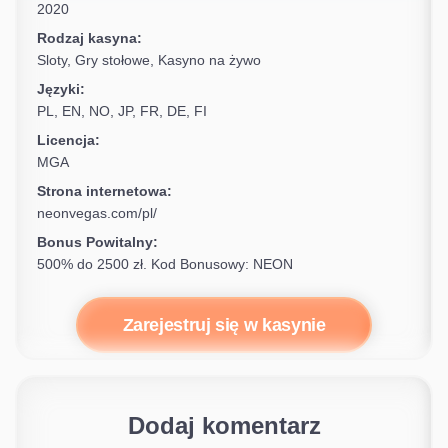
2020
Rodzaj kasyna:
Sloty, Gry stołowe, Kasyno na żywo
Języki:
PL, EN, NO, JP, FR, DE, FI
Licencja:
MGA
Strona internetowa:
neonvegas.com/pl/
Bonus Powitalny:
500% do 2500 zł. Kod Bonusowy: NEON
Zarejestruj się w kasynie
Dodaj komentarz