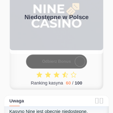
Odbierz Bonus
Ranking kasyna
60
/
100


Uwaga
Kasyno Nine jest obecnie niedostępne.