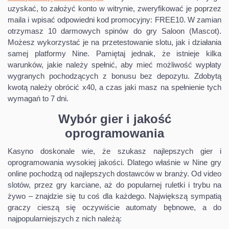
uzyskać, to założyć konto w witrynie, zweryfikować je poprzez
maila i wpisać odpowiedni kod promocyjny: FREE10. W zamian
otrzymasz 10 darmowych spinów do gry Saloon (Mascot).
Możesz wykorzystać je na przetestowanie slotu, jak i działania
samej platformy Nine. Pamiętaj jednak, że istnieje kilka
warunków, jakie należy spełnić, aby mieć możliwość wypłaty
wygranych pochodzących z bonusu bez depozytu. Zdobytą
kwotą należy obrócić x40, a czas jaki masz na spełnienie tych
wymagań to 7 dni.
Wybór gier i jakość
oprogramowania
Kasyno doskonale wie, że szukasz najlepszych gier i
oprogramowania wysokiej jakości. Dlatego właśnie w Nine gry
online pochodzą od najlepszych dostawców w branży. Od video
slotów, przez gry karciane, aż do popularnej ruletki i trybu na
żywo – znajdzie się tu coś dla każdego. Największą sympatią
graczy cieszą się oczywiście automaty bębnowe, a do
najpopularniejszych z nich należą: