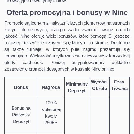
innowacyjne nowe tytuły slotów.
Oferta promocyjna i bonusy w Nine
Promocje są jednym z najważniejszych elementów na stronach
kasyn internetowych, dlatego warto zwrócić uwagę na ich
jakość. Nine oferuje wiele bonusów, które pomogą Ci jeszcze
bardziej cieszyć się czasem spędzonym na stronie. Dostępne
są także turnieje, w których pule nagród prezentują się
imponująco. Większość użytkowników ucieszy się z korzystnej
oferty cashback. Poniżej przygotowaliśmy dokładne
zestawienie promocji dostępnych w kasynie Nine online:
Wymóg
Czas
Minimalny
Bonus
Nagroda
Obrotu
Trwania
Depozyt
100%
Bonus na
wpłaconej
Pierwszy
kwoty
Depozyt
250FS