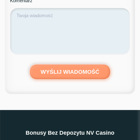
Komentarz
WYŚLIJ WIADOMOŚĆ
Bonusy Bez Depozytu NV Casino