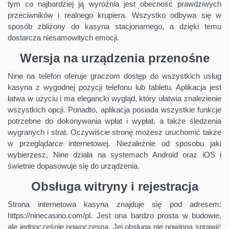
tym co najbardziej ją wyróżnia jest obecność prawdziwych
przeciwników i realnego krupiera. Wszystko odbywa się w
sposób zbliżony do kasyna stacjonarnego, a dzięki temu
dostarcza niesamowitych emocji.
Wersja na urządzenia przenośne
Nine na telefon oferuje graczom dostęp do wszystkich usług
kasyna z wygodnej pozycji telefonu lub tabletu. Aplikacja jest
łatwa w użyciu i ma elegancki wygląd, który ułatwia znalezienie
wszystkich opcji. Ponadto, aplikacja posiada wszystkie funkcje
potrzebne do dokonywania wpłat i wypłat, a także śledzenia
wygranych i strat. Oczywiście stronę możesz uruchomić także
w przeglądarce internetowej. Niezależnie od sposobu jaki
wybierzesz, Nine działa na systemach Android oraz iOS i
świetnie dopasowuje się do urządzenia.
Obsługa witryny i rejestracja
Strona internetowa kasyna znajduje się pod adresem:
https://ninecasino.com/pl. Jest ona bardzo prosta w budowie,
ale jednocześnie nowoczesna. Jej obsługa nie powinna sprawić