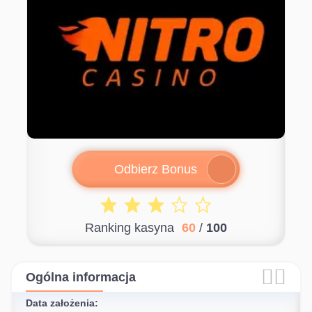
Odbierz Bonus
Ranking kasyna
60
/
100


Ogólna informacja
Data założenia: