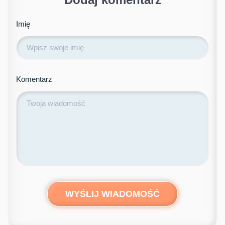
Imię
Komentarz
WYŚLIJ WIADOMOŚĆ