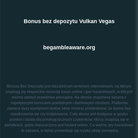
Bonus bez depozytu Vulkan Vegas
begambleaware.org
Bonusy Bez Depozytu jest niezależnym serwisem internetowym, na którym
znajdują się eksperckie recenzje kasyn online i gier hazardowych, w których
można zdobyć prawdziwe pieniądze. Na stronie znajdziesz kasyna z
największymi bonusami powitalnymi i darmowymi obrotami. Platforma
zawiera duży asortyment slotów, które możesz przetestować za darmo bez
rejestrowania się czy instalowania. Cała strona jest dostępna w języku
polskim i działa dla polskojęzycznych czytelników, którzy znajdują się w
państwach, gdzie dopuszczony jest hazard online. Co ważne, gry hazardowe
- to zabawa, w której przewiduje się ryzyko utraty pieniędzy.