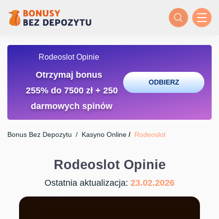
Rodeoslot Opinie
Otrzymaj bonus
ODBIERZ
255% do 7500 zł + 250
darmowych spinów
Bonus Bez Depozytu
/
Kasyno Online
/
Rodeoslot
Rodeoslot Opinie
Ostatnia aktualizacja:
23.02.2026