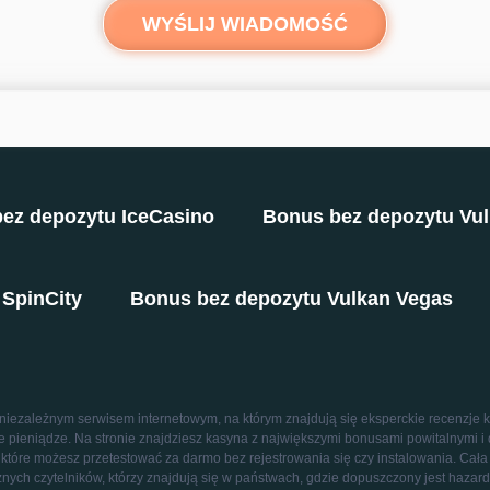
WYŚLIJ WIADOMOŚĆ
ez depozytu IceCasino
Bonus bez depozytu Vu
SpinCity
Bonus bez depozytu Vulkan Vegas
niezależnym serwisem internetowym, na którym znajdują się eksperckie recenzje ka
pieniądze. Na stronie znajdziesz kasyna z największymi bonusami powitalnymi i
 które możesz przetestować za darmo bez rejestrowania się czy instalowania. Cała 
znych czytelników, którzy znajdują się w państwach, gdzie dopuszczony jest hazard