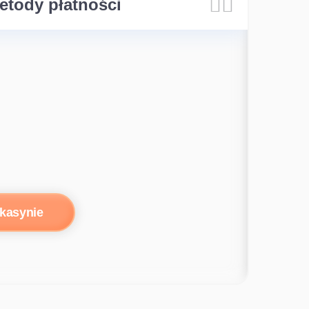


etody płatności
 kasynie