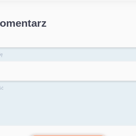
komentarz