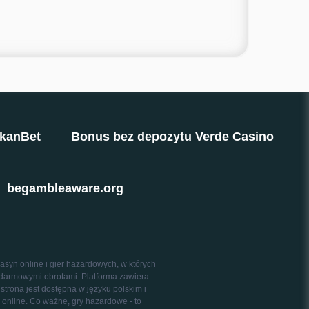
lkanBet
Bonus bez depozytu Verde Casino
begambleaware.org
syn online i gier hazardowych, w których
 darmowymi obrotami. Platforma zawiera
strona jest dostępna w języku polskim i
 online. Co ważne, gry hazardowe - to