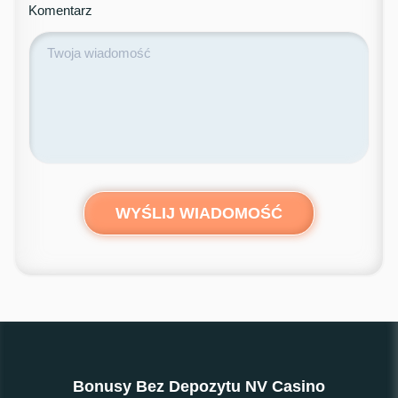
Komentarz
WYŚLIJ WIADOMOŚĆ
Bonusy Bez Depozytu NV Casino