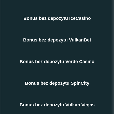
Bonus bez depozytu IceCasino
Bonus bez depozytu VulkanBet
Bonus bez depozytu Verde Casino
Bonus bez depozytu SpinCity
Bonus bez depozytu Vulkan Vegas