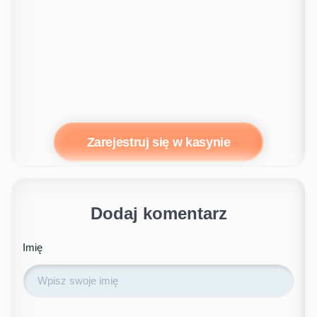
Zarejestruj się w kasynie
Dodaj komentarz
Imię