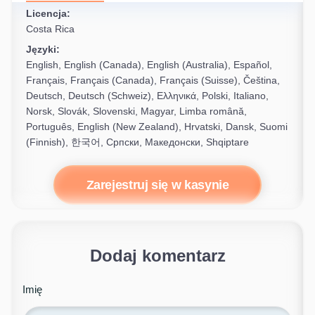
Licencja:
Costa Rica
Języki:
English, English (Canada), English (Australia), Español,
Français, Français (Canada), Français (Suisse), Čeština,
Deutsch, Deutsch (Schweiz), Ελληνικά, Polski, Italiano,
Norsk, Slovák, Slovenski, Magyar, Limba română,
Português, English (New Zealand), Hrvatski, Dansk, Suomi
(Finnish), 한국어, Српски, Македонски, Shqiptare
Zarejestruj się w kasynie
Dodaj komentarz
Imię