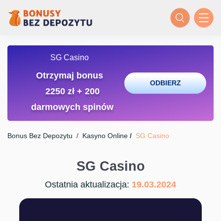
SG Casino
Otrzymaj bonus
ODBIERZ
2250 zł + 200
darmowych spinów
Bonus Bez Depozytu
/
Kasyno Online
/
SG Casino
SG Casino
Ostatnia aktualizacja:
19.03.2024