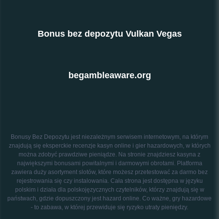
Bonus bez depozytu Vulkan Vegas
begambleaware.org
Bonusy Bez Depozytu jest niezależnym serwisem internetowym, na którym
znajdują się eksperckie recenzje kasyn online i gier hazardowych, w których
można zdobyć prawdziwe pieniądze. Na stronie znajdziesz kasyna z
największymi bonusami powitalnymi i darmowymi obrotami. Platforma
zawiera duży asortyment slotów, które możesz przetestować za darmo bez
rejestrowania się czy instalowania. Cała strona jest dostępna w języku
polskim i działa dla polskojęzycznych czytelników, którzy znajdują się w
państwach, gdzie dopuszczony jest hazard online. Co ważne, gry hazardowe
- to zabawa, w której przewiduje się ryzyko utraty pieniędzy.