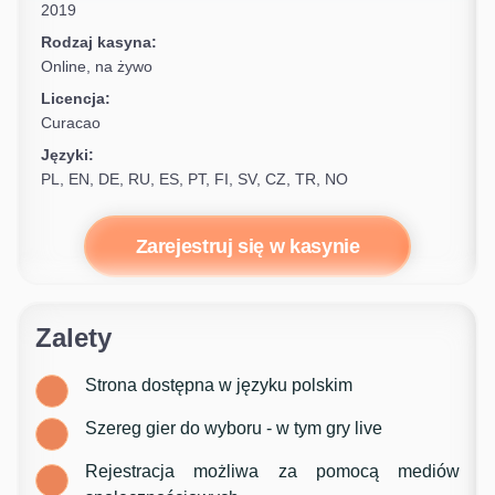
2019
Rodzaj kasyna:
Online, na żywo
Licencja:
Curacao
Języki:
PL, EN, DE, RU, ES, PT, FI, SV, CZ, TR, NO
Zarejestruj się w kasynie
Zalety
Strona dostępna w języku polskim
Szereg gier do wyboru - w tym gry live
Rejestracja możliwa za pomocą mediów