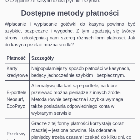
szczególnie że kasyno działa płynnie i szybko.
Dostępne metody płatności
Wpłacanie i wypłacanie gotówki do kasyna powinno być
szybkie, bezpieczne i wygodne. Z tym zgadzają się twórcy
strony i udostępniają nam szereg różnych form płatności. Jak
do kasyna przelać można środki?
Płatność
Szczegóły
Karty
Najpopularniejszy sposób płatności w kasynach,
kredytowe
będący jednocześnie szybkim i bezpiecznym.
Alternatywą dla kart są e-portfele, na które
E-portfele
przelewać można pieniądze z innych źródeł.
Neosurf,
Metoda równie bezpieczna i szybka wymaga
EcoPayz
także posiadania odpowiedniego konta w
wybranym serwisie
Gracze z tej formy płatności korzystają coraz
rzadziej – jest ona powolna. Na odebranie
Przelewy
pieniędzy trzeba czasami czekać do kilku dni, co