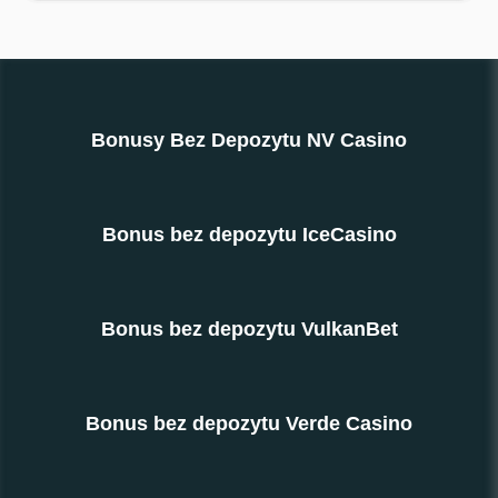
Bonusy Bez Depozytu NV Casino
Bonus bez depozytu IceCasino
Bonus bez depozytu VulkanBet
Bonus bez depozytu Verde Casino