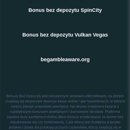
Bonus bez depozytu SpinCity
Bonus bez depozytu Vulkan Vegas
begambleaware.org
Bonusy Bez Depozytu jest niezależnym serwisem internetowym, na którym
znajdują się eksperckie recenzje kasyn online i gier hazardowych, w których
można zdobyć prawdziwe pieniądze. Na stronie znajdziesz kasyna z
największymi bonusami powitalnymi i darmowymi obrotami. Platforma
zawiera duży asortyment slotów, które możesz przetestować za darmo bez
rejestrowania się czy instalowania. Cała strona jest dostępna w języku
polskim i działa dla polskojęzycznych czytelników, którzy znajdują się w