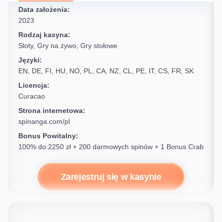
Data założenia:
2023
Rodzaj kasyna:
Sloty, Gry na żywo, Gry stołowe
Języki:
EN, DE, FI, HU, NO, PL, CA, NZ, CL, PE, IT, CS, FR, SK
Licencja:
Curacao
Strona internetowa:
spinanga.com/pl
Bonus Powitalny:
100% do 2250 zł + 200 darmowych spinów + 1 Bonus Crab
Zarejestruj się w kasynie