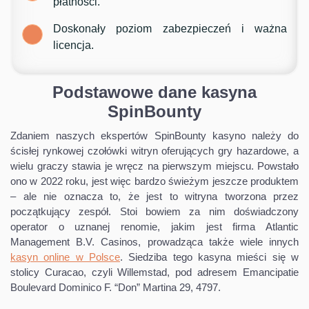
płatności.
Doskonały poziom zabezpieczeń i ważna
licencja.
Podstawowe dane kasyna
SpinBounty
Zdaniem naszych ekspertów SpinBounty kasyno należy do
ścisłej rynkowej czołówki witryn oferujących gry hazardowe, a
wielu graczy stawia je wręcz na pierwszym miejscu. Powstało
ono w 2022 roku, jest więc bardzo świeżym jeszcze produktem
– ale nie oznacza to, że jest to witryna tworzona przez
początkujący zespół. Stoi bowiem za nim doświadczony
operator o uznanej renomie, jakim jest firma Atlantic
Management B.V. Casinos, prowadząca także wiele innych
kasyn online w Polsce
. Siedziba tego kasyna mieści się w
stolicy Curacao, czyli Willemstad, pod adresem Emancipatie
Boulevard Dominico F. “Don” Martina 29, 4797.