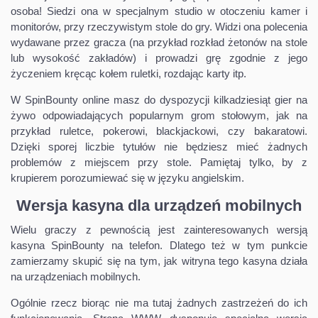
osoba! Siedzi ona w specjalnym studio w otoczeniu kamer i
monitorów, przy rzeczywistym stole do gry. Widzi ona polecenia
wydawane przez gracza (na przykład rozkład żetonów na stole
lub wysokość zakładów) i prowadzi grę zgodnie z jego
życzeniem kręcąc kołem ruletki, rozdając karty itp.
W SpinBounty online masz do dyspozycji kilkadziesiąt gier na
żywo odpowiadających popularnym grom stołowym, jak na
przykład ruletce, pokerowi, blackjackowi, czy bakaratowi.
Dzięki sporej liczbie tytułów nie będziesz mieć żadnych
problemów z miejscem przy stole. Pamiętaj tylko, by z
krupierem porozumiewać się w języku angielskim.
Wersja kasyna dla urządzeń mobilnych
Wielu graczy z pewnością jest zainteresowanych wersją
kasyna SpinBounty na telefon. Dlatego też w tym punkcie
zamierzamy skupić się na tym, jak witryna tego kasyna działa
na urządzeniach mobilnych.
Ogólnie rzecz biorąc nie ma tutaj żadnych zastrzeżeń do ich