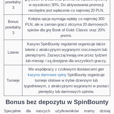
powitalny
w wysokości 30%. Do aktywowania promocji
3
niezbędne jest wpłacenie co najmniej 20 PLN.
Kolejna opcja wymaga wpłaty co najmniej 300
Bonus
PLN, ale w zamian gracz otrzyma 20 darmowych
powitalny
spinów dla grę Book of Gold: Classic oraz 20%
3
premii.
Kasyno SpinBounty regularnie organizuje także
loterie z atrakcyjnymi wygranymi rzeczowymi lub
Loterie
pieniężnymi. Zazwyczaj trwają one przez tydzień
lub miesiąc i są dostępne dla wszystkich graczy.
We współpracy z czołowymi dostawcami gier
kasyno darmowe spiny
SpinBounty organizuje
Turnieje
turnieje slotowe w trybie dziennym lub
tygodniowym, z atrakcyjnymi wygranymi w postaci
pieniędzy lub darmowych spinów.
Bonus bez depozytu w SpinBounty
Specjalnie dla naszych użytkowników mamy dzisiaj