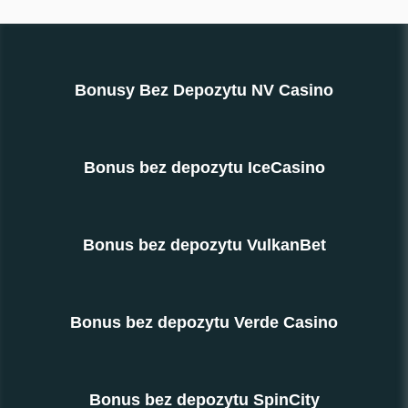
Bonusy Bez Depozytu NV Casino
Bonus bez depozytu IceCasino
Bonus bez depozytu VulkanBet
Bonus bez depozytu Verde Casino
Bonus bez depozytu SpinCity