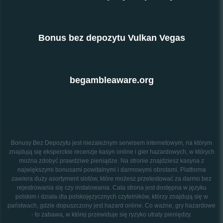
Bonus bez depozytu Vulkan Vegas
begambleaware.org
Bonusy Bez Depozytu jest niezależnym serwisem internetowym, na którym
znajdują się eksperckie recenzje kasyn online i gier hazardowych, w których
można zdobyć prawdziwe pieniądze. Na stronie znajdziesz kasyna z
największymi bonusami powitalnymi i darmowymi obrotami. Platforma
zawiera duży asortyment slotów, które możesz przetestować za darmo bez
rejestrowania się czy instalowania. Cała strona jest dostępna w języku
polskim i działa dla polskojęzycznych czytelników, którzy znajdują się w
państwach, gdzie dopuszczony jest hazard online. Co ważne, gry hazardowe
- to zabawa, w której przewiduje się ryzyko utraty pieniędzy.