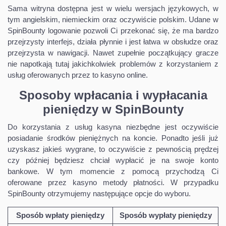
Sama witryna dostępna jest w wielu wersjach językowych, w
tym angielskim, niemieckim oraz oczywiście polskim. Udane w
SpinBounty logowanie pozwoli Ci przekonać się, że ma bardzo
przejrzysty interfejs, działa płynnie i jest łatwa w obsłudze oraz
przejrzysta w nawigacji. Nawet zupełnie początkujący gracze
nie napotkają tutaj jakichkolwiek problemów z korzystaniem z
usług oferowanych przez to kasyno online.
Sposoby wpłacania i wypłacania
pieniędzy w SpinBounty
Do korzystania z usług kasyna niezbędne jest oczywiście
posiadanie środków pieniężnych na koncie. Ponadto jeśli już
uzyskasz jakieś wygrane, to oczywiście z pewnością prędzej
czy później będziesz chciał wypłacić je na swoje konto
bankowe. W tym momencie z pomocą przychodzą Ci
oferowane przez kasyno metody płatności. W przypadku
SpinBounty otrzymujemy następujące opcje do wyboru.
Sposób wpłaty pieniędzy
Sposób wypłaty pieniędzy