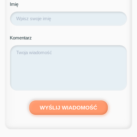
Imię
internetowych!
Komentarz
WYŚLIJ WIADOMOŚĆ