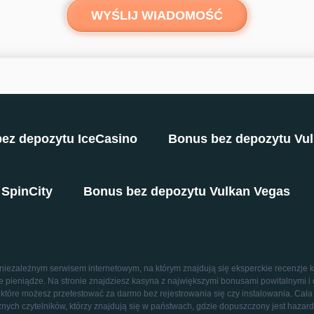
WYŚLIJ WIADOMOŚĆ
ez depozytu IceCasino
Bonus bez depozytu Vu
SpinCity
Bonus bez depozytu Vulkan Vegas
niezależnym serwisem internetowym, na którym znajdują się eksperckie recenzje ka
pieniądze. Na stronie znajdziesz kasyna z największymi bonusami powitalnymi i
 które możesz przetestować za darmo bez rejestrowania się czy instalowania. Cała 
znych czytelników, którzy znajdują się w państwach, gdzie dopuszczony jest hazard