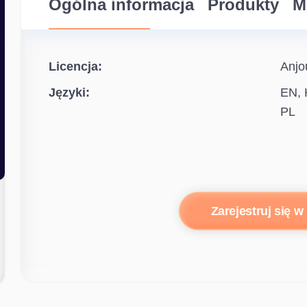
Ogólna informacja
Produkty
M
Licencja:
Anjo
Języki:
EN, 
PL
Zarejestruj się w