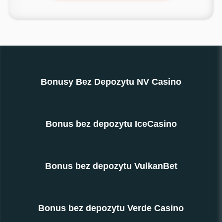
Bonusy Bez Depozytu NV Casino
Bonus bez depozytu IceCasino
Bonus bez depozytu VulkanBet
Bonus bez depozytu Verde Casino