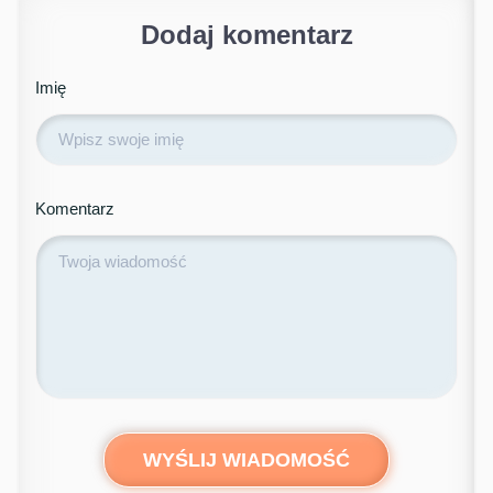
Dodaj komentarz
Imię
Komentarz
WYŚLIJ WIADOMOŚĆ