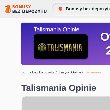
Bonusy bez depozyt
Talismania Opinie
O
Bonus Bez Depozytu
/
Kasyno Online
/
Talismania
Talismania Opinie