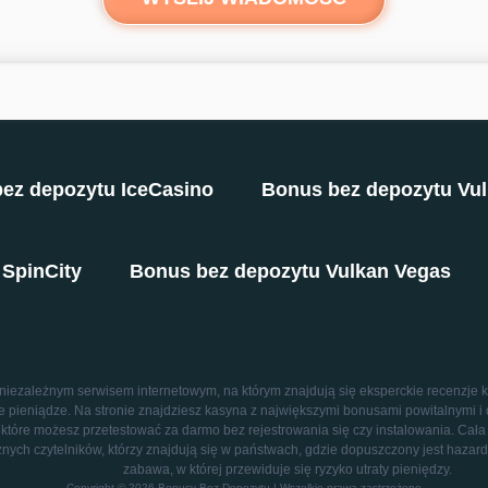
ez depozytu IceCasino
Bonus bez depozytu Vu
SpinCity
Bonus bez depozytu Vulkan Vegas
niezależnym serwisem internetowym, na którym znajdują się eksperckie recenzje ka
pieniądze. Na stronie znajdziesz kasyna z największymi bonusami powitalnymi i
 które możesz przetestować za darmo bez rejestrowania się czy instalowania. Cała 
znych czytelników, którzy znajdują się w państwach, gdzie dopuszczony jest hazard
zabawa, w której przewiduje się ryzyko utraty pieniędzy.
Copyright © 2026 Bonusy Bez Depozytu | Wszelkie prawa zastrzeżone