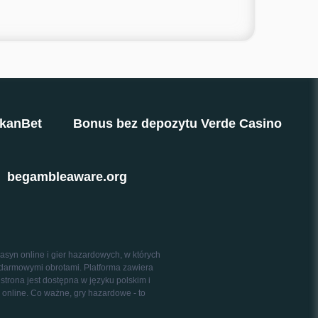
lkanBet
Bonus bez depozytu Verde Casino
begambleaware.org
syn online i gier hazardowych, w których
 darmowymi obrotami. Platforma zawiera
strona jest dostępna w języku polskim i
 online. Co ważne, gry hazardowe - to