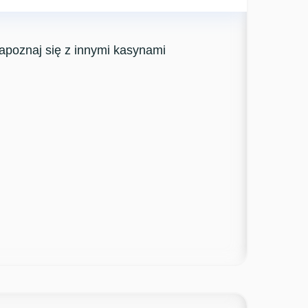
apoznaj się z innymi kasynami