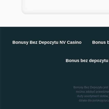
Bonusy Bez Depozytu NV Casino
Bonus b
Bonus bez depozytu 
Bonusy Bez Depozytu jest 
można zdobyć prawdziwe 
duży asortyment slotów,
działa dla polskojęzyc