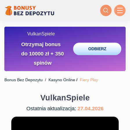
VulkanSpiele
Otrzymaj bonus
ODBIERZ
do 10000 zł + 350
spinów
Bonus Bez Depozytu
/
Kasyno Online
/
Fiery Play
VulkanSpiele
Ostatnia aktualizacja:
27.04.2026