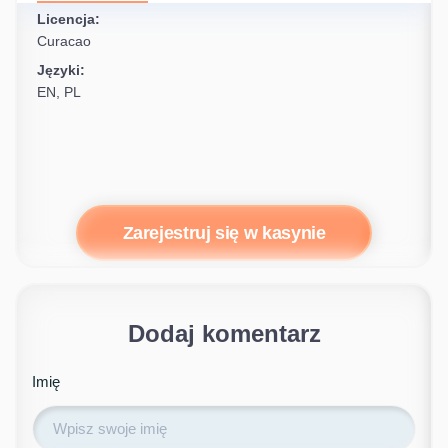
Licencja:
Curacao
Języki:
EN, PL
Zarejestruj się w kasynie
Dodaj komentarz
Imię