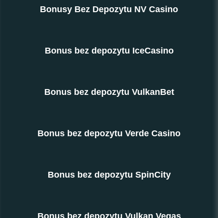
Bonusy Bez Depozytu NV Casino
Bonus bez depozytu IceCasino
Bonus bez depozytu VulkanBet
Bonus bez depozytu Verde Casino
Bonus bez depozytu SpinCity
Bonus bez depozytu Vulkan Vegas