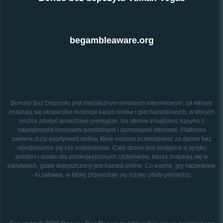
begambleaware.org
Bonusy Bez Depozytu jest niezależnym serwisem internetowym, na którym
znajdują się eksperckie recenzje kasyn online i gier hazardowych, w których
można zdobyć prawdziwe pieniądze. Na stronie znajdziesz kasyna z
największymi bonusami powitalnymi i darmowymi obrotami. Platforma
zawiera duży asortyment slotów, które możesz przetestować za darmo bez
rejestrowania się czy instalowania. Cała strona jest dostępna w języku
polskim i działa dla polskojęzycznych czytelników, którzy znajdują się w
państwach, gdzie dopuszczony jest hazard online. Co ważne, gry hazardowe
- to zabawa, w której przewiduje się ryzyko utraty pieniędzy.