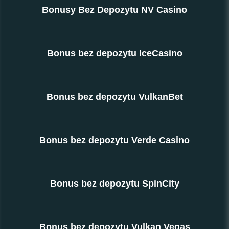
Bonusy Bez Depozytu NV Casino
Bonus bez depozytu IceCasino
Bonus bez depozytu VulkanBet
Bonus bez depozytu Verde Casino
Bonus bez depozytu SpinCity
Bonus bez depozytu Vulkan Vegas