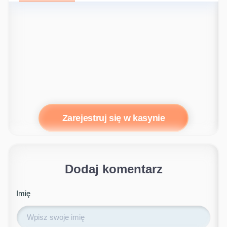
Zarejestruj się w kasynie
Dodaj komentarz
Imię